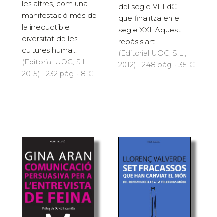
les altres, com una
del segle VIII dC. i
manifestació més de
que finalitza en el
la irreductible
segle XXI. Aquest
diversitat de les
repàs s'art...
cultures huma...
(Editorial UOC, S.L.,
(Editorial UOC, S.L.,
2012) · 248 pàg. · 35 €
2015) · 232 pàg. · 8 €