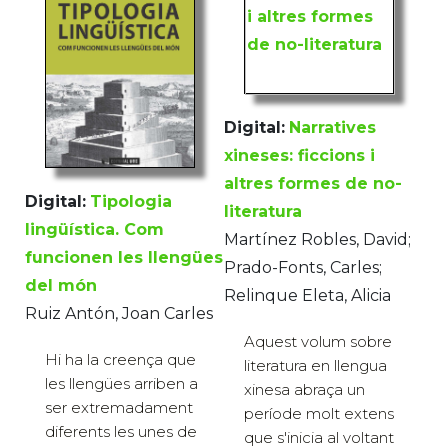
Digital:
Narratives
xineses: ficcions i
altres formes de no-
Digital:
Tipologia
literatura
lingüística. Com
Martínez Robles, David;
funcionen les llengües
Prado-Fonts, Carles;
del món
Relinque Eleta, Alicia
Ruiz Antón, Joan Carles
Aquest volum sobre
Hi ha la creença que
literatura en llengua
les llengües arriben a
xinesa abraça un
ser extremadament
període molt extens
diferents les unes de
que s'inicia al voltant