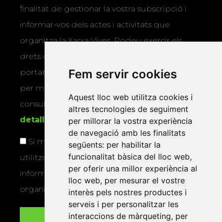
finalitat de gestionar la vostra subscripció i
informar-vos dels actes i activitats que
organitza la Xarxa Vives. Podeu exercir els
drets d’accés, rectificació, supressió,
Fem servir cookies
portabilitat, limitació o oposició al tractament
per mitjans físics o electrònics. Podeu
Aquest lloc web utilitza cookies i
consultar la
informació addicional i
altres tecnologies de seguiment
detallada sobre protecció de dades
.
per millorar la vostra experiència
de navegació amb les finalitats
Si marqueu aquesta casella, consentiu que
següents:
per habilitar la
funcionalitat bàsica del lloc web
,
utilitzem les vostres dades per a enviar-vos
per oferir una millor experiència al
informació sobre els actes i activitats que
lloc web
,
per mesurar el vostre
organitza la Xarxa Vives.
interès pels nostres productes i
serveis i per personalitzar les
interaccions de màrqueting
,
per