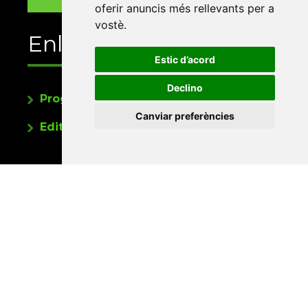
oferir anuncis més rellevants per a
vostè
.
Enllaços
Estic d’acord
Declino
Programa de publicacions
Canviar preferències
Editorials universitàries a Twitter
Contacte
Xarxa Vives d'Universitats