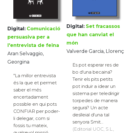
Digital:
Set fracassos
Digital:
Comunicació
que han canviat el
persuasiva per a
món
l'entrevista de feina
Valverde Garcia, Llorenç
Aran Selvaggio,
Georgina
Es pot esperar res de
bo d'una becaina?
"La millor entrevista
Tenir els pits petits
és la que et permet
pot induir a idear un
saber el més
sistema per teledirigir
encertadament
torpedes de manera
possible en qui pots
segura? Un acte
CONFIAR per poder-
deslleial d'una tal
li delegar, com si
senyora Smit...
fossis tu mateix,
(Editorial UOC, S.L.,
qualsevol missió.