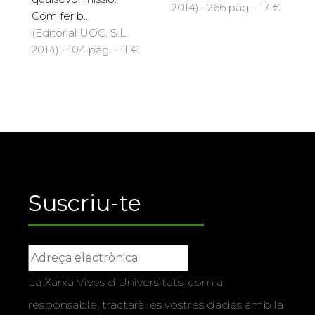
2014) · 266 pàg. · 17 €
Com fer b...
(Editorial UOC, S.L.,
2014) · 104 pàg. · 11 €
Suscriu-te
La Xarxa Vives d’Universitats, com a
responsable, tractarà les vostres dades amb la