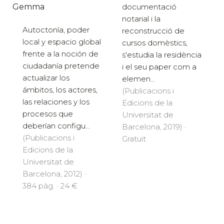
documentació
Gemma
notarial i la
Autoctonía, poder
reconstrucció de
local y espacio global
cursos domèstics,
frente a la noción de
s'estudia la residència
ciudadanía pretende
i el seu paper com a
actualizar los
elemen...
ámbitos, los actores,
(Publicacions i
las relaciones y los
Edicions de la
procesos que
Universitat de
deberían configu...
Barcelona, 2019) ·
(Publicacions i
Gratuït
Edicions de la
Universitat de
Barcelona, 2012) ·
384 pàg. · 24 €