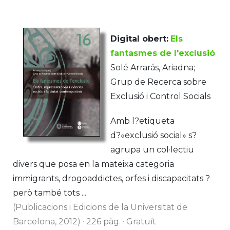
Digital obert:
Els
fantasmes de l'exclusió
Solé Arrarás, Ariadna;
Grup de Recerca sobre
Exclusió i Control Socials
Amb l?etiqueta
d?«exclusió social» s?
agrupa un col·lectiu
divers que posa en la mateixa categoria
immigrants, drogoaddictes, orfes i discapacitats ?
però també tots ...
(Publicacions i Edicions de la Universitat de
Barcelona, 2012) · 226 pàg. · Gratuït