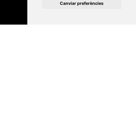
Canviar preferències
Contacte
Xarxa Vives d'Universitats
Edifici Àgora
Universitat Jaume I, local 10
Av. de Vicent Sos Baynat, s/n
12071 Castelló de la Plana
e-buc@vives.org
+34 964 72 89 93