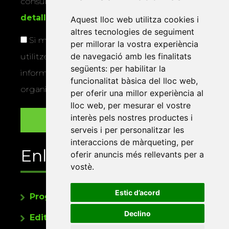
consultar la
informació addicional i
detallada sobre protecció de dades
.
Aquest lloc web utilitza cookies i
altres tecnologies de seguiment
Si marqueu aquesta casella, consentiu que
per millorar la vostra experiència
de navegació amb les finalitats
utilitzem les vostres dades per a enviar-vos
següents:
per habilitar la
informació sobre els actes i activitats que
funcionalitat bàsica del lloc web
,
organitza la Xarxa Vives.
per oferir una millor experiència al
lloc web
,
per mesurar el vostre
interès pels nostres productes i
serveis i per personalitzar les
interaccions de màrqueting
,
per
Enllaços
oferir anuncis més rellevants per a
vostè
.
Estic d’acord
Programa de publicacions
Declino
Editorials universitàries a Twitter