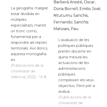
Barberá Aresté, Oscar;
La geografia, malgrat
Doria Borrell, Emilio José;
estar dividida en
Ntutumu Sanchis,
múltiples
Fernando; Sanchis
especialitats, manté
Matoses, Pau
un tronc comú,
fonamental per a
L'avaluació de les
respondre als reptes
polítiques públiques
territorials. Així doncs,
pretén discernir en
aquesta monografia
quina mesura les
es...
actuacions de les
(Publicacions de la
administracions
Universitat de
públiques
València, 2022) · 14 €
compleixen els seus
objectius. Però per a
avalua...
(Publicacions de la
Universitat de