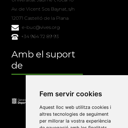
Av. de Vicent Sos Baynat, s/n
12071 Castelló de la Plana
e-buc@vives.org
+34 964 72 89 93
Amb el suport
de
Fem servir cookies
Aquest lloc web utilitza cookies i
altres tecnologies de seguiment
per millorar la vostra experiència
de navegació amb les finalitats