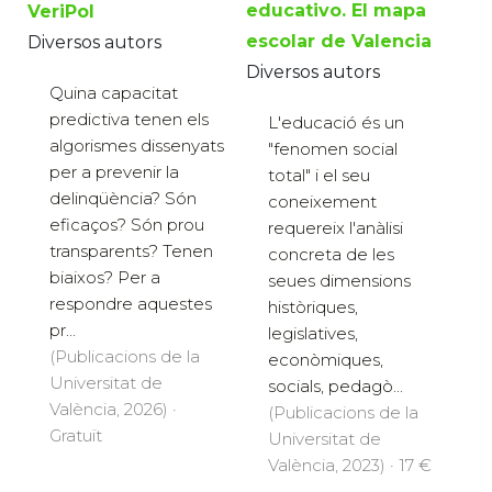
educativo. El mapa
VeriPol
escolar de Valencia
Diversos autors
Diversos autors
Quina capacitat
predictiva tenen els
L'educació és un
algorismes dissenyats
"fenomen social
per a prevenir la
total" i el seu
delinqüència? Són
coneixement
eficaços? Són prou
requereix l'anàlisi
transparents? Tenen
concreta de les
biaixos? Per a
seues dimensions
respondre aquestes
històriques,
pr...
legislatives,
(Publicacions de la
econòmiques,
Universitat de
socials, pedagò...
València, 2026) ·
(Publicacions de la
Gratuït
Universitat de
València, 2023) · 17 €