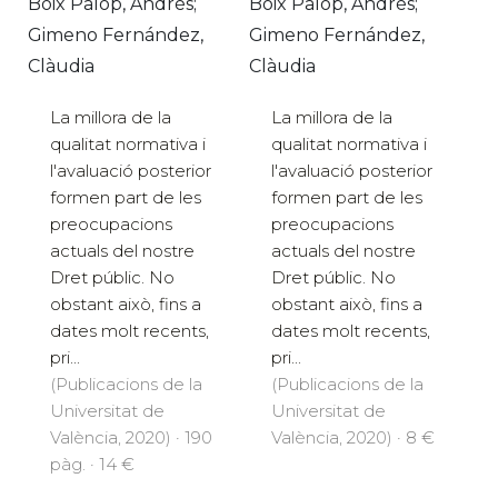
Boix Palop, Andrés;
Boix Palop, Andrés;
Gimeno Fernández,
Gimeno Fernández,
Clàudia
Clàudia
La millora de la
La millora de la
qualitat normativa i
qualitat normativa i
l'avaluació posterior
l'avaluació posterior
formen part de les
formen part de les
preocupacions
preocupacions
actuals del nostre
actuals del nostre
Dret públic. No
Dret públic. No
obstant això, fins a
obstant això, fins a
dates molt recents,
dates molt recents,
pri...
pri...
(Publicacions de la
(Publicacions de la
Universitat de
Universitat de
València, 2020) · 190
València, 2020) · 8 €
pàg. · 14 €