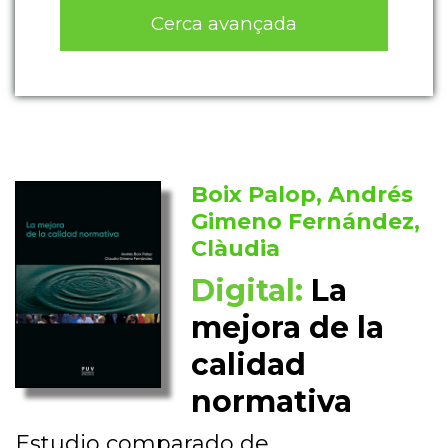
Cerca avançada
Boix Palop, Andrés
Gimeno Fernández,
Clàudia
Digital:
La
mejora de la
calidad
normativa
Estudio comparado de