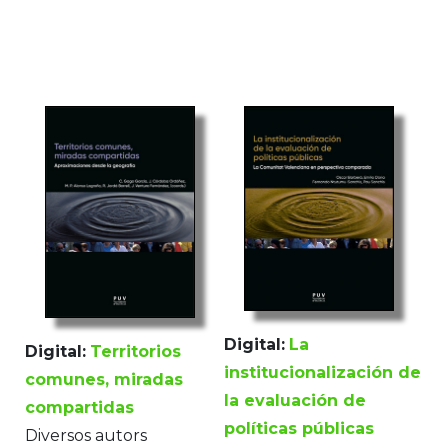
Digital:
La
Digital:
Territorios
institucionalización de
comunes, miradas
la evaluación de
compartidas
políticas públicas
Diversos autors