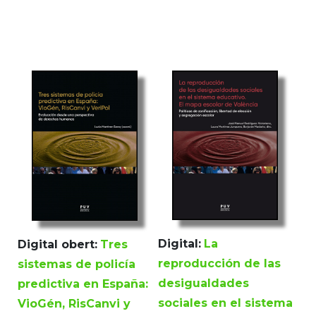
Digital:
La
Digital obert:
Tres
reproducción de las
sistemas de policía
desigualdades
predictiva en España:
sociales en el sistema
VioGén, RisCanvi y