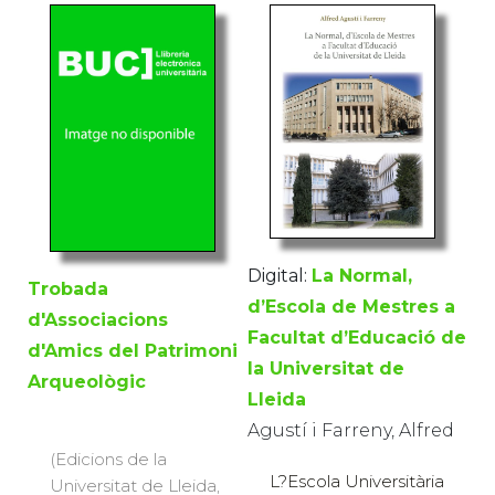
Digital:
La Normal,
Trobada
d’Escola de Mestres a
d'Associacions
Facultat d’Educació de
d'Amics del Patrimoni
la Universitat de
Arqueològic
Lleida
Agustí i Farreny, Alfred
(Edicions de la
L?Escola Universitària
Universitat de Lleida,