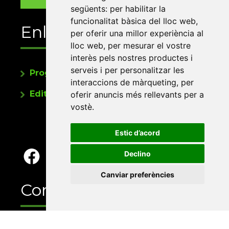
següents:
per habilitar la
funcionalitat bàsica del lloc web
,
Enllaços
per oferir una millor experiència al
lloc web
,
per mesurar el vostre
interès pels nostres productes i
serveis i per personalitzar les
Programa de publicacions
interaccions de màrqueting
,
per
Editorials universitàries a Twitter
oferir anuncis més rellevants per a
vostè
.
Estic d’acord
Declino
Canviar preferències
Contacte
Xarxa Vives d'Universitats