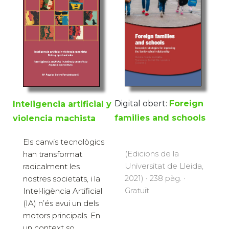
Digital obert:
Foreign
Inteligencia artificial y
families and schools
violencia machista
Els canvis tecnològics
(Edicions de la
han transformat
Universitat de Lleida,
radicalment les
2021) · 238 pàg. ·
nostres societats, i la
Gratuït
Intel·ligència Artificial
(IA) n’és avui un dels
motors principals. En
un context so...