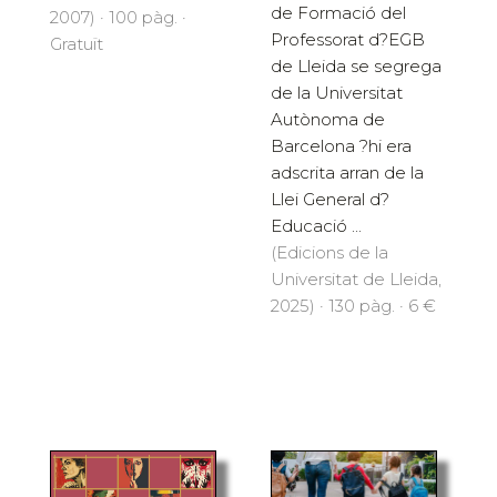
de Formació del
2007) · 100 pàg. ·
Professorat d?EGB
Gratuït
de Lleida se segrega
de la Universitat
Autònoma de
Barcelona ?hi era
adscrita arran de la
Llei General d?
Educació ...
(Edicions de la
Universitat de Lleida,
2025) · 130 pàg. · 6 €