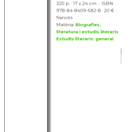
320 p. · 17 x 24 cm · · ISBN
978-84-8409-582-8 · 20 € ·
francès
Matèria:
Biografies,
literatura i estudis literaris
:
Estudis literaris: general