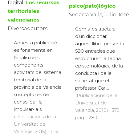
Digital:
Los recursos
psico(pato)lógico
territoriales
Segarra Valls, Julio José
valencianos
Diversos autors
Com si es tractara
d’un diccionari,
Aquesta publicació
aquest llibre presenta
es fonamenta en
590 entrades que
l'anàlisi dels
estructuren la teoria
components i
epistemològica de la
activitats del sistema
conducta i de la
territorial de la
societat que el
província de Valencia,
professor Carl...
susceptibles de
(Publicacions de la
consolidar-la i
Universitat de
impulsar-la s...
València, 2010) · 372
(Publicacions de la
pàg. · 28 €
Universitat de
València, 2015) · 11 €