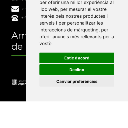
per oferir una millor experiència al
e-buc@vives.org
lloc web
,
per mesurar el vostre
interès pels nostres productes i
+34 964 72 89 93
serveis i per personalitzar les
interaccions de màrqueting
,
per
Amb el suport
oferir anuncis més rellevants per a
vostè
.
de
Estic d’acord
Declino
Canviar preferències
Universitat Abat Oliba CEU
•
Universitat d'Alacant
•