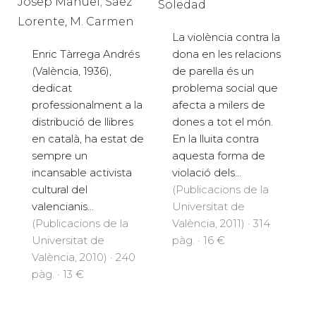
Josep Manuel; Sáez
Soledad
Lorente, M. Carmen
La violència contra la
Enric Tàrrega Andrés
dona en les relacions
(València, 1936),
de parella és un
dedicat
problema social que
professionalment a la
afecta a milers de
distribució de llibres
dones a tot el món.
en català, ha estat de
En la lluita contra
sempre un
aquesta forma de
incansable activista
violació dels...
cultural del
(Publicacions de la
valencianis...
Universitat de
(Publicacions de la
València, 2011) · 314
Universitat de
pàg. · 16 €
València, 2010) · 240
pàg. · 13 €