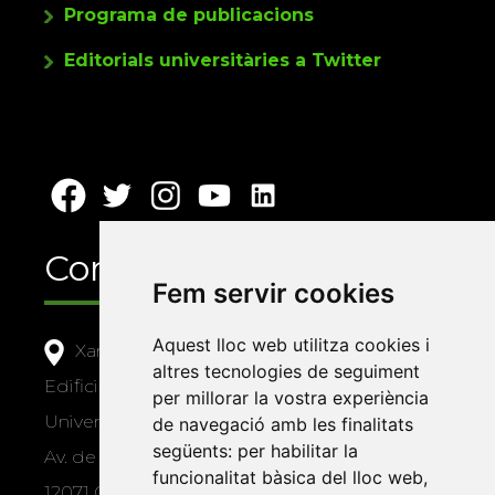
Programa de publicacions
Editorials universitàries a Twitter
Contacte
Fem servir cookies
Aquest lloc web utilitza cookies i
Xarxa Vives d'Universitats
altres tecnologies de seguiment
Edifici Àgora
per millorar la vostra experiència
Universitat Jaume I, local 10
de navegació amb les finalitats
següents:
per habilitar la
Av. de Vicent Sos Baynat, s/n
funcionalitat bàsica del lloc web
,
12071 Castelló de la Plana