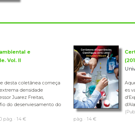
 ambiental e
Cer
. Vol. II
(201
Univ
e desta coletânea começa
Aque
 extrema densidade
es v
fessor Juarez Freitas,
d'Ex
safio do desenviesamento do
d'Ala
(Pub
0 pàg. · 14 €
pàg. · 14 €