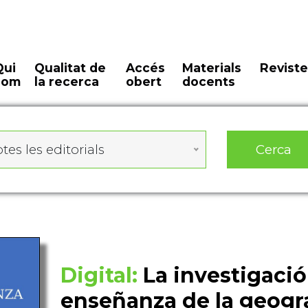
Qui
Qualitat de
Accés
Materials
Reviste
som
la recerca
obert
docents
Cerca
tes les editorials
Digital:
La investigació
enseñanza de la geogr