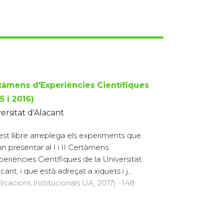
tàmens d'Experiències Científiques
5 i 2016)
ersitat d'Alacant
st llibre arreplega els experiments que
an presentar al I i II Certàmens
periències Científiques de la Universitat
cant, i que està adreçat a xiquets i j...
licacions Institucionals UA, 2017) · 148