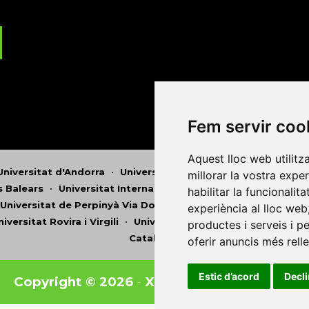
Fem servir coo
Aquest lloc web utilitz
Universitat d'Andorra
•
Universitat Autònoma de Barcelona
millorar la vostra expe
es Balears
•
Universitat Internacional de Catalunya
•
Univers
habilitar la funcionalit
Universitat de Perpinyà Via Domitia
•
Universitat Politècni
experiència al lloc web
niversitat Rovira i Virgili
•
Universitat de Sàsser
•
Universita
productes i serveis i p
Catalunya
oferir anuncis més rell
Estic d’acord
Decl
Copyright © 2026
-
Xarxa Vives d'Universit