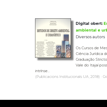
Digital obert:
E
ambiental e ur
Diversos autors
Os Cursos de Me
Ciência Jurídica 
Graduação Strict
Vale do Itajaí po
intrínse...
(Publicacions Institucionals UA, 2018) · Gr