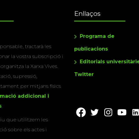
Enllaços
Programa de
ponsable, tractarà les
publicacions
nar la vostra subscripció i
Editorials universitàri
 organitza la Xarxa Vives.
Twitter
cació, supressió,
actament per mitjans físics
rmació addicional i
s
.
u que utilitzem les
ió sobre els actes i