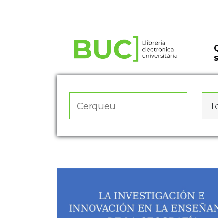
Actualitza les preferències de les cookies
To