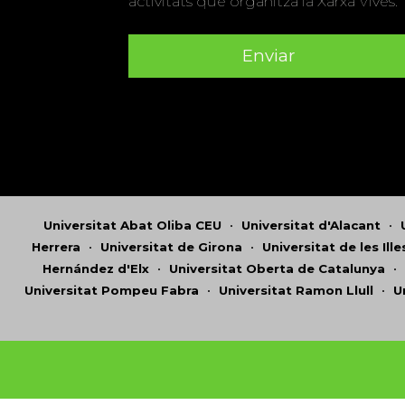
activitats que organitza la Xarxa Vives.
Universitat Abat Oliba CEU
•
Universitat d'Alacant
•
Herrera
•
Universitat de Girona
•
Universitat de les Ill
Hernández d'Elx
•
Universitat Oberta de Catalunya
•
Universitat Pompeu Fabra
•
Universitat Ramon Llull
•
U