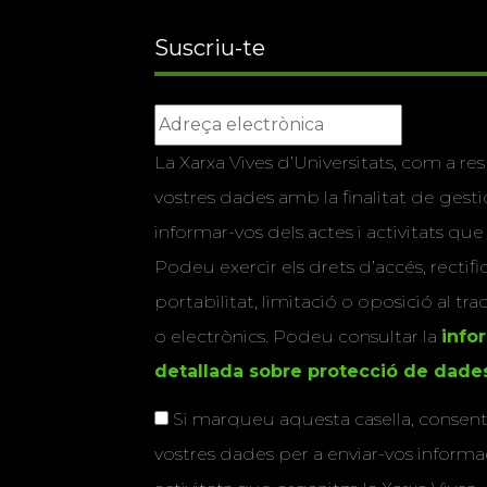
Suscriu-te
La Xarxa Vives d’Universitats, com a res
vostres dades amb la finalitat de gestio
informar-vos dels actes i activitats que
Podeu exercir els drets d’accés, rectifi
portabilitat, limitació o oposició al tr
o electrònics. Podeu consultar la
info
detallada sobre protecció de dade
Si marqueu aquesta casella, consenti
vostres dades per a enviar-vos informac