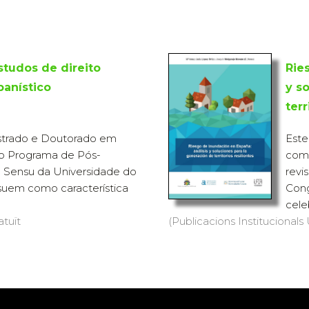
studos de direito
Rie
banístico
y s
terr
strado e Doutorado em
Este
do Programa de Pós-
comu
o Sensu da Universidade do
revi
ssuem como característica
Cong
cele
atuït
(Publicacions Institucionals 