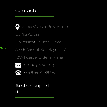
Contacte
Xarxa Vives d'Universitats
Edifici Àgora
Universitat Jaume I, local 10
es a
Av. de Vicent Sos Baynat, s/n
12071 Castelló de la Plana
e-buc@vives.org
+34 964 72 89 93
Amb el suport
de