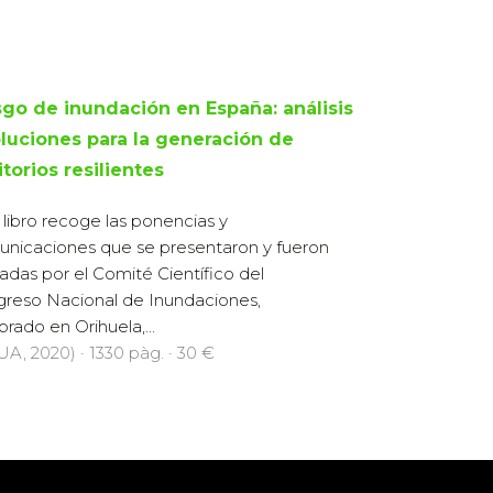
sgo de inundación en España: análisis
oluciones para la generación de
itorios resilientes
 libro recoge las ponencias y
nicaciones que se presentaron y fueron
sadas por el Comité Científico del
reso Nacional de Inundaciones,
brado en Orihuela,...
UA, 2020) · 1330 pàg. · 30 €