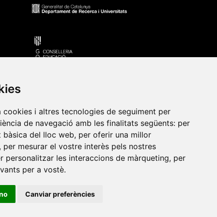
kies
a cookies i altres tecnologies de seguiment per
•
Universitat de Barcelona
•
Universitat CEU Cardenal
riència de navegació amb les finalitats següents:
per
itat Jaume I
•
Universitat de Lleida
•
Universitat Miguel
at bàsica del lloc web
,
per oferir una millor
ca de Catalunya
•
Universitat Politècnica de València
•
,
per mesurar el vostre interès pels nostres
t de València
•
Universitat de Vic - Universitat Central de
er personalitzar les interaccions de màrqueting
,
per
evants per a vostè
.
ino
Canviar preferències
ats