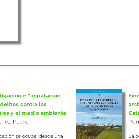
tigación e "imputación
Eine
 delitos contra los
amb
ales y el medio ambiente
Cat
hez, Pedro
Pons
icación se ocupa, desde una
La c