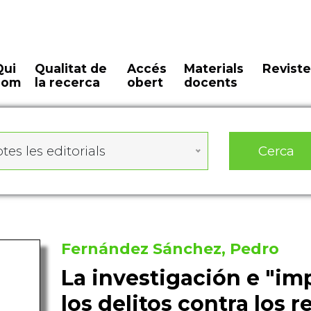
Qui
Qualitat de
Accés
Materials
Reviste
som
la recerca
obert
docents
Cerca
tes les editorials
Fernández Sánchez, Pedro
La investigación e "im
los delitos contra los r