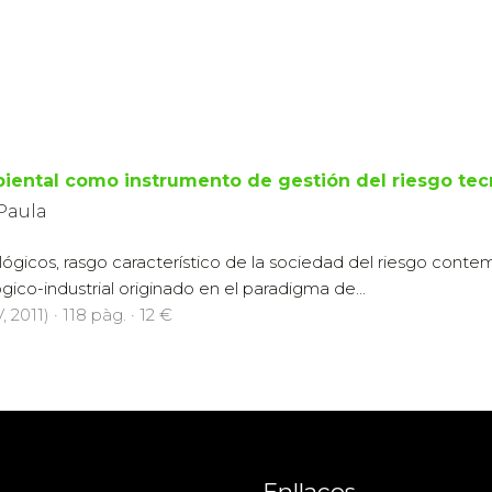
iental como instrumento de gestión del riesgo tec
 Paula
lógicos, rasgo característico de la sociedad del riesgo cont
gico-industrial originado en el paradigma de...
2011) · 118 pàg. · 12 €
Enllaços