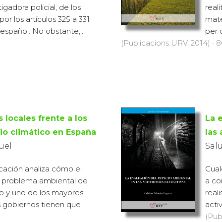
igadora policial, de los
real
por los artículos 325 a 331
mate
español. No obstante,...
per 
(Publicacions URV, 2014) · 8
 locales frente a los
La 
io climático en España
las 
uel
Sal
cación analiza cómo el
Cual
, problema ambiental de
a co
io y uno de los mayores
real
os gobiernos tienen que
acti
(Pub