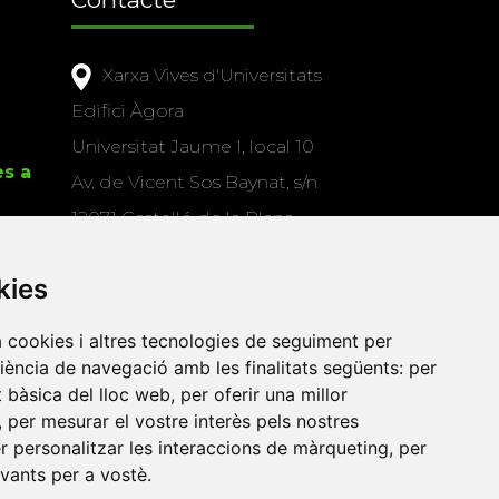
Xarxa Vives d'Universitats
Edifici Àgora
Universitat Jaume I, local 10
es a
Av. de Vicent Sos Baynat, s/n
12071 Castelló de la Plana
e-buc@vives.org
kies
+34 964 72 89 93
a cookies i altres tecnologies de seguiment per
Amb el suport
riència de navegació amb les finalitats següents:
per
de
at bàsica del lloc web
,
per oferir una millor
,
per mesurar el vostre interès pels nostres
er personalitzar les interaccions de màrqueting
,
per
evants per a vostè
.