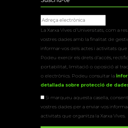
La Xarxa Vives d’Universitats, com a res
vostres dades amb la finalitat de gestio
informar-vos dels actes i activitats que
Podeu exercir els drets d’accés, rectifi
portabilitat, limitació o oposició al tr
o electrònics. Podeu consultar la
info
detallada sobre protecció de dade
Si marqueu aquesta casella, consenti
vostres dades per a enviar-vos informac
activitats que organitza la Xarxa Vives.