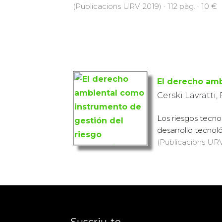
(Publicacions URV, 2019) · 112 pàg. · 10 €
El derecho amb
Cerski Lavratti,
Los riesgos tecno
desarrollo tecnoló
(Publicacions URV, 
Suscriu-te