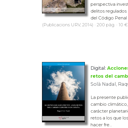
perspectiva invest
delitos regulados 
del Código Penal 
(Publicacions URV, 2014) · 200 pàg. · 10 €
Digital:
Acciones
retos del camb
Solà Nadal, Raq
La presente publi
cambio climático
carácter planetar
retos a los que l
hacer fre...