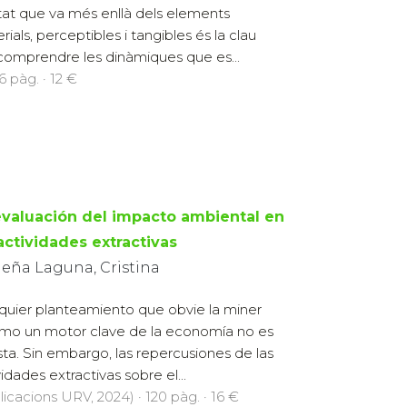
itat que va més enllà dels elements
rials, perceptibles i tangibles és la clau
comprendre les dinàmiques que es...
6 pàg. · 12 €
evaluación del impacto ambiental en
actividades extractivas
ueña Laguna, Cristina
quier planteamiento que obvie la miner
mo un motor clave de la economía no es
ista. Sin embargo, las repercusiones de las
vidades extractivas sobre el...
licacions URV, 2024) · 120 pàg. · 16 €