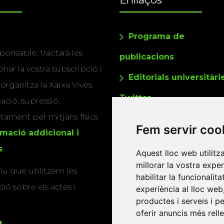
Programa de
ponsable, tractarà les
publicacions
nar la vostra subscripció i
Editorials universitàri
 organitza la Xarxa Vives.
Twitter
cació, supressió,
actament per mitjans físics
Fem servir coo
rmació addicional i
s
.
Aquest lloc web utilitz
millorar la vostra expe
u que utilitzem les
habilitar la funcionalit
ió sobre els actes i
experiència al lloc web
productes i serveis i p
oferir anuncis més rell