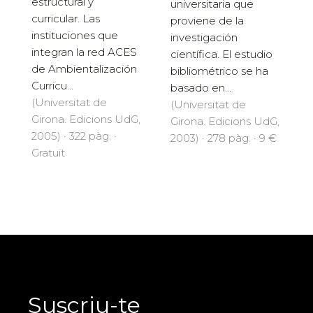
estructural y
universitaria que
curricular. Las
proviene de la
instituciones que
investigación
integran la red ACES
científica. El estudio
de Ambientalización
bibliométrico se ha
Curricu...
basado en...
(Universitat de
(Universitat de
Girona. Edicions UdG,
Girona. Edicions UdG,
2005) · 322 pàg. ·
2003) · 278 pàg. · 9 €
Gratuït
Suscriu-te