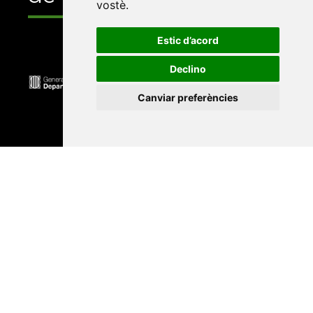
vostè
.
Estic d’acord
Declino
Canviar preferències
Universitat Abat Oliba CEU
•
Universitat d'Alacant
•
Universitat d'Andorra
•
Universitat Autònoma de
Barcelona
•
Universitat de Barcelona
•
Universitat
CEU Cardenal Herrera
•
Universitat de Girona
•
Universitat de les Illes Balears
•
Universitat
Internacional de Catalunya
•
Universitat Jaume I
•
Universitat de Lleida
•
Universitat Miguel Hernández
d'Elx
•
Universitat Oberta de Catalunya
•
Universitat