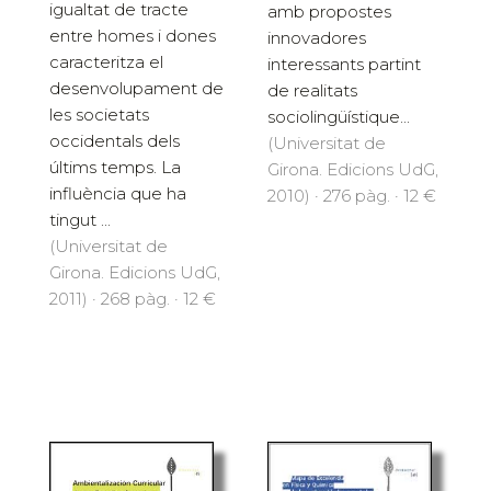
igualtat de tracte
amb propostes
entre homes i dones
innovadores
caracteritza el
interessants partint
desenvolupament de
de realitats
les societats
sociolingüístique...
occidentals dels
(Universitat de
últims temps. La
Girona. Edicions UdG,
influència que ha
2010) · 276 pàg. · 12 €
tingut ...
(Universitat de
Girona. Edicions UdG,
2011) · 268 pàg. · 12 €