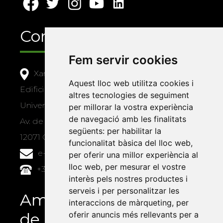
Contacte
Fem servir cookies
Xarxa Vives d'Universitats
Aquest lloc web utilitza cookies i
Edifici Àgora
altres tecnologies de seguiment
Universitat Jaume I, local 10
per millorar la vostra experiència
de navegació amb les finalitats
Av. de Vicent Sos Baynat, s/n
següents:
per habilitar la
12071 Castelló de la Plana
funcionalitat bàsica del lloc web
,
e-buc@vives.org
per oferir una millor experiència al
lloc web
,
per mesurar el vostre
+34 964 72 89 93
interès pels nostres productes i
serveis i per personalitzar les
Amb el suport
interaccions de màrqueting
,
per
de
oferir anuncis més rellevants per a