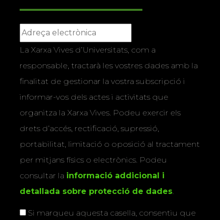
La Xarxa Vives d’Universitats, com a
responsable, tractarà les vostres dades amb la
finalitat de gestionar la vostra subscripció i
informar-vos dels actes i activitats que
organitza la Xarxa Vives. Podeu exercir els
drets d’accés, rectificació, supressió,
portabilitat, limitació o oposició al tractament
per mitjans físics o electrònics. Podeu
consultar la
informació addicional i
detallada sobre protecció de dades
.
Si marqueu aquesta casella, consentiu que