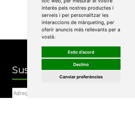
lloc web
,
per mesurar el vostre
2001) · 165 pàg. · 18 €
interès pels nostres productes i
serveis i per personalitzar les
interaccions de màrqueting
,
per
oferir anuncis més rellevants per a
vostè
.
Estic d’acord
Declino
Suscriu-te
Canviar preferències
La Xarxa Vives d’Universitats, com a
responsable, tractarà les vostres dades amb la
finalitat de gestionar la vostra subscripció i
informar-vos dels actes i activitats que