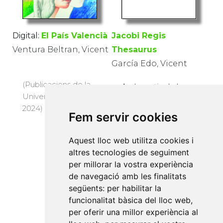
Digital:
El País Valencià
Jacobi Regis
Ventura Beltran, Vicent
Thesaurus
García Edo, Vicent
(Publicacions de la
Amb motiu de la
Universitat Jaume I,
commemoració del
2024) · 12 €
X aniversari, la
Fem servir cookies
Universitat Jaume I
ha preparat aquest
Aquest lloc web utilitza cookies i
catàleg d'una
altres tecnologies de seguiment
selecció del fons
per millorar la vostra experiència
bibliogràfic antic de
de navegació amb les finalitats
naturalesa
següents:
per habilitar la
historicojurídic...
funcionalitat bàsica del lloc web
,
(Publicacions de la
per oferir una millor experiència al
Universitat Jaume I,