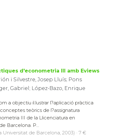
ctiques d'econometria III amb Eviews
ión i Silvestre, Josep Lluís; Pons
ger, Gabriel; López-Bazo, Enrique
m a objectiu il.lustrar l?aplicació pràctica
 conceptes teòrics de l?assignatura
ometria III de la Llicenciatura en
de Barcelona. P...
la Universitat de Barcelona, 2003) · 7 €