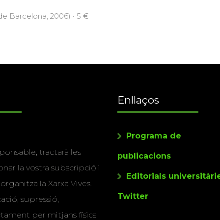
 de Barcelona, 2006) · 5 €
Enllaços
Programa de
ponsable, tractarà les
publicacions
nar la vostra subscripció i
Editorials universitàri
 organitza la Xarxa Vives.
Twitter
cació, supressió,
actament per mitjans físics