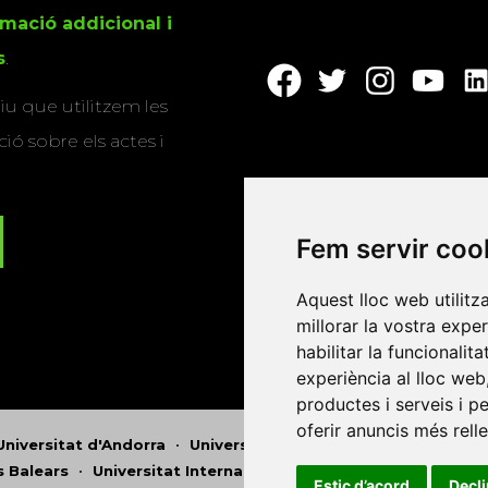
rmació addicional i
s
.
u que utilitzem les
ió sobre els actes i
Fem servir coo
Aquest lloc web utilitz
millorar la vostra expe
habilitar la funcionalit
experiència al lloc web
productes i serveis i p
oferir anuncis més rell
Universitat d'Andorra
•
Universitat Autònoma de Barcelona
es Balears
•
Universitat Internacional de Catalunya
•
Univers
Estic d’acord
Decl