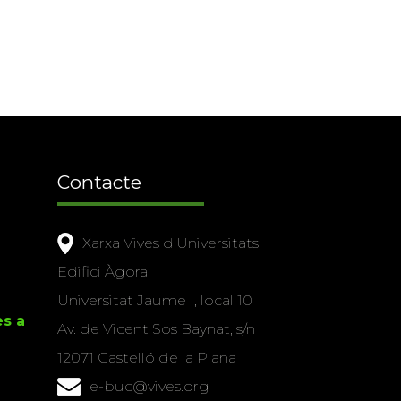
Contacte
Xarxa Vives d'Universitats
Edifici Àgora
Universitat Jaume I, local 10
es a
Av. de Vicent Sos Baynat, s/n
12071 Castelló de la Plana
e-buc@vives.org