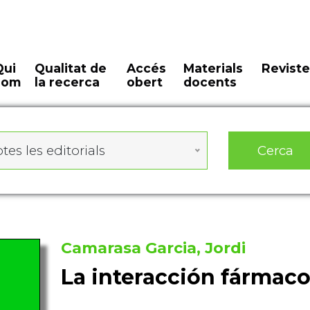
Qui
Qualitat de
Accés
Materials
Reviste
som
la recerca
obert
docents
Cerca
tes les editorials
Camarasa Garcia, Jordi
La interacción fármac