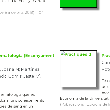
 salud familiar, y es fruto
 de Barcelona, 2019) · 104
hematologia (Ensenyament
Prà
Carr
, Joana M; Martínez
Rot
do; Gomis Castellví,
Té co
dels
Econ
'hematologia que es
Economia de la Universitat 
 donar uns coneixements
(Publicacions i Edicions de 
tres de sang en un