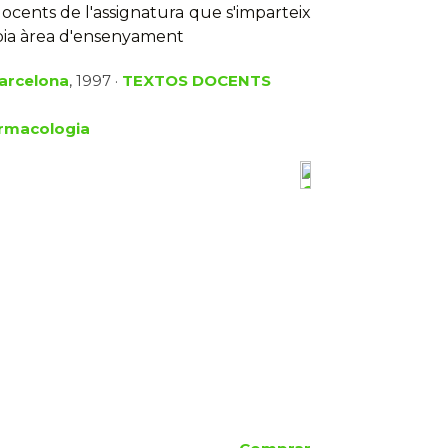
ocents de l'assignatura que s'imparteix
òpia àrea d'ensenyament
Barcelona
, 1997 ·
TEXTOS DOCENTS
rmacologia