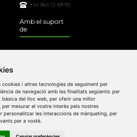
+34 964 72 89 93
Amb el suport
de
kies
a cookies i altres tecnologies de seguiment per
riència de navegació amb les finalitats següents:
per
at bàsica del lloc web
,
per oferir una millor
,
per mesurar el vostre interès pels nostres
er personalitzar les interaccions de màrqueting
,
per
evants per a vostè
.
•
Universitat de Barcelona
•
Universitat CEU Cardenal
itat Jaume I
•
Universitat de Lleida
•
Universitat Miguel
ino
Canviar preferències