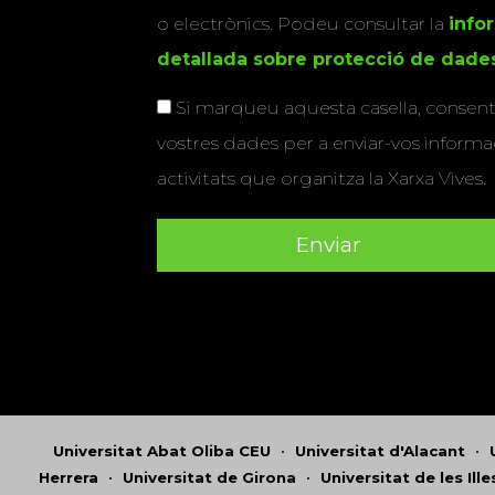
o electrònics. Podeu consultar la
info
detallada sobre protecció de dade
Si marqueu aquesta casella, consenti
vostres dades per a enviar-vos informac
activitats que organitza la Xarxa Vives.
Universitat Abat Oliba CEU
•
Universitat d'Alacant
•
Herrera
•
Universitat de Girona
•
Universitat de les Ill