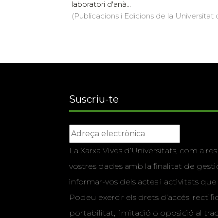
laboratori d'anà...
(Publicacions i Edicions de la Universitat
Suscriu-te
La Xarxa Vives d’Universitats, com a res
vostres dades amb la finalitat de gestio
informar-vos dels actes i activitats que
Podeu exercir els drets d’accés, rectifi
portabilitat, limitació o oposició al tr