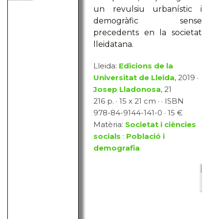
un revulsiu urbanístic i
demogràfic sense
precedents en la societat
lleidatana.
Lleida:
Edicions de la
Universitat de Lleida
, 2019 ·
Josep Lladonosa
, 21
216 p. · 15 x 21 cm · · ISBN
978-84-9144-141-0 · 15 €
Matèria:
Societat i ciències
socials
:
Població i
demografia