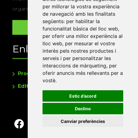
per millorar la vostra experiència
organitza la Xarxa Vives.
de navegació amb les finalitats
següents:
per habilitar la
funcionalitat bàsica del lloc web
,
per oferir una millor experiència al
lloc web
,
per mesurar el vostre
Enllaços
interès pels nostres productes i
serveis i per personalitzar les
interaccions de màrqueting
,
per
oferir anuncis més rellevants per a
Programa de publicacions
vostè
.
Editorials universitàries a Twitter
Estic d’acord
Declino
Canviar preferències