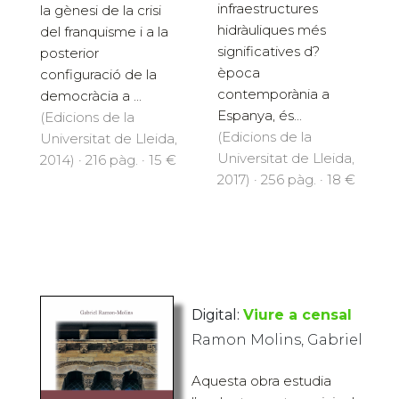
infraestructures
la gènesi de la crisi
hidràuliques més
del franquisme i a la
significatives d?
posterior
època
configuració de la
contemporània a
democràcia a ...
Espanya, és...
(Edicions de la
(Edicions de la
Universitat de Lleida,
Universitat de Lleida,
2014) · 216 pàg. · 15 €
2017) · 256 pàg. · 18 €
Digital:
Viure a censal
Ramon Molins, Gabriel
Aquesta obra estudia