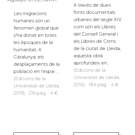
A través de dues
fonts documentals
Les migracions
urbanes del segle XIV
humanes són un
com són els Llibres
fenomen global que
del Consell General i
s’ha donat en totes
els Llibres de Crims
les èpoques de la
de la ciutat de Lleida,
humanitat. A
aquesta obra
Catalunya, els
aprofundeix en...
desplaçaments de la
(Edicions de la
població en l’espai ...
Universitat de Lleida,
(Edicions de la
2016) · 184 pàg. · 4 €
Universitat de Lleida,
2019) · 216 pàg. · 4 €