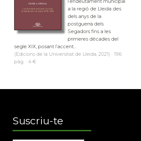
l’endeutament municipal
a la regió de Lleida des
dels anys de la
postguerra dels
Segadors fins a les
primeres dècades del
segle XIX, posant l’accent...
(Edicions de la Universitat de Lleida, 2021) · 196
pàg. · 4 €
Suscriu-te