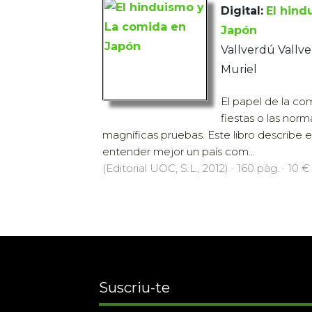
Digital:
El hind
Japón
Vallverdú Vallv
Muriel
El papel de la com
fiestas o las nor
magníficas pruebas. Este libro describe 
entender mejor un país com...
(Editorial UOC, S.L., 2012) · 160 pàg. · 10 €
Suscriu-te