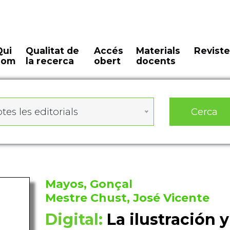
Qui
Qualitat de
Accés
Materials
Reviste
som
la recerca
obert
docents
Cerca
tes les editorials
Mayos, Gonçal
Mestre Chust, José Vicente
Digital:
La ilustración 