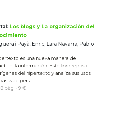
tal:
Los blogs y La organización del
ocimiento
uera i Payà, Enric; Lara Navarra, Pablo
ipertexto es una nueva manera de
ucturar la información. Este libro repasa
orígenes del hipertexto y analiza sus usos
nas web pers...
18 pàg. · 9 €