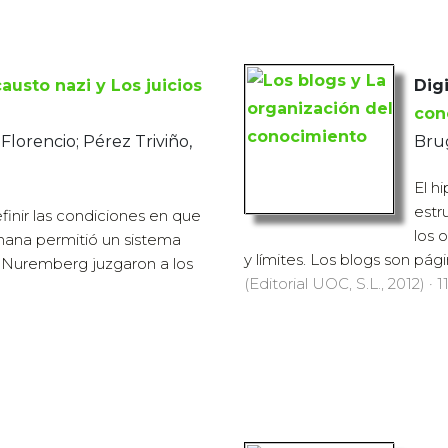
causto nazi y Los juicios
Digi
con
Florencio; Pérez Triviño,
Brug
El h
estr
definir las condiciones en que
los 
ana permitió un sistema
y límites. Los blogs son pági
e Nuremberg juzgaron a los
(Editorial UOC, S.L., 2012) · 1