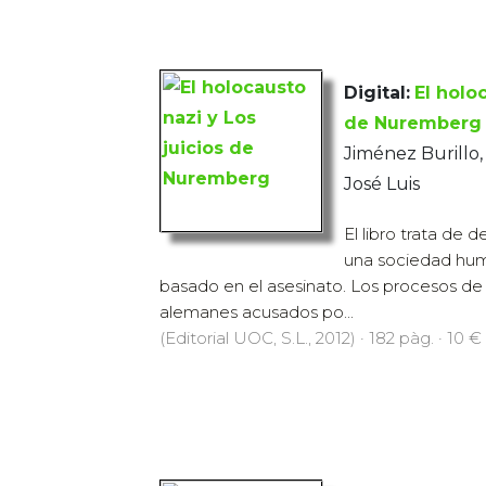
Digital:
El holo
de Nuremberg
Jiménez Burillo, 
José Luis
El libro trata de 
una sociedad hum
basado en el asesinato. Los procesos d
alemanes acusados po...
(Editorial UOC, S.L., 2012) · 182 pàg. · 10 €