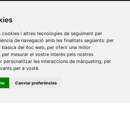
Xarxa Vives d'Universitats
kies
Edifici Àgora
Universitat Jaume I, local 10
a cookies i altres tecnologies de seguiment per
es a
Av. de Vicent Sos Baynat, s/n
riència de navegació amb les finalitats següents:
per
12071 Castelló de la Plana
at bàsica del lloc web
,
per oferir una millor
,
per mesurar el vostre interès pels nostres
e-buc@vives.org
er personalitzar les interaccions de màrqueting
,
per
+34 964 72 89 93
evants per a vostè
.
Amb el suport
ino
Canviar preferències
de