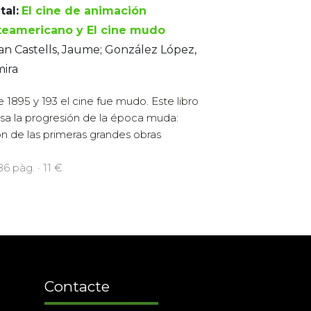
tal:
El cine de animación
teamericano y El cine mudo
n Castells, Jaume; González López,
mira
e 1895 y 193 el cine fue mudo. Este libro
sa la progresión de la época muda:
ión de las primeras grandes obras
86 pàg. · 11 €
Contacte