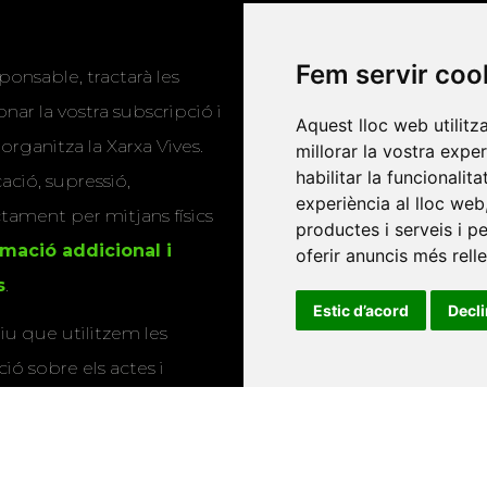
Programa de
Fem servir coo
ponsable, tractarà les
publicacions
nar la vostra subscripció i
Aquest lloc web utilitz
Editorials universitàri
 organitza la Xarxa Vives.
millorar la vostra expe
Twitter
habilitar la funcionalit
cació, supressió,
experiència al lloc web
actament per mitjans físics
productes i serveis i p
rmació addicional i
oferir anuncis més rell
s
.
Estic d’acord
Decl
u que utilitzem les
ió sobre els actes i