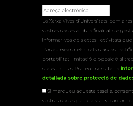
La Xarxa Vives d’Universitats, com a res
vostres dades amb la finalitat de gestio
informar-vos dels actes i activitats que
Podeu exercir els drets d’accés, rectifi
portabilitat, limitació o oposició al tr
o electrònics. Podeu consultar la
info
detallada sobre protecció de dade
Si marqueu aquesta casella, consenti
vostres dades per a enviar-vos informac
activitats que organitza la Xarxa Vives.