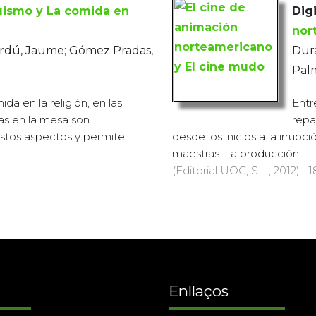
uismo y La comida en
Digi
nor
erdú, Jaume; Gómez Pradas,
Dura
Pal
ida en la religión, en las
Entr
mas en la mesa son
repa
estos aspectos y permite
desde los inicios a la irrupc
maestras. La producción...
(Editorial UOC, S.L., 2012) · 1
Enllaços