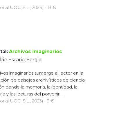
orial UOC, S.L., 2024) · 13 €
tal:
Archivos imaginarios
lán Escario, Sergio
ivos imaginarios sumerge al lector en la
ación de paisajes archivísticos de ciencia
ión donde la memoria, la identidad, la
ria y las lecturas del porvenir ...
orial UOC, S.L., 2023) · 5 €