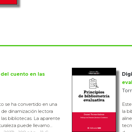
 del cuento en las
Digi
eva
Torr
to se ha convertido en una
Este
s de dinamización lectora
la b
las bibliotecas. La aparente
alin
turaleza puede llevarno...
tecn