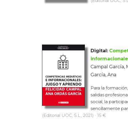
(Editorial UOC, S.L
Digital:
Compet
informacionale
Campal García, M
García, Ana
Para la formación,
salidas profesionale
social, la particip
sencillamente para 
(Editorial UOC, S.L., 2021) · 15 €