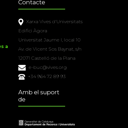
Contacte
Xarxa Vives d'Universitats
Edifici Àgora
Universitat Jaume I, local 10
es a
Av. de Vicent Sos Baynat, s/n
12071 Castelló de la Plana
e-buc@vives.org
+34 964 72 89 93
Amb el suport
de