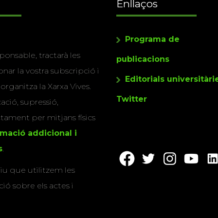
Enllaços
Programa de
ponsable, tractarà les
publicacions
nar la vostra subscripció i
Editorials universitàri
 organitza la Xarxa Vives.
Twitter
cació, supressió,
actament per mitjans físics
rmació addicional i
s
.
u que utilitzem les
ió sobre els actes i