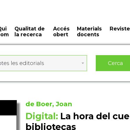
Qui
Qualitat de
Accés
Materials
Reviste
som
la recerca
obert
docents
Cerca
tes les editorials
de Boer, Joan
Digital:
La hora del cue
bibliotecas