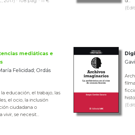
., 2017) · 108 pàg. · 11 €
d...
(Edit
encias mediáticas e
Digi
s
Gavi
aría Felicidad; Ordás
Arch
film
ficc
 la educación, el trabajo, las
histo
s, el ocio, la inclusión
(Edit
ación ciudadana o
vivir, se necesit...