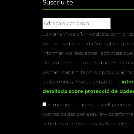
Suscriu-te
La Xarxa Vives d’Universitats, com a res
vostres dades amb la finalitat de gestio
informar-vos dels actes i activitats que
Podeu exercir els drets d’accés, rectifi
portabilitat, limitació o oposició al tr
o electrònics. Podeu consultar la
info
detallada sobre protecció de dade
Si marqueu aquesta casella, consenti
vostres dades per a enviar-vos informac
activitats que organitza la Xarxa Vives.