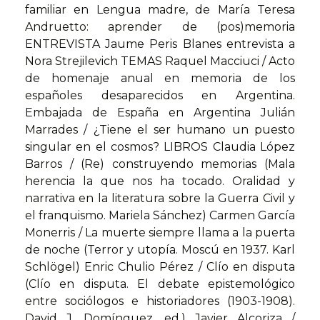
familiar en Lengua madre, de María Teresa
Andruetto: aprender de (pos)memoria
ENTREVISTA Jaume Peris Blanes entrevista a
Nora Strejilevich TEMAS Raquel Macciuci / Acto
de homenaje anual en memoria de los
españoles desaparecidos en Argentina.
Embajada de España en Argentina Julián
Marrades / ¿Tiene el ser humano un puesto
singular en el cosmos? LIBROS Claudia López
Barros / (Re) construyendo memorias (Mala
herencia la que nos ha tocado. Oralidad y
narrativa en la literatura sobre la Guerra Civil y
el franquismo. Mariela Sánchez) Carmen García
Monerris / La muerte siempre llama a la puerta
de noche (Terror y utopía. Moscú en 1937. Karl
Schlögel) Enric Chulio Pérez / Clío en disputa
(Clío en disputa. El debate epistemológico
entre sociólogos e historiadores (1903-1908).
David J. Domínguez, ed.) Javier Alcoriza /