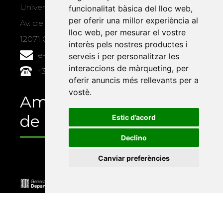
Universitat Jaume I, local 10
funcionalitat bàsica del lloc web
,
per oferir una millor experiència al
Av. de Vicent Sos Baynat, s/n
lloc web
,
per mesurar el vostre
12071 Castelló de la Plana
interès pels nostres productes i
e-buc@vives.org
serveis i per personalitzar les
interaccions de màrqueting
,
per
+34 964 72 89 93
oferir anuncis més rellevants per a
vostè
.
Amb el suport
de
Estic d’acord
Declino
Canviar preferències