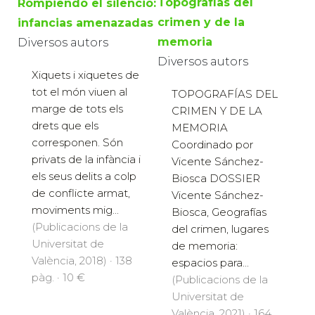
Topografías del
Rompiendo el silencio:
crimen y de la
infancias amenazadas
memoria
Diversos autors
Diversos autors
Xiquets i xiquetes de
tot el món viuen al
TOPOGRAFÍAS DEL
marge de tots els
CRIMEN Y DE LA
drets que els
MEMORIA
corresponen. Són
Coordinado por
privats de la infància i
Vicente Sánchez-
els seus delits a colp
Biosca DOSSIER
de conflicte armat,
Vicente Sánchez-
moviments mig...
Biosca, Geografías
(Publicacions de la
del crimen, lugares
Universitat de
de memoria:
València, 2018) · 138
espacios para...
pàg. · 10 €
(Publicacions de la
Universitat de
València, 2021) · 164