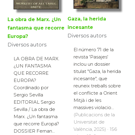
Gaza, la herida
La obra de Marx. ¿Un
incesante
fantasma que recorre
Diversos autors
Europa?
Diversos autors
El número 71 de la
revista 'Pasajes'
LA OBRA DE MARX.
inclou un dossier
¿UN FANTASMA
titulat "Gaza, la herida
QUE RECORRE
incesante", que
EUROPA?
reuneix treballs sobre
Coordinado por
el conflicte a Orient
Sergio Sevilla
Mitjà i de les
EDITORIAL Sergio
massives violacio...
Sevilla / La obra de
(Publicacions de la
Marx. ¿Un fantasma
Universitat de
que recorre Europa?
València, 2025) · 156
DOSSIER Fernan...