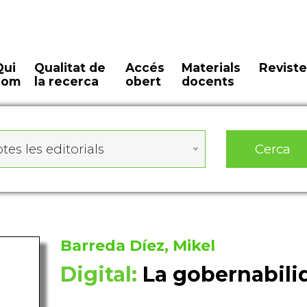
Qui
Qualitat de
Accés
Materials
Reviste
som
la recerca
obert
docents
Cerca
tes les editorials
Barreda Díez, Mikel
Digital:
La gobernabilid