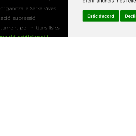
oferir anuncis més rell
Editorials universitàri
 organitza la Xarxa Vives.
Twitter
Estic d’acord
Decl
cació, supressió,
actament per mitjans físics
rmació addicional i
s
.
u que utilitzem les
ió sobre els actes i