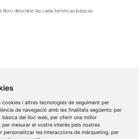
ibro describe las características básicas
kies
Contacte
a cookies i altres tecnologies de seguiment per
riència de navegació amb les finalitats següents:
per
Xarxa Vives d'Universitats
at bàsica del lloc web
,
per oferir una millor
,
per mesurar el vostre interès pels nostres
Edifici Àgora
er personalitzar les interaccions de màrqueting
,
per
Universitat Jaume I, local 10