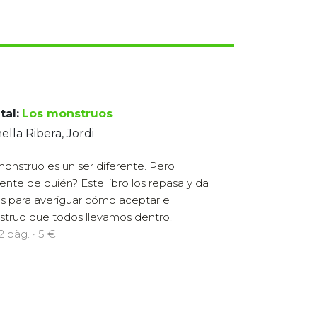
tal:
Los monstruos
ella Ribera, Jordi
onstruo es un ser diferente. Pero
rente de quién? Este libro los repasa y da
as para averiguar cómo aceptar el
truo que todos llevamos dentro.
72 pàg. · 5 €