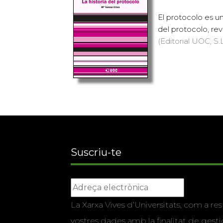
El protocolo es u
del protocolo, revi
(Editorial UOC, S.L
Suscriu-te
La Xarxa Vives d’Universitats, com a res
vostres dades amb la finalitat de gestio