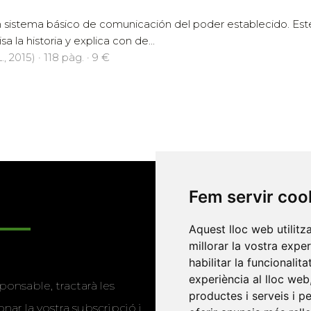
n sistema básico de comunicación del poder establecido. Este l
sa la historia y explica con de...
., 2015) · 118 pàg. · 9 €
Fem servir coo
Enllaços
Aquest lloc web utilitz
millorar la vostra expe
habilitar la funcionalit
Programa de
experiència al lloc web
ponsable, tractarà les
publicacions
productes i serveis i p
nar la vostra subscripció i