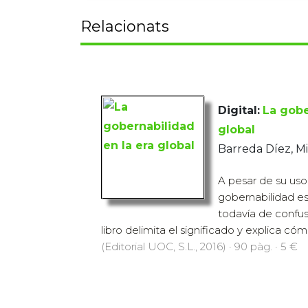
Relacionats
Digital:
La gobe
global
Barreda Díez, M
A pesar de su uso
gobernabilidad e
todavía de confu
libro delimita el significado y explica cóm
(Editorial UOC, S.L., 2016) · 90 pàg. · 5 €