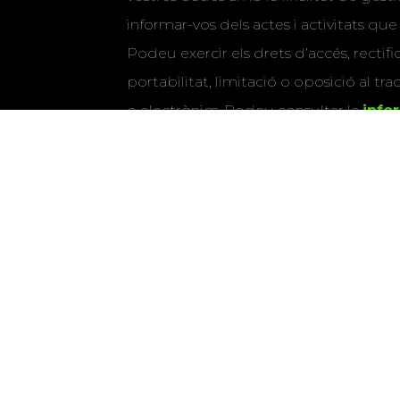
informar-vos dels actes i activitats que
Podeu exercir els drets d’accés, rectifi
portabilitat, limitació o oposició al tr
o electrònics. Podeu consultar la
info
detallada sobre protecció de dade
Si marqueu aquesta casella, consenti
vostres dades per a enviar-vos informac
activitats que organitza la Xarxa Vives.