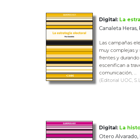
Digital:
La estr
Canaleta Heras,
Las campañas elec
muy complejas y 
frentes y durand
escenifican a tra
comunicación, ...
(Editorial UOC, S.L
Digital:
La hist
Otero Alvarado,