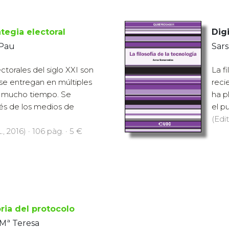
ategia electoral
Digi
 Pau
Sar
torales del siglo XXI son
La f
se entregan en múltiples
reci
o mucho tiempo. Se
ha p
vés de los medios de
el pu
(Edit
., 2016) · 106 pàg. · 5 €
oria del protocolo
 Mª Teresa