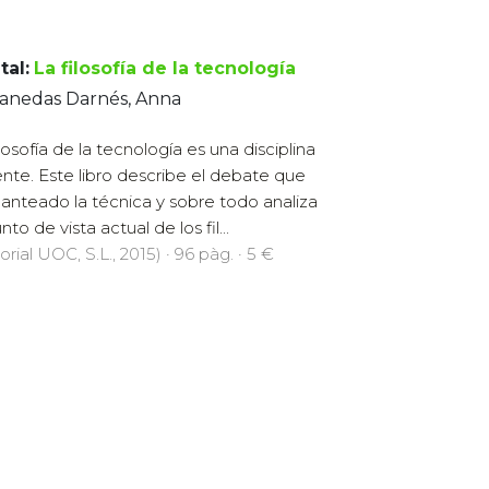
tal:
La filosofía de la tecnología
sanedas Darnés, Anna
ilosofía de la tecnología es una disciplina
ente. Este libro describe el debate que
lanteado la técnica y sobre todo analiza
nto de vista actual de los fil...
orial UOC, S.L., 2015) · 96 pàg. · 5 €