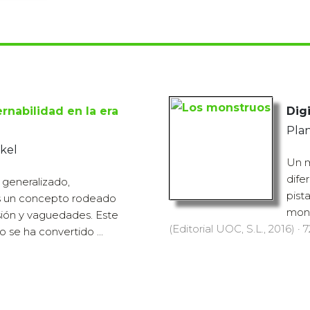
rnabilidad en la era
Digi
Plan
ikel
Un m
dife
 generalizado,
pist
s un concepto rodeado
mons
sión y vaguedades. Este
(Editorial UOC, S.L., 2016) · 
o se ha convertido ...