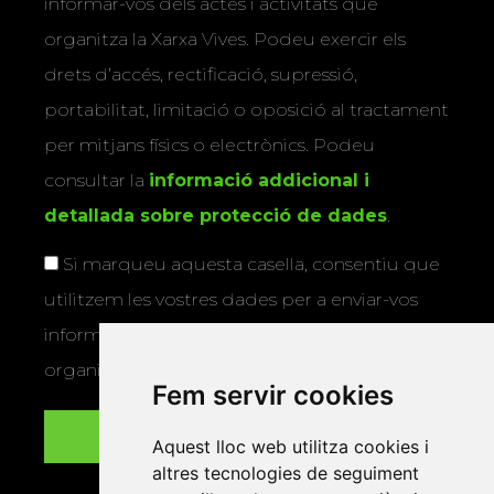
informar-vos dels actes i activitats que
organitza la Xarxa Vives. Podeu exercir els
drets d’accés, rectificació, supressió,
portabilitat, limitació o oposició al tractament
per mitjans físics o electrònics. Podeu
consultar la
informació addicional i
detallada sobre protecció de dades
.
Si marqueu aquesta casella, consentiu que
utilitzem les vostres dades per a enviar-vos
informació sobre els actes i activitats que
organitza la Xarxa Vives.
Fem servir cookies
Aquest lloc web utilitza cookies i
altres tecnologies de seguiment