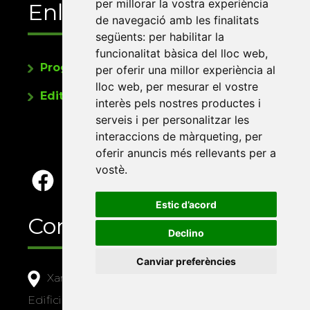
per millorar la vostra experiència
Enllaços
de navegació amb les finalitats
següents:
per habilitar la
funcionalitat bàsica del lloc web
,
Programa de publicacions
per oferir una millor experiència al
lloc web
,
per mesurar el vostre
Editorials universitàries a Twitter
interès pels nostres productes i
serveis i per personalitzar les
interaccions de màrqueting
,
per
oferir anuncis més rellevants per a
vostè
.
Estic d’acord
Contacte
Declino
Canviar preferències
Xarxa Vives d'Universitats
Edifici Àgora