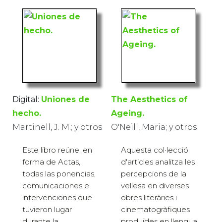
Digital:
Uniones de
The Aesthetics of
hecho.
Ageing.
Martinell, J. M.; y otros
O'Neill, Maria; y otros
Este libro reúne, en
Aquesta col·lecció
forma de Actas,
d'articles analitza les
todas las ponencias,
percepcions de la
comunicaciones e
vellesa en diverses
intervenciones que
obres literàries i
tuvieron lugar
cinematogràfiques
durante la
produïdes en llengua