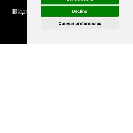
Declino
Canviar preferències
Universitat Abat Oliba CEU
•
Universitat d'Alacant
•
Universitat d'Andorra
•
Universitat Autònoma de
Barcelona
•
Universitat de Barcelona
•
Universitat
CEU Cardenal Herrera
•
Universitat de Girona
•
Universitat de les Illes Balears
•
Universitat
Internacional de Catalunya
•
Universitat Jaume I
•
Universitat de Lleida
•
Universitat Miguel Hernández
d'Elx
•
Universitat Oberta de Catalunya
•
Universitat
de Perpinyà Via Domitia
•
Universitat Politècnica de
Catalunya
•
Universitat Politècnica de València
•
Universitat Pompeu Fabra
•
Universitat Ramon Llull
•