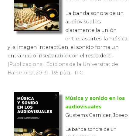
La banda sonora de un
audiovisual es
claramente la unión
entre las artes: la música
y la imagen interactúan, el sonido forma un
entramado inseparable con el resto de e...
(Publicacions i Edicions de la Universitat de
Barcelona, 2013) · 135 pàg. · 11 €
Música y sonido en los
audiovisuales
Gustems Carnicer, Josep
La banda sonora de un