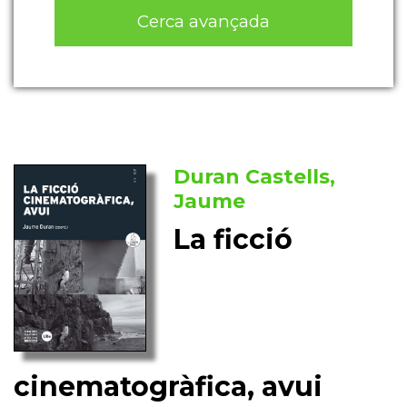
Cerca avançada
Duran Castells,
Jaume
La ficció
cinematogràfica, avui