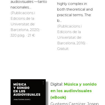
audiovisuales —tanto
highly complex in
nacionales...
both theoretical and
(Publicacions i
practical terms. The
Edicions de la
b...
Universitat de
(Publicacions i
Barcelona, 2020) ·
Edicions de la
320 pàg. · 21 €
Universitat de
Barcelona, 2016) ·
Gratuït
Digital:
Música y sonido
en los audiovisuales
(eBook)
Gustems Carnicer, Josep