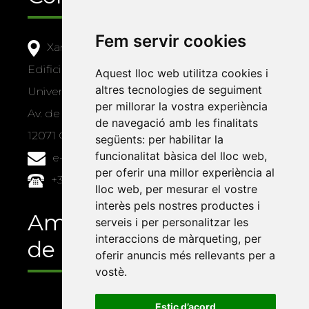
Fem servir cookies
Xarxa Vives d'Universitats
Edifici Àgora
Aquest lloc web utilitza cookies i
altres tecnologies de seguiment
Universitat Jaume I, local 10
per millorar la vostra experiència
Av. de Vicent Sos Baynat, s/n
de navegació amb les finalitats
12071 Castelló de la Plana
següents:
per habilitar la
funcionalitat bàsica del lloc web
,
e-buc@vives.org
per oferir una millor experiència al
+34 964 72 89 93
lloc web
,
per mesurar el vostre
interès pels nostres productes i
Amb el suport
serveis i per personalitzar les
interaccions de màrqueting
,
per
de
oferir anuncis més rellevants per a
vostè
.
Estic d’acord