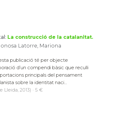
al:
La construcció de la catalanitat.
donosa Latorre, Mariona
sta publicació té per objecte
aboració d’un compendi bàsic que reculli
aportacions principals del pensament
anista sobre la identitat naci...
e Lleida, 2013) · 5 €