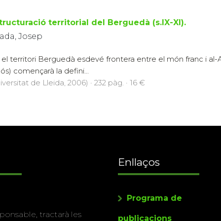
ructuració territorial del Berguedà (s.IX-XI).
ada, Josep
 el territori Berguedà esdevé frontera entre el món franc i al
lós) començarà la defini...
versitat de Lleida, 2006) · 232 pàg. · 16 €
Enllaços
Programa de
ponsable, tractarà les
publicacions