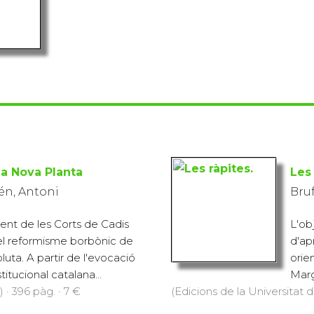
 la Nova Planta
Les 
én, Antoni
Bruf
uent de les Corts de Cadis
L'ob
el reformisme borbònic de
d'ap
uta. A partir de l'evocació
orie
titucional catalana...
Marga
 · 396 pàg. · 7 €
(Edicions de la Universitat de