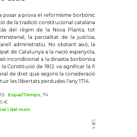
va posar a prova el reformisme borbònic
ió de la tradició constitucional catalana
acàs del règim de la Nova Planta, tot
inisterial, la parcialitat de la justícia,
aparell administratiu. No obstant això, la
cipat de Catalunya a la nació espanyola,
sió incondicional a la dinastia borbònica
 la Constitució de 1812 va significar la fi
iberal de dret que segons la consideració
uir les llibertats perdudes l'any 1714.
19 ·
Espai/Temps
, 74
25 €
ral i del món