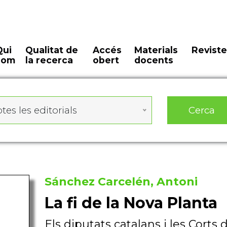
Qui
Qualitat de
Accés
Materials
Reviste
som
la recerca
obert
docents
Cerca
tes les editorials
Sánchez Carcelén, Antoni
La fi de la Nova Planta
Els diputats catalans i les Corts 