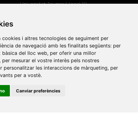
Universitat Jaume I, local 10
es a
Av. de Vicent Sos Baynat, s/n
kies
12071 Castelló de la Plana
e-buc@vives.org
a cookies i altres tecnologies de seguiment per
+34 964 72 89 93
riència de navegació amb les finalitats següents:
per
at bàsica del lloc web
,
per oferir una millor
Amb el suport
,
per mesurar el vostre interès pels nostres
de
er personalitzar les interaccions de màrqueting
,
per
evants per a vostè
.
ino
Canviar preferències