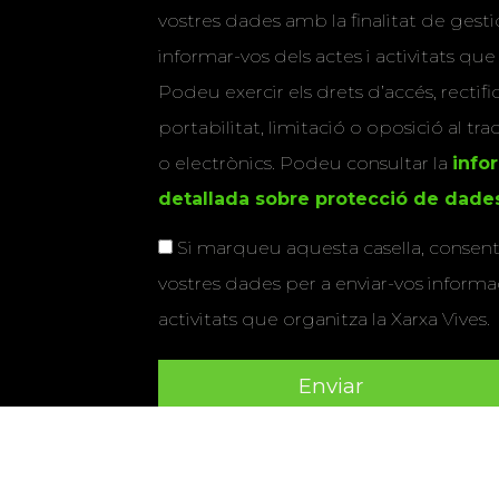
vostres dades amb la finalitat de gestio
informar-vos dels actes i activitats que
Podeu exercir els drets d’accés, rectifi
portabilitat, limitació o oposició al tr
o electrònics. Podeu consultar la
info
detallada sobre protecció de dade
Si marqueu aquesta casella, consenti
vostres dades per a enviar-vos informac
activitats que organitza la Xarxa Vives.