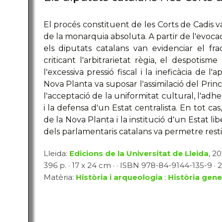
El procés constituent de les Corts de Cadis 
de la monarquia absoluta. A partir de l'evocac
els diputats catalans van evidenciar el fr
criticant l'arbitrarietat règia, el despotisme m
l'excessiva pressió fiscal i la ineficàcia de l'
Nova Planta va suposar l'assimilació del Prin
l'acceptació de la uniformitat cultural, l'adhe
i la defensa d'un Estat centralista. En tot cas,
de la Nova Planta i la institució d'un Estat l
dels parlamentaris catalans va permetre restit
Lleida:
Edicions de la Universitat de Lleida
, 20
396 p. · 17 x 24 cm · · ISBN 978-84-9144-135-9 · 
Matèria:
Història i arqueologia
:
Història gene