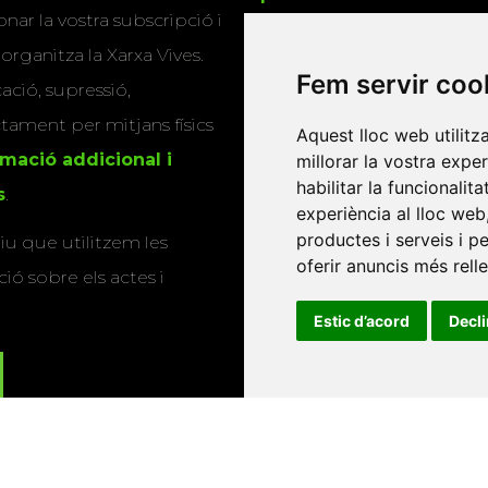
nar la vostra subscripció i
Editorials universitàri
 organitza la Xarxa Vives.
Fem servir coo
Twitter
cació, supressió,
actament per mitjans físics
Aquest lloc web utilitz
rmació addicional i
millorar la vostra expe
habilitar la funcionalit
s
.
experiència al lloc web
productes i serveis i p
u que utilitzem les
oferir anuncis més rell
ió sobre els actes i
Estic d’acord
Decl