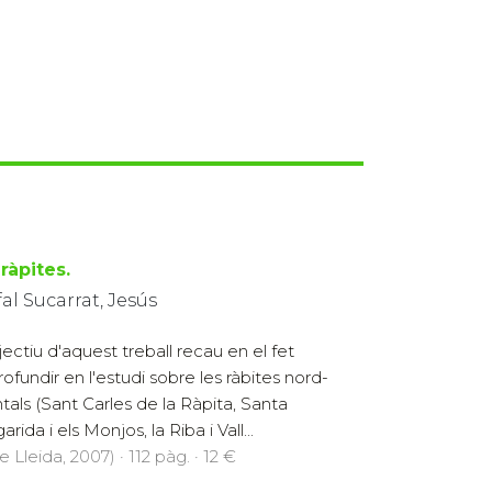
ràpites.
al Sucarrat, Jesús
jectiu d'aquest treball recau en el fet
rofundir en l'estudi sobre les ràbites nord-
ntals (Sant Carles de la Ràpita, Santa
rida i els Monjos, la Riba i Vall...
 Lleida, 2007) · 112 pàg. · 12 €