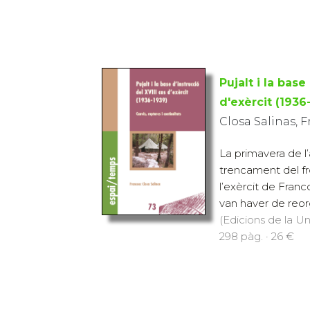
Pujalt i la base
d'exèrcit (1936
Closa Salinas, 
La primavera de l
trencament del fr
l’exèrcit de Franc
van haver de reorg
(Edicions de la Uni
298 pàg. · 26 €