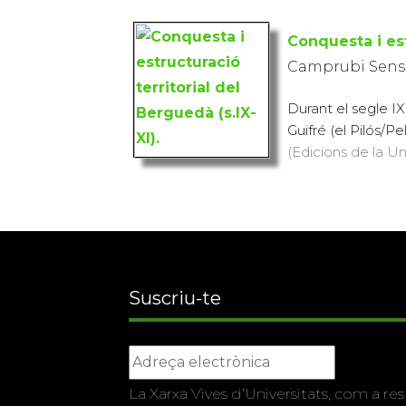
Conquesta i est
Camprubi Sens
Durant el segle IX
Guifré (el Pilós/Pe
(Edicions de la Uni
Suscriu-te
La Xarxa Vives d’Universitats, com a res