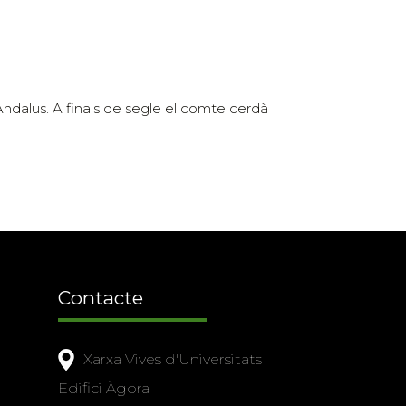
-Andalus. A finals de segle el comte cerdà
Contacte
Xarxa Vives d'Universitats
Edifici Àgora