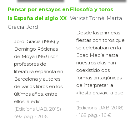
Pensar por ensayos en
Filosofía y toros
la España del siglo XX
Vericat Torné, Marta
Gracia, Jordi
Desde las primeras
fiestas con toros que
Jordi Gracia (1965) y
se celebraban en la
Domingo Ródenas
Edad Media hasta
de Moya (1963) son
nuestros días han
profesores de
coexistido dos
literatura española en
formas antagónicas
Barcelona y autores
de interpretar la
de varios libros en los
«fiesta brava»: la que
últimos años, entre
...
ellos la edic...
(Edicions UAB, 2018)
(Edicions UAB, 2015) ·
· 168 pàg. · 16 €
492 pàg. · 20 €