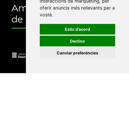
interaccions de màrqueting
,
per
Amb el suport
oferir anuncis més rellevants per a
vostè
.
de
Estic d’acord
Declino
Canviar preferències
Universitat Abat Oliba CEU
•
Universitat d'Alacant
•
Universitat d'Andorra
•
Universitat Autònoma de
Barcelona
•
Universitat de Barcelona
•
Universitat
CEU Cardenal Herrera
•
Universitat de Girona
•
Universitat de les Illes Balears
•
Universitat