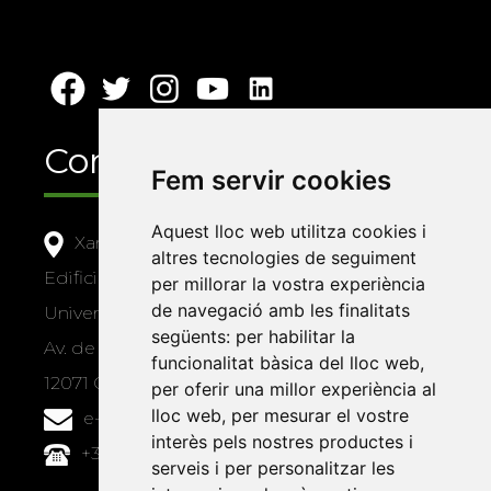
Contacte
Fem servir cookies
Aquest lloc web utilitza cookies i
Xarxa Vives d'Universitats
altres tecnologies de seguiment
Edifici Àgora
per millorar la vostra experiència
de navegació amb les finalitats
Universitat Jaume I, local 10
següents:
per habilitar la
Av. de Vicent Sos Baynat, s/n
funcionalitat bàsica del lloc web
,
12071 Castelló de la Plana
per oferir una millor experiència al
lloc web
,
per mesurar el vostre
e-buc@vives.org
interès pels nostres productes i
+34 964 72 89 93
serveis i per personalitzar les