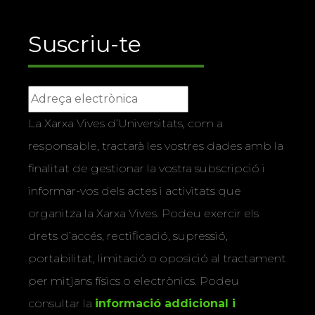
Suscriu-te
La Xarxa Vives d’Universitats, com a
responsable, tractarà les vostres dades amb la
finalitat de gestionar la vostra subscripció i
informar-vos dels actes i activitats que
organitza la Xarxa Vives. Podeu exercir els
drets d’accés, rectificació, supressió,
portabilitat, limitació o oposició al tractament
per mitjans físics o electrònics. Podeu
consultar la
informació addicional i