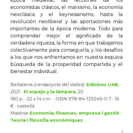
época medieval, las lecciones de los
economistas clásicos, el marxismo, la economía
neoclásica y el keynesianismo, hasta la
revolución neoliberal y las aportaciones más
importantes de la época moderna. Todo para
comprender mejor el significado de la
verdadera riqueza, la forma en que trabajamos
colectivamente para conseguirla, y los desafíos
a los que nos enfrentamos en nuestra esquiva
búsqueda de la prosperidad compartida y el
bienestar individual.
Bellaterra (cerdanyola del Vallès):
Edicions UAB
,
2021 ·
El espejo y la lámpara
, 20
180 p. · 22 x 14 cm · · ISBN 978-84-123249-0-7 · 16
€ · castellà
Matèria:
Economia, finances, empresa i gestió
:
Teoria i filosofia econòmiques