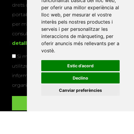
funcionalitat bàsica del lloc web
,
drets d’accés, rectificació, supressió,
per oferir una millor experiència al
lloc web
,
per mesurar el vostre
portabilitat, limitació o oposició al tractament
interès pels nostres productes i
per mitjans físics o electrònics. Podeu
serveis i per personalitzar les
consultar la
informació addicional i
interaccions de màrqueting
,
per
oferir anuncis més rellevants per a
detallada sobre protecció de dades
.
vostè
.
Si marqueu aquesta casella, consentiu que
Estic d’acord
utilitzem les vostres dades per a enviar-vos
informació sobre els actes i activitats que
Declino
organitza la Xarxa Vives.
Canviar preferències
Enllaços