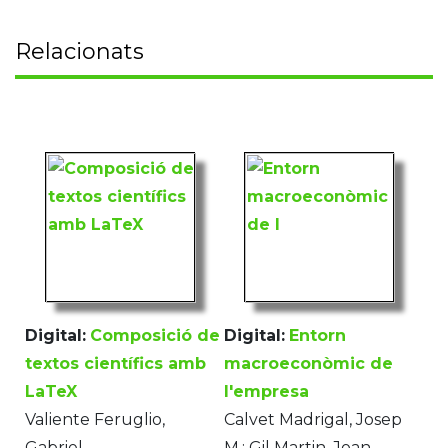
Relacionats
Digital:
Composició de
Digital:
Entorn
textos científics amb
macroeconòmic de
LaTeX
l'empresa
Valiente Feruglio,
Calvet Madrigal, Josep
Gabriel
M.; Gil Martin, Joan