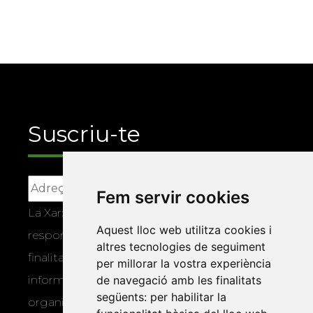
Suscriu-te
Fem servir cookies
La Xarxa Vives d’Universitats, com a
Aquest lloc web utilitza cookies i
responsable, tractarà les vostres dades amb la
altres tecnologies de seguiment
finalitat de gestionar la vostra subscripció i
per millorar la vostra experiència
de navegació amb les finalitats
informar-vos dels actes i activitats que
següents:
per habilitar la
organitza la Xarxa Vives. Podeu exercir els