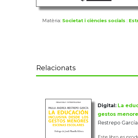
Matèria:
Societat i ciències socials
:
Est
Relacionats
Digital:
La educ
gestos menore
Restrepo García
Este libro es prod