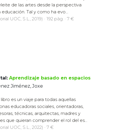
eleite de las artes desde la perspectiva
a educación. Tal y como ha evo...
orial UOC, S.L., 2019) · 192 pàg. · 7 €
tal:
Aprendizaje basado en espacios
énez Jiménez, Joxe
 libro es un viaje para todas aquellas
onas educadoras sociales, orientadoras,
esoras, técnicas, arquitectas, madres y
es que quieran comprender el rol del es...
orial UOC, S.L., 2022) · 7 €