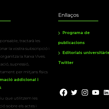
Enllaços
Programa de
ponsable, tractarà les
publicacions
nar la vostra subscripció i
Editorials universitàri
 organitza la Xarxa Vives.
Twitter
cació, supressió,
actament per mitjans físics
rmació addicional i
s
.
u que utilitzem les
ió sobre els actes i