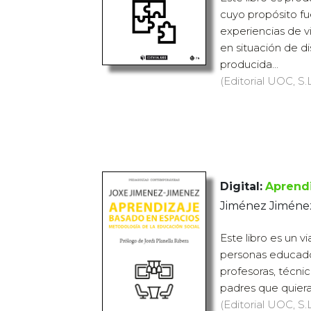
cuyo propósito f
experiencias de v
en situación de d
producida...
(Editorial UOC, S.L
Digital:
Aprendi
Jiménez Jiménez
Este libro es un v
personas educador
profesoras, técnic
padres que quiera
(Editorial UOC, S.L