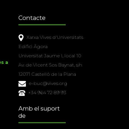
Contacte
Xarxa Vives d'Universitats
Edifici Àgora
Universitat Jaume I, local 10
es a
Av. de Vicent Sos Baynat, s/n
12071 Castelló de la Plana
e-buc@vives.org
+34 964 72 89 93
Amb el suport
de