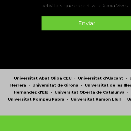
activitats que organitza la Xarxa Vives.
Universitat Abat Oliba CEU
•
Universitat d'Alacant
•
Herrera
•
Universitat de Girona
•
Universitat de les Ill
Hernández d'Elx
•
Universitat Oberta de Catalunya
•
Universitat Pompeu Fabra
•
Universitat Ramon Llull
•
U