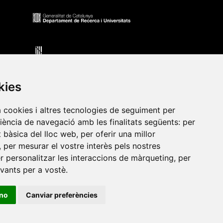
kies
a cookies i altres tecnologies de seguiment per
riència de navegació amb les finalitats següents:
per
•
Universitat de Barcelona
•
Universitat CEU Cardenal
at bàsica del lloc web
,
per oferir una millor
itat Jaume I
•
Universitat de Lleida
•
Universitat Miguel
,
per mesurar el vostre interès pels nostres
ca de Catalunya
•
Universitat Politècnica de València
•
er personalitzar les interaccions de màrqueting
,
per
t de València
•
Universitat de Vic - Universitat Central de
evants per a vostè
.
ino
Canviar preferències
ats