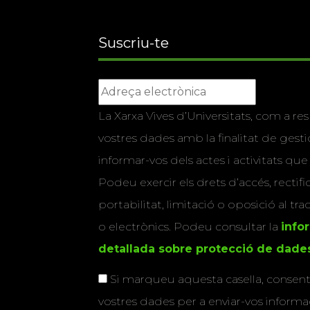
Suscriu-te
La Xarxa Vives d’Universitats, com a res
vostres dades amb la finalitat de gestio
informar-vos dels actes i activitats que
Podeu exercir els drets d’accés, rectifi
portabilitat, limitació o oposició al tr
o electrònics. Podeu consultar la
info
detallada sobre protecció de dade
Si marqueu aquesta casella, consenti
vostres dades per a enviar-vos informac