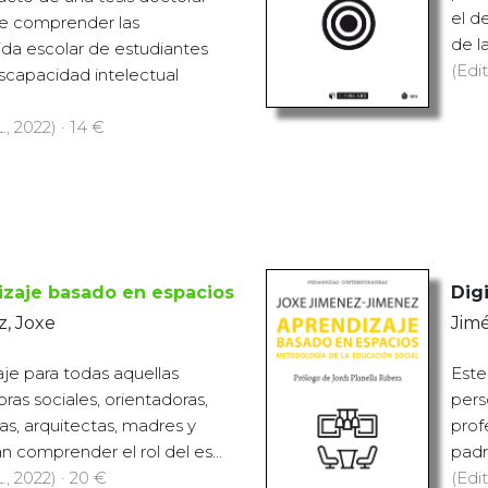
el d
ue comprender las
de l
ida escolar de estudiantes
(Edit
iscapacidad intelectual
., 2022) · 14 €
zaje basado en espacios
Digi
, Joxe
Jim
iaje para todas aquellas
Este
as sociales, orientadoras,
pers
as, arquitectas, madres y
prof
n comprender el rol del es...
padr
., 2022) · 20 €
(Edit