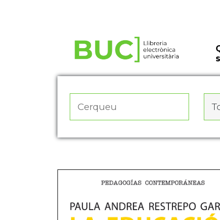
Actualitza les preferències de les cookies
To