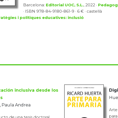
Barcelona:
Editorial UOC, S.L.
, 2022 ·
Pedagog
· ISBN 978-84-9180-861-9 · 6 € · castellà
ratègies i polítiques educatives: inclusió
ación inclusiva desde los
Digi
s
Hue
, Paula Andrea
Arte
para
ucto de una tesis doctoral