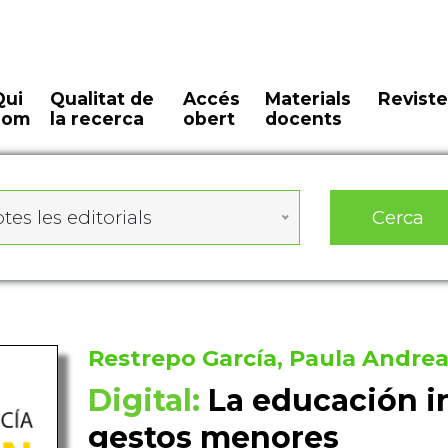
Qui
Qualitat de
Accés
Materials
Reviste
som
la recerca
obert
docents
Cerca
tes les editorials
Restrepo García, Paula Andre
Digital:
La educación i
gestos menores