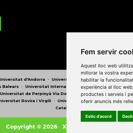
Fem servir coo
Aquest lloc web utilitz
millorar la vostra expe
Universitat d'Andorra
•
Universitat Autònoma de Barcelona
habilitar la funcionalit
es Balears
•
Universitat Internacional de Catalunya
•
Univers
experiència al lloc web
Universitat de Perpinyà Via Domitia
•
Universitat Politècni
productes i serveis i p
niversitat Rovira i Virgili
•
Universitat de Sàsser
•
Universita
oferir anuncis més rell
Catalunya
Estic d’acord
Decl
Copyright © 2026
-
Xarxa Vives d'Universit