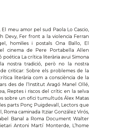
c, El meu amor pel sud Paola Lo Cascio,
h Devy, Fer front a la violencia Ferran
el, homilies i postals Ona Ballo, El
el cinema de Pere Portabella Allen
oética La crítica literària avui Simona
la nostra tradició, però no la nostra
de criticar: Sobre els problemes de la
crítica literària com a consciència de la
ars des de l’Institut Aragó Manel Ollé,
 Reptes i riscos del crític en la selva
es sobre un ofici tumultuós Álex Matas
re les parts Ponç Puigdevall, Lectors que
l, Roma caminada Itziar González Virós,
: Isabel Banal a Roma Document Walter
dietari Antoni Martí Monterde, L’home