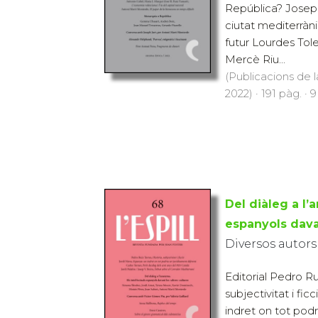
República? Josep V
ciutat mediterràn
futur Lourdes To
Mercè Riu...
(Publicacions de l
2022) · 191 pàg. · 
Del diàleg a l’a
espanyols davan
Diversos autors
Editorial Pedro Rui
subjectivitat i fic
indret on tot podr