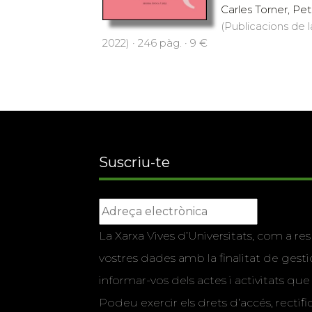
Carles Torner, Pet
(Publicacions de l
2022) · 246 pàg. · 9 €
Suscriu-te
La Xarxa Vives d’Universitats, com a res
vostres dades amb la finalitat de gestio
informar-vos dels actes i activitats que
Podeu exercir els drets d’accés, rectifi