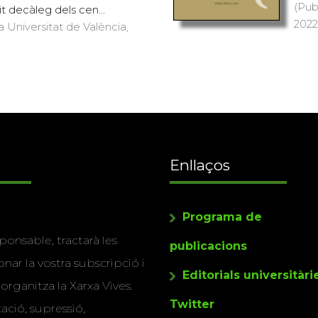
(Pub
it decàleg dels cen...
2022)
a Universitat de València,
Enllaços
Programa de
ponsable, tractarà les
publicacions
nar la vostra subscripció i
Editorials universitàri
 organitza la Xarxa Vives.
Twitter
cació, supressió,