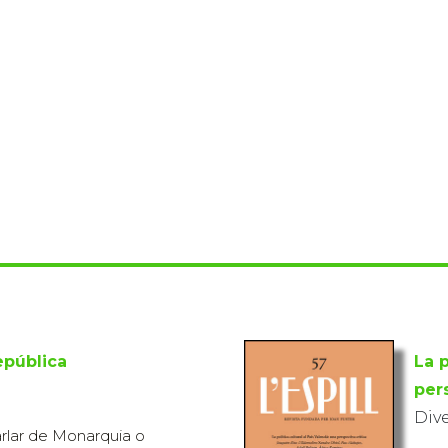
epública
La p
pers
Div
arlar de Monarquia o