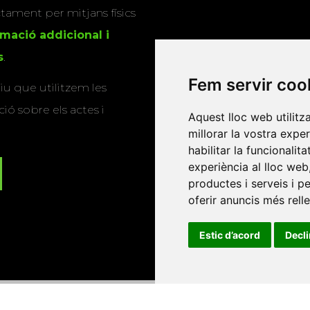
actament per mitjans físics
rmació addicional i
s
.
Fem servir coo
u que utilitzem les
ió sobre els actes i
Aquest lloc web utilitz
millorar la vostra expe
habilitar la funcionalit
experiència al lloc web
productes i serveis i p
oferir anuncis més rell
Estic d’acord
Decl
Universitat d'Andorra
•
Universitat Autònoma de Barcelona