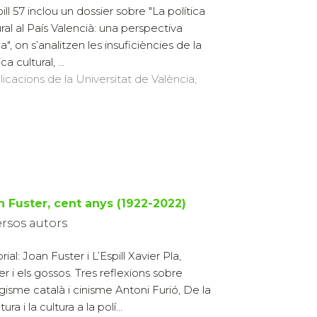
ill 57 inclou un dossier sobre "La política
ural al País Valencià: una perspectiva
ca", on s’analitzen les insuficiències de la
ica cultural, ...
licacions de la Universitat de València,
n Fuster, cent anys (1922-2022)
ersos autors
rial: Joan Fuster i L’Espill Xavier Pla,
er i els gossos. Tres reflexions sobre
gisme català i cinisme Antoni Furió, De la
atura i la cultura a la polí...