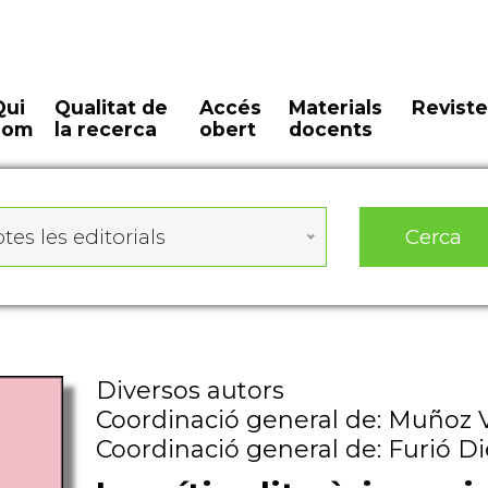
Qui
Qualitat de
Accés
Materials
Reviste
som
la recerca
obert
docents
Cerca
tes les editorials
Diversos autors
Coordinació general de: Muñoz 
Coordinació general de: Furió D