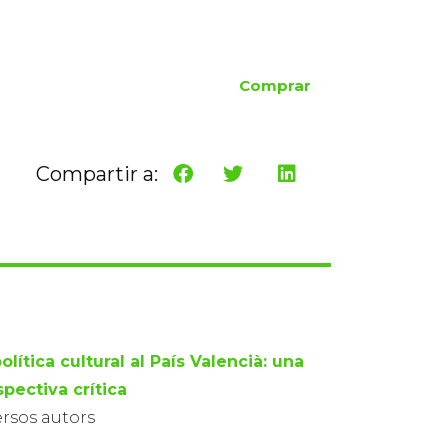
Comprar
Compartir a:
olítica cultural al País Valencià: una
pectiva crítica
ersos autors