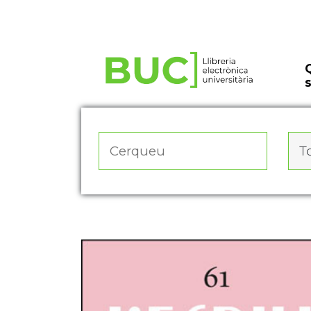
Actualitza les preferències de les cookies
To