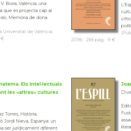
. Boira, València, una
L'Esp
ia que es projecta cap al
cult
ledo, Memòria de dona
críti
polít
a Universitat de València,
(Pub
9 €
2018) · 266 pàg. · 9 €
natema. Els intel·lectuals
Joa
t les «altres» cultures
Div
Edito
Fust
z Torres, Història,
assa
ció Jordi Nieva, Espanya: un
liter
ia ser jurídicament diferent