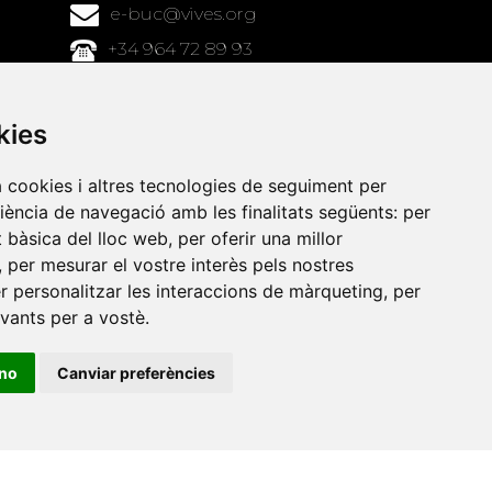
e-buc@vives.org
+34 964 72 89 93
Amb el suport
kies
de
a cookies i altres tecnologies de seguiment per
riència de navegació amb les finalitats següents:
per
at bàsica del lloc web
,
per oferir una millor
,
per mesurar el vostre interès pels nostres
er personalitzar les interaccions de màrqueting
,
per
evants per a vostè
.
ino
Canviar preferències
•
Universitat de Barcelona
•
Universitat CEU Cardenal