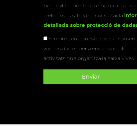
portabilitat, limitació o oposició al tr
o electrònics. Podeu consultar la
info
detallada sobre protecció de dade
Si marqueu aquesta casella, consenti
vostres dades per a enviar-vos informac
activitats que organitza la Xarxa Vives.
Universitat Abat Oliba CEU
•
Universitat d'Alacant
•