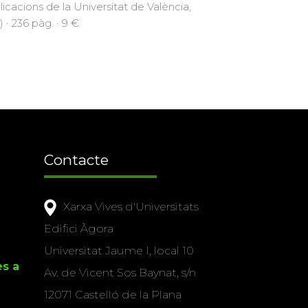
licacions de la Universitat de València,
 · 236 pàg. · 9 €
Contacte
Xarxa Vives d'Universitats
Edifici Àgora
Universitat Jaume I, local 10
es a
Av. de Vicent Sos Baynat, s/n
12071 Castelló de la Plana