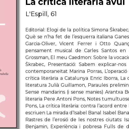
La crítica literària avui
L'Espill, 61
Editorial: Elogi de la política Simona Škrabe
Què se n’ha fet de l’esquerra italiana Ganes
Garcia-Oliver, Vicent Ferrer i Otto Quang
pensament musical de Carles Santos en 
Grossman, El meu Caedmon: Sobre la vocació p
Škrabec, Presentació: Sabem explicar-nos 
contemporaneïtat Marina Porras, L’operació 
crítica literària a Catalunya Enric Iborra, La 
literatura Julià Guillamon, Paraules prelimin
Sense mandarins (i sense manies) Arantxa Bea,
literaria Pere Antoni Pons, Notes tumultuos
Pons, La crítica literària: contra l’acord ent
escriuen La mirada d’Isabel Banal Isabel Bana
Rastres de l’erosió de les nostres ciutats
Benjamin, Experiència i pobresa Fulls de 