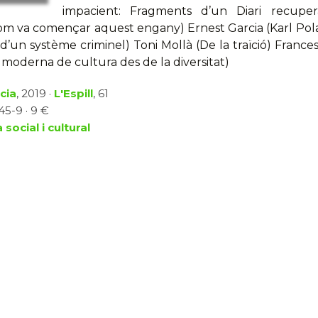
impacient: Fragments d’un Diari recupera
Com va començar aquest engany) Ernest Garcia (Karl Polan
 d’un système criminel) Toni Mollà (De la traïció) France
moderna de cultura des de la diversitat)
cia
, 2019 ·
L'Espill
, 61
45-9 · 9 €
 social i cultural