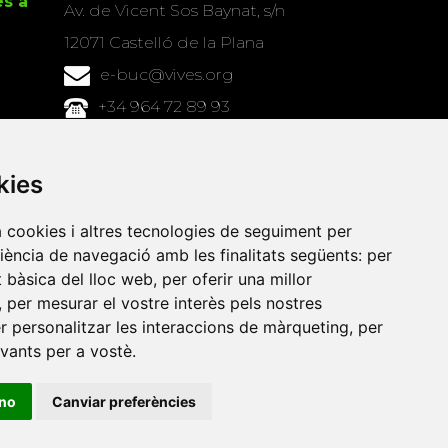
es a
Av. de Vicent Sos Baynat, s/n
12071 Castelló de la Plana
e-buc@vives.org
+34 964 72 89 93
Amb el suport
kies
de
a cookies i altres tecnologies de seguiment per
riència de navegació amb les finalitats següents:
per
at bàsica del lloc web
,
per oferir una millor
,
per mesurar el vostre interès pels nostres
er personalitzar les interaccions de màrqueting
,
per
evants per a vostè
.
ino
Canviar preferències