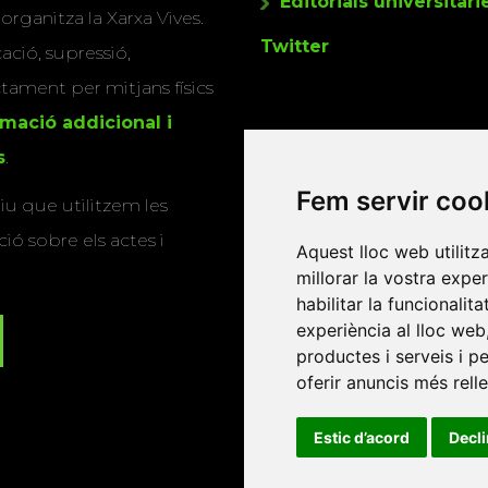
Editorials universitàri
 organitza la Xarxa Vives.
Twitter
cació, supressió,
actament per mitjans físics
rmació addicional i
s
.
Fem servir coo
u que utilitzem les
ió sobre els actes i
Aquest lloc web utilitz
millorar la vostra expe
habilitar la funcionalit
experiència al lloc web
productes i serveis i p
oferir anuncis més rell
Estic d’acord
Decl