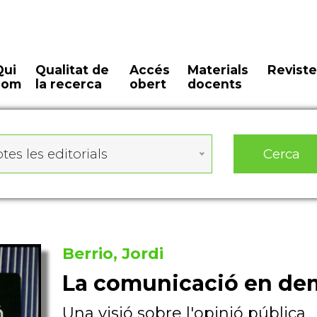
Qui
Qualitat de
Accés
Materials
Reviste
som
la recerca
obert
docents
Cerca
tes les editorials
Berrio, Jordi
La comunicació en de
Una visió sobre l'opinió pública