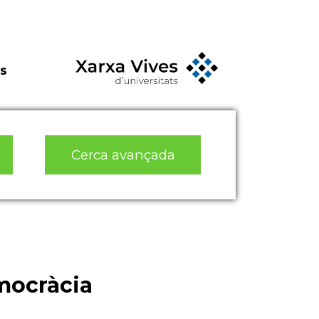
s
Cerca avançada
mocràcia