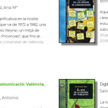
Bon
z, Ana Mª
Aque
i àr
ificativa en la nostra
estu
a que va de 1972 a 1982, una
subd
elo Reyna i un mitjà de
(Pub
rovincias", que fins ar...
2008
a Universitat de València,
comunicació: València,
Digit
Salv
, Antonio
La n
desp