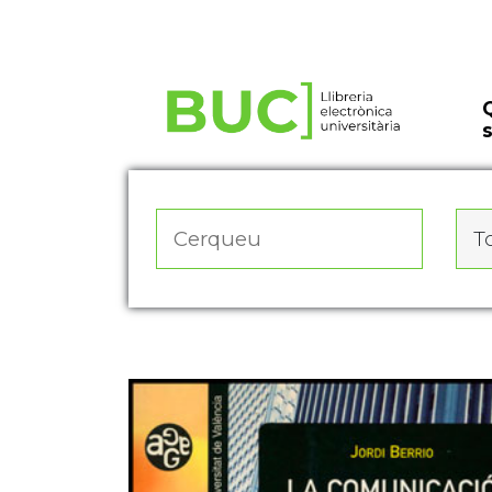
Actualitza les preferències de les cookies
To