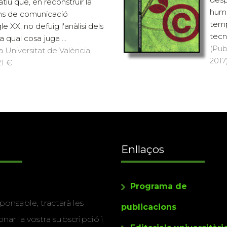
atiu que, en reconstruir la
huma
jans de comunicació
temp
e XX, no defuig l'anàlisi dels
tecno
la qual cosa juga ...
(Pub
a Universitat de València,
2017)
21 €
Enllaços
Programa de
ponsable, tractarà les
publicacions
nar la vostra subscripció i