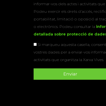
informar-vos dels actes i activitats que
Podeu exercir els drets d’accés, rectifi
portabilitat, limitació o oposició al tr
o electrònics. Podeu consultar la
info
detallada sobre protecció de dade
Si marqueu aquesta casella, consenti
vostres dades per a enviar-vos informac
activitats que organitza la Xarxa Vives.