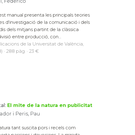
i, Federico
st manual presenta les principals teories
ees d'investigació de la comunicació i dels
dis dels mitjans partint de la clàssica
ivisió entre producció, con...
licacions de la Universitat de València,
) · 288 pàg. · 23 €
al:
El mite de la natura en publicitat
ador i Peris, Pau
atura tant suscita pors i recels com
erta passions i devocions. La mirada