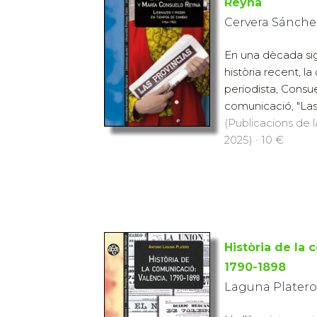
Reyna
Cervera Sánche
En una dècada sign
història recent, l
periodista, Consu
comunicació, "Las P
(Publicacions de l
2025) · 10 €
Història de la 
1790-1898
Laguna Platero