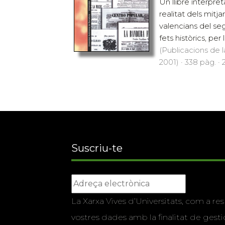
Un llibre interpret
realitat dels mit
valencians del segl
fets històrics, per 
(Publicacions de l
2001) · 338 pàg. · 
Suscriu-te
La Xarxa Vives d’Universitats, com a res
vostres dades amb la finalitat de gestio