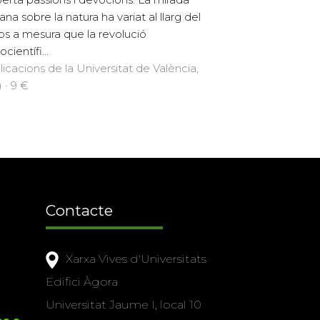
na sobre la natura ha variat al llarg del
s a mesura que la revolució
científi...
licacions de la Universitat de València,
 · 9 €
Contacte
Xarxa Vives d'Universitats
Edifici Àgora
Universitat Jaume I, local 10