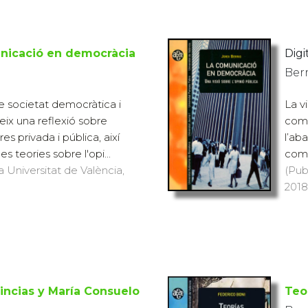
nicació en democràcia
Digit
Berr
re societat democràtica i
La v
ix una reflexió sobre
comu
res privada i pública, així
l’aba
s teories sobre l'opi...
com 
a Universitat de València,
(Pub
2018
incias y María Consuelo
Teo