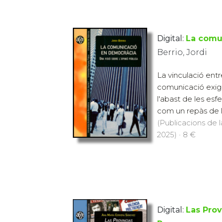
Digital:
La comu
Berrio, Jordi
La vinculació ent
comunicació exige
l'abast de les esfe
com un repàs de le
(Publicacions de l
2025) · 8 €
Digital:
Las Prov