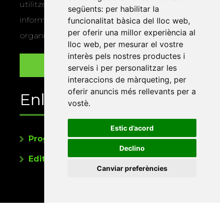
utilitzem les vostres dades per a enviar-vos
següents:
per habilitar la
informació sobre els actes i activitats que
funcionalitat bàsica del lloc web
,
per oferir una millor experiència al
organitza la Xarxa Vives.
lloc web
,
per mesurar el vostre
interès pels nostres productes i
serveis i per personalitzar les
interaccions de màrqueting
,
per
oferir anuncis més rellevants per a
Enllaços
vostè
.
Estic d’acord
Programa de publicacions
Declino
Editorials universitàries a Twitter
Canviar preferències