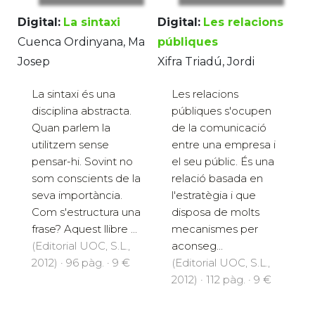
Digital:
La sintaxi
Digital:
Les relacions
Cuenca Ordinyana, Ma
públiques
Josep
Xifra Triadú, Jordi
La sintaxi és una
Les relacions
disciplina abstracta.
públiques s'ocupen
Quan parlem la
de la comunicació
utilitzem sense
entre una empresa i
pensar-hi. Sovint no
el seu públic. És una
som conscients de la
relació basada en
seva importància.
l'estratègia i que
Com s'estructura una
disposa de molts
frase? Aquest llibre ...
mecanismes per
(Editorial UOC, S.L.,
aconseg...
2012) · 96 pàg. · 9 €
(Editorial UOC, S.L.,
2012) · 112 pàg. · 9 €