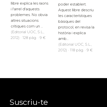
llibre explica les raons
poder establert.
i l'arrel d'aquests
Aquest llibre descriu
problemes. No obvia
les característiques
altres situacions
bàsiques del
crítiques com un ...
protocol, en revisa la
(Editorial UOC, S.L.,
història i explica
2012) · 128 pàg. · 9 €
amb...
(Editorial UOC, S.L.,
2012) · 118 pàg. · 9 €
Suscriu-te