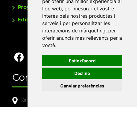
per oferir una millor experiència al
Programa de publicacions
lloc web
,
per mesurar el vostre
interès pels nostres productes i
Editorials universitàries a Twitter
serveis i per personalitzar les
interaccions de màrqueting
,
per
oferir anuncis més rellevants per a
vostè
.
Estic d’acord
Declino
Contacte
Canviar preferències
Xarxa Vives d'Universitats
Edifici Àgora
Universitat Jaume I, local 10
Av. de Vicent Sos Baynat, s/n