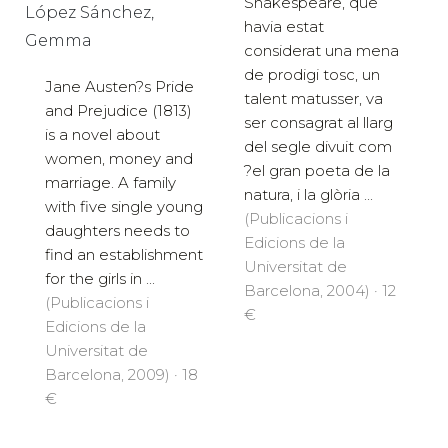
Shakespeare, que
López Sánchez,
havia estat
Gemma
considerat una mena
de prodigi tosc, un
Jane Austen?s Pride
talent matusser, va
and Prejudice (1813)
ser consagrat al llarg
is a novel about
del segle divuit com
women, money and
?el gran poeta de la
marriage. A family
natura, i la glòria ...
with five single young
(Publicacions i
daughters needs to
Edicions de la
find an establishment
Universitat de
for the girls in ...
Barcelona, 2004) · 12
(Publicacions i
€
Edicions de la
Universitat de
Barcelona, 2009) · 18
€