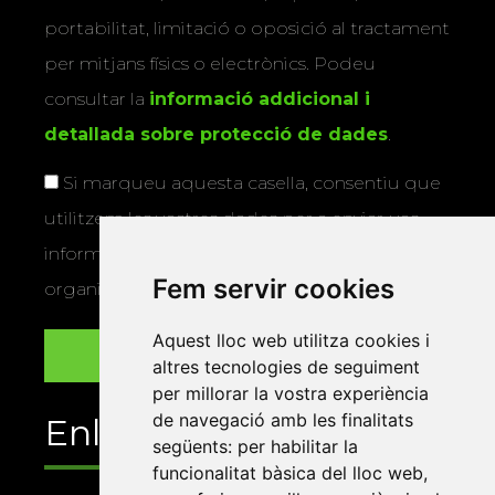
portabilitat, limitació o oposició al tractament
per mitjans físics o electrònics. Podeu
consultar la
informació addicional i
detallada sobre protecció de dades
.
Si marqueu aquesta casella, consentiu que
utilitzem les vostres dades per a enviar-vos
informació sobre els actes i activitats que
Fem servir cookies
organitza la Xarxa Vives.
Aquest lloc web utilitza cookies i
altres tecnologies de seguiment
per millorar la vostra experiència
de navegació amb les finalitats
Enllaços
següents:
per habilitar la
funcionalitat bàsica del lloc web
,