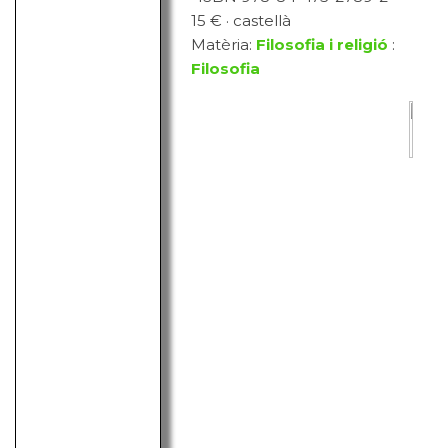
15 € · castellà
Matèria:
Filosofia i religió
:
Filosofia