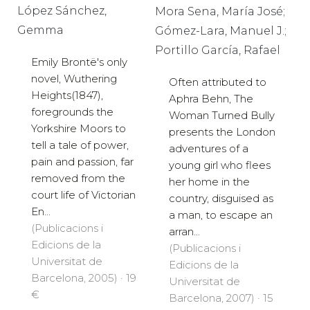
López Sánchez,
Mora Sena, María José;
Gemma
Gómez-Lara, Manuel J.;
Portillo García, Rafael
Emily Brontë's only
novel, Wuthering
Often attributed to
Heights(1847),
Aphra Behn, The
foregrounds the
Woman Turned Bully
Yorkshire Moors to
presents the London
tell a tale of power,
adventures of a
pain and passion, far
young girl who flees
removed from the
her home in the
court life of Victorian
country, disguised as
En...
a man, to escape an
(Publicacions i
arran...
Edicions de la
(Publicacions i
Universitat de
Edicions de la
Barcelona, 2005) · 19
Universitat de
€
Barcelona, 2007) · 15