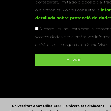
portabilitat, limitació o oposició al tr
o electrònics. Podeu consultar la
info
detallada sobre protecció de dade
Si marqueu aquesta casella, consenti
vostres dades per a enviar-vos informac
activitats que organitza la Xarxa Vives.
Universitat Abat Oliba CEU
•
Universitat d'Alacant
•