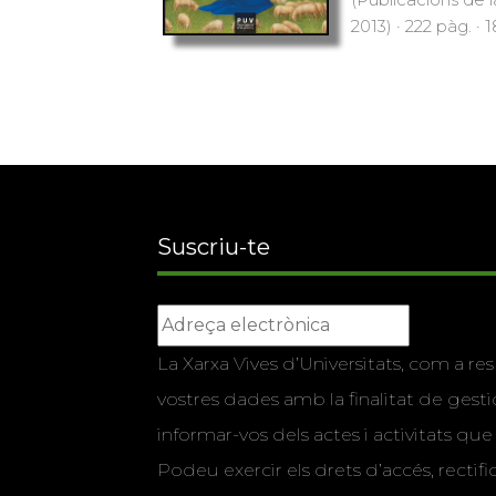
2013) · 222 pàg. · 
Suscriu-te
La Xarxa Vives d’Universitats, com a res
vostres dades amb la finalitat de gestio
informar-vos dels actes i activitats que
Podeu exercir els drets d’accés, rectifi