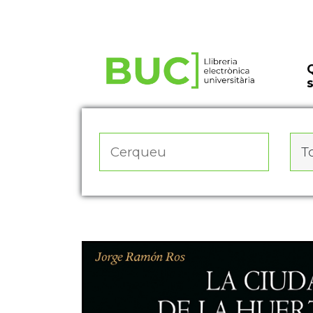
Actualitza les preferències de les cookies
To