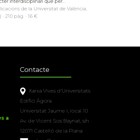
ter interdisciplinari que per...
licacions de la Universitat de València,
 · 210 pàg. · 16 €
Contacte
Xarxa Vives d'Universitats
Edifici Àgora
Universitat Jaume I, local 10
es a
Av. de Vicent Sos Baynat, s/n
12071 Castelló de la Plana