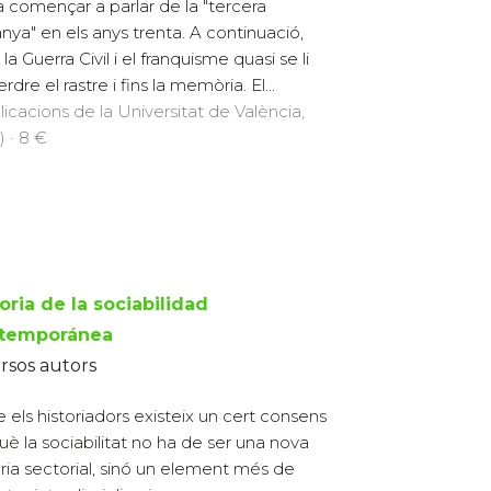
a començar a parlar de la "tercera
nya" en els anys trenta. A continuació,
a Guerra Civil i el franquisme quasi se li
rdre el rastre i fins la memòria. El...
licacions de la Universitat de València,
) · 8 €
oria de la sociabilidad
temporánea
rsos autors
e els historiadors existeix un cert consens
uè la sociabilitat no ha de ser una nova
òria sectorial, sinó un element més de