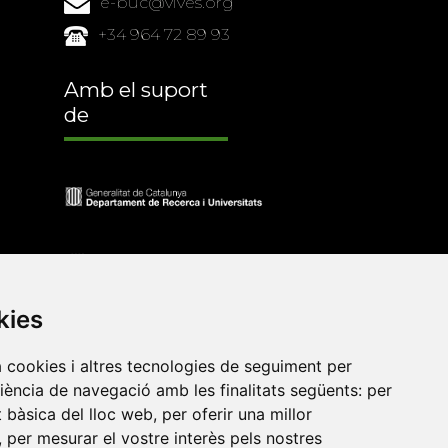
e-buc@vives.org
+34 964 72 89 93
Amb el suport
de
kies
a cookies i altres tecnologies de seguiment per
riència de navegació amb les finalitats següents:
per
at bàsica del lloc web
,
per oferir una millor
•
Universitat de Barcelona
•
Universitat CEU Cardenal
,
per mesurar el vostre interès pels nostres