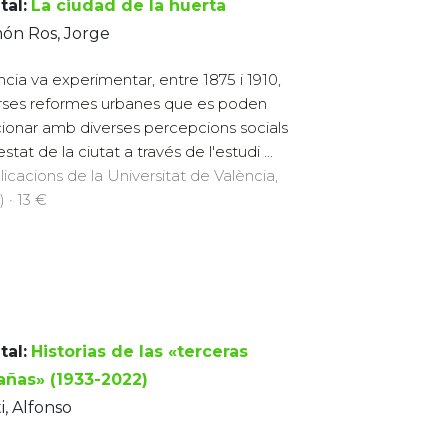
tal:
La ciudad de la huerta
ón Ros, Jorge
ncia va experimentar, entre 1875 i 1910,
rses reformes urbanes que es poden
cionar amb diverses percepcions socials
estat de la ciutat a través de l'estudi ...
licacions de la Universitat de València,
 · 13 €
tal:
Historias de las «terceras
añas» (1933-2022)
i, Alfonso