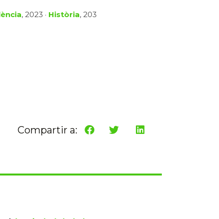
lència
, 2023 ·
Història
, 203
Compartir a: