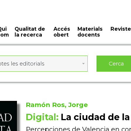
Qui
Qualitat de
Accés
Materials
Reviste
som
la recerca
obert
docents
Cerca
tes les editorials
Ramón Ros, Jorge
Digital:
La ciudad de la
Percepciones de Valencia en conf