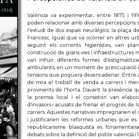
València va experimentar, entre 1875 i 19
poden relacionar amb diverses percepcions soc
l'estudi de dos espais neuràlgics: la plaça d
Francesc. Igual que va ocórrer en altres urb
seguint els corrents higienistes, van pla
construcció de grans vies i infraestructures 
van influir diferents formes d'estigmatitza
ambulants, en un moment de preocupació insti
tensions que poguera desencadenar. Entre al
de mira el treball de venda a carrers i merc
provinents de l'horta. Davant la presència qu
la premsa local i el consistori van elabo
d'invasors i acusats de frenar el progrés de la
carrers. Aquestes narratives impregnarien el re
i justificarien les reformes urbanes que e
republicanisme blasquista es fonamentari
debats sobre la definició del poble valencià i 