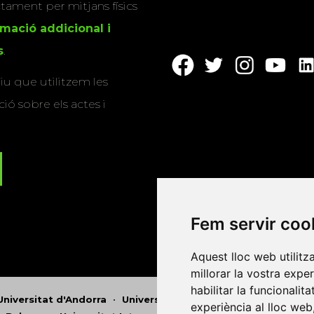
actament per mitjans físics
rmació addicional i
s
.
u que utilitzem les
ió sobre els actes i
Fem servir coo
Aquest lloc web utilitz
millorar la vostra expe
habilitar la funcionalit
Universitat d'Andorra
•
Universitat Autònoma de Barcelona
experiència al lloc web