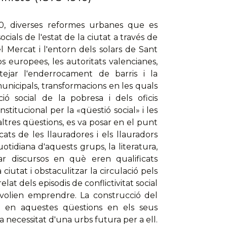
10, diverses reformes urbanes que es
ials de l'estat de la ciutat a través de
el Mercat i l'entorn dels solars de Sant
s europees, les autoritats valencianes,
ntejar l'enderrocament de barris i la
municipals, transformacions en les quals
ció social de la pobresa i dels oficis
tucional per la «qüestió social» i les
tres qüestions, es va posar en el punt
ats de les llauradores i els llauradors
otidiana d'aquests grups, la literatura,
rar discursos en què eren qualificats
 ciutat i obstaculitzar la circulació pels
lat dels episodis de conflictivitat social
s volien emprendre. La construcció del
a en aquestes qüestions en els seus
la necessitat d'una urbs futura per a ell.