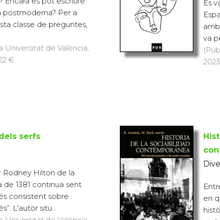
ia? Encara es pot escriure
Es v
ca postmoderna? Per a
Espa
sta classe de preguntes,
amb l
va pe
a Universitat de València,
(Pub
 22 €
2023
dels serfs
Hist
con
Dive
er Rodney Hilton de la
 de 1381 continua sent
Entr
 més consistent sobre
en q
. L'autor situ...
hist
a Universitat de València,