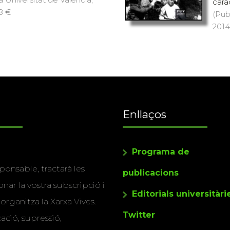
caràc
18 €
(Pub
2014)
Enllaços
Programa de
ponsable, tractarà les
publicacions
nar la vostra subscripció i
Editorials universitàri
 organitza la Xarxa Vives.
Twitter
cació, supressió,