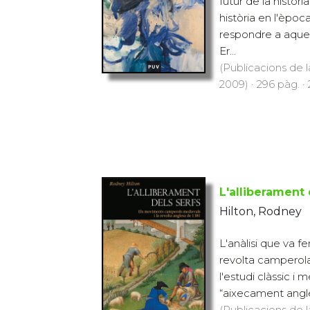
futur de la històr
història en l'èpo
respondre a aque
Er...
(Publicacions de l
2009) · 296 pàg. ·
L'alliberament 
Hilton, Rodney
L'anàlisi que va f
revolta camperola
l'estudi clàssic i
“aixecament anglès”
(Publicacions de l