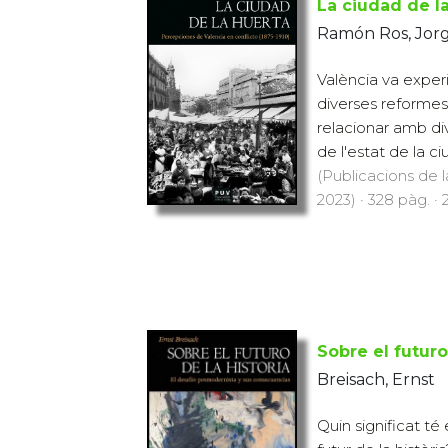
La ciudad de l
Ramón Ros, Jor
València va experi
diverses reforme
relacionar amb di
de l'estat de la ciu
(Publicacions de l
2023) · 328 pàg. · 
Sobre el futuro
Breisach, Ernst
Quin significat t