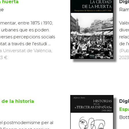
a huerta
Digi
ge
Ram
mentar, entre 1875 i 1910,
Valè
s urbanes que es poden
dive
verses percepcions socials
rela
tat a través de l'estudi ...
de l'
a Universitat de València,
(Pub
23 €
2023)
 de la historia
Digi
Esp
Bott
é el postmodernisme per al