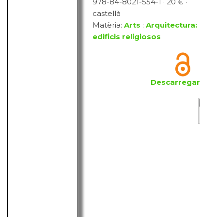
978-84-8021-554-1 · 20 € ·
castellà
Matèria:
Arts
:
Arquitectura:
edificis religiosos
Descarregar