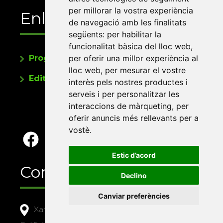
per millorar la vostra experiència
Enllaços
de navegació amb les finalitats
següents:
per habilitar la
funcionalitat bàsica del lloc web
,
per oferir una millor experiència al
Programa de publicacions
lloc web
,
per mesurar el vostre
Editorials universitàries a Twitter
interès pels nostres productes i
serveis i per personalitzar les
interaccions de màrqueting
,
per
oferir anuncis més rellevants per a
vostè
.
Estic d’acord
Contacte
Declino
Canviar preferències
Xarxa Vives d'Universitats