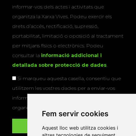
informar-vos dels actes i activitats que
organitza la Xarxa Vives. Podeu exercir els
drets d’accés, rectificació, supressió,
portabilitat, limitació o oposició al tractament
per mitjans físics o electrònics. Podeu
consultar la
informació addicional i
detallada sobre protecció de dades
.
Si marqueu aquesta casella, consentiu que
utilitzem les vostres dades per a enviar-vos
informació sobre els actes i activitats que
organitza la Xarxa Vives.
Fem servir cookies
Aquest lloc web utilitza cookies i
altres tecnologies de seguiment