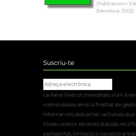
(Publicacions i Ed
Barcelona, 2002) 
Suscriu-te
La Xarxa Vives d’Universitats, com a res
vostres dades amb la finalitat de gestio
informar-vos dels actes i activitats que
Podeu exercir els drets d’accés, rectifi
portabilitat, limitació o oposició al tr