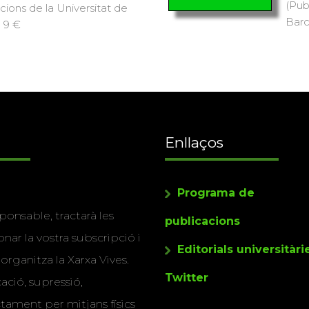
(Pub
icions de la Universitat de
Barc
· 9 €
Enllaços
Programa de
ponsable, tractarà les
publicacions
nar la vostra subscripció i
Editorials universitàri
 organitza la Xarxa Vives.
Twitter
cació, supressió,
actament per mitjans físics