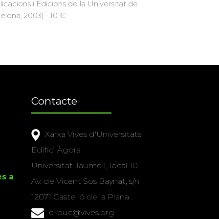
licacions i Edicions de la Universitat de
elona, 2003) · 10 €
Contacte
Xarxa Vives d'Universitats
Edifici Àgora
Universitat Jaume I, local 10
es a
Av. de Vicent Sos Baynat, s/n
12071 Castelló de la Plana
e-buc@vives.org