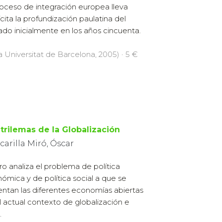
roceso de integración europea lleva
ícita la profundización paulatina del
do inicialmente en los años cincuenta.
la Universitat de Barcelona, 2005) · 5 €
 trilemas de la Globalización
arilla Miró, Óscar
ibro analiza el problema de política
ómica y de política social a que se
entan las diferentes economías abiertas
l actual contexto de globalización e
.