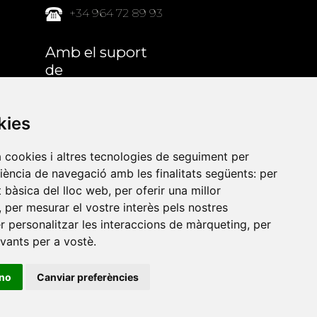
+34 964 72 89 93
Amb el suport
de
kies
a cookies i altres tecnologies de seguiment per
riència de navegació amb les finalitats següents:
per
at bàsica del lloc web
,
per oferir una millor
,
per mesurar el vostre interès pels nostres
er personalitzar les interaccions de màrqueting
,
per
evants per a vostè
.
ino
Canviar preferències
•
Universitat de Barcelona
•
Universitat CEU Cardenal
itat Jaume I
•
Universitat de Lleida
•
Universitat Miguel