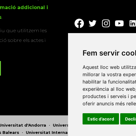
rmació addicional i
s
.
u que utilitzem les
ió sobre els actes i
Fem servir coo
Aquest lloc web utilitz
millorar la vostra expe
habilitar la funcionalit
experiència al lloc web
productes i serveis i p
oferir anuncis més rell
Estic d’acord
Decl
Universitat d'Andorra
•
Universitat Autònoma de Barcelona
es Balears
•
Universitat Internacional de Catalunya
•
Univers