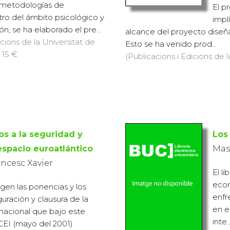
s metodologías de
El p
tro del ámbito psicológico y
impl
ón, se ha elaborado el pre...
alcance del proyecto diseña
icions de la Universitat de
Esto se ha venido prod...
 15 €
(Publicacions i Edicions de 
os a la seguridad y
Los
espacio euroatlántico
Masc
ancesc Xavier
El l
econ
ogen las ponencias y los
enfr
uración y clausura de la
en e
nacional que bajo este
inte..
 CEI (mayo del 2001)