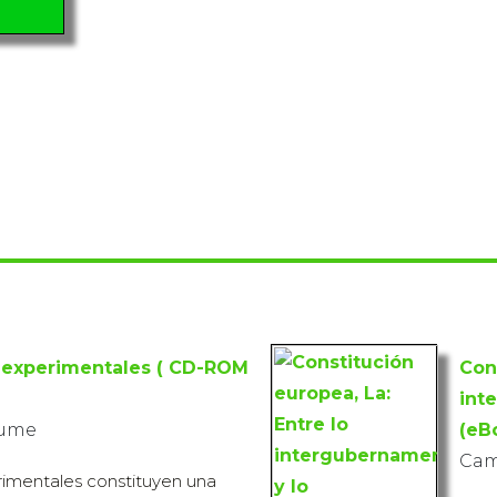
 experimentales ( CD-ROM
Con
int
aume
(eB
Cam
rimentales constituyen una