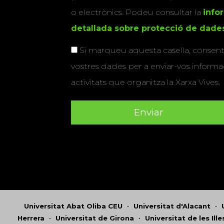
o electrònics. Podeu consultar la
info
detallada sobre protecció de dade
Si marqueu aquesta casella, consenti
vostres dades per a enviar-vos informac
activitats que organitza la Xarxa Vives.
Universitat Abat Oliba CEU
•
Universitat d'Alacant
•
Herrera
•
Universitat de Girona
•
Universitat de les Ill