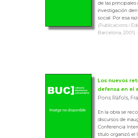
de las principale
investigación den
social. Por esa raz
(Publicacions i Ed
Barcelona, 2001) ·
Los nuevos ret
defensa en el 
Pons Ràfols, Fr
En la obra se rec
discursos de inaug
Conferencia Inter
título organizó el