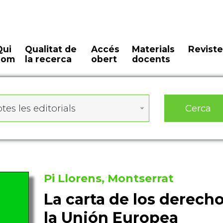
Qui
Qualitat de
Accés
Materials
Reviste
som
la recerca
obert
docents
Cerca
tes les editorials
Pi Llorens, Montserrat
La carta de los derec
la Unión Europea