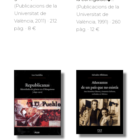
(Publicacions de la
(Publicacions de la
Universitat de
Universitat de
València, 2011) · 212
València, 1991) · 260
pàg. · 8 €
pàg. · 12 €