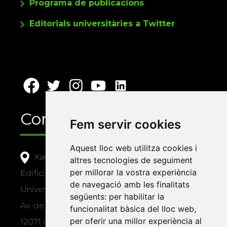
Programa de publicacions
Editorials universitàries a Twitter
Contacte
Fem servir cookies
Aquest lloc web utilitza cookies i
Xarxa Vives d'Universitats
altres tecnologies de seguiment
per millorar la vostra experiència
Edifici Àgora
de navegació amb les finalitats
Universitat Jaume I, local 10
següents:
per habilitar la
Av. de Vicent Sos Baynat, s/n
funcionalitat bàsica del lloc web
,
per oferir una millor experiència al
12071 Castelló de la Plana