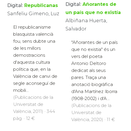
Digital:
Añorantes de
Digital:
Republicanas
un país que no existía
Sanfeliu Gimeno, Luz
Albiñana Huerta,
El republicanisme
Salvador
blasquista valencià
fou, sens dubte una
"Añorantes de un país
de les millors
que no existia" és un
demostracions
vers del poeta
d'aquesta cultura
Antonio Deltoro
política que, en la
dedicat als seus
València de canvi de
pares. Traça una
segle aconseguí de
anotació biogràfica
mobili...
d'Ana Martínez Iborra
(Publicacions de la
(1908-2002) i d'A...
Universitat de
(Publicacions de la
València, 2011) · 344
Universitat de
pàg. · 12 €
València, 2020) · 11 €