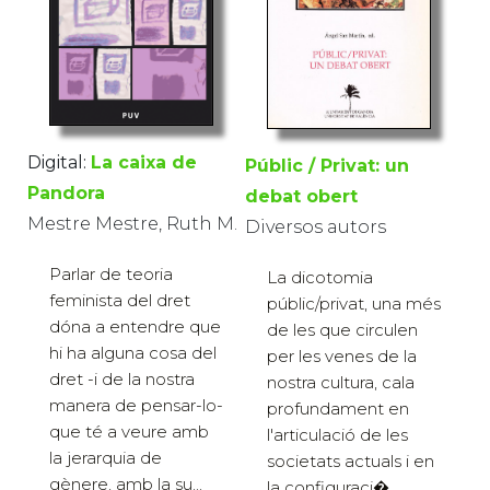
Digital:
La caixa de
Públic / Privat: un
Pandora
debat obert
Mestre Mestre, Ruth M.
Diversos autors
Parlar de teoria
La dicotomia
feminista del dret
públic/privat, una més
dóna a entendre que
de les que circulen
hi ha alguna cosa del
per les venes de la
dret -i de la nostra
nostra cultura, cala
manera de pensar-lo-
profundament en
que té a veure amb
l'articulació de les
la jerarquia de
societats actuals i en
gènere, amb la su...
la configuraci�...