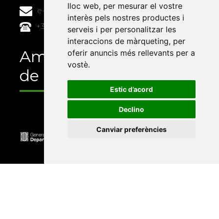
lloc web
,
per mesurar el vostre
e-buc@vives.org
interès pels nostres productes i
+34 964 72 89 93
serveis i per personalitzar les
interaccions de màrqueting
,
per
Amb el suport
oferir anuncis més rellevants per a
vostè
.
de
Estic d’acord
Declino
Canviar preferències
Universitat Abat Oliba CEU
•
Universitat d'Alacant
•