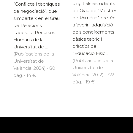
dirigit als estudiants
“Conflicte i tècniques
de Grau de "Mestres
de negociació”, que
de Primària", pretén
s’imparteix en el Grau
afavorir l'adquisició
de Relacions
dels coneixements
Laborals i Recursos
bàsics teòric i
Humans de la
pràctics de
Universitat de ...
l'Educació Físic...
(Publicacions de la
(Publicacions de la
Universitat de
Universitat de
València, 2024) · 80
València, 2012) · 322
pàg. · 14 €
pàg. · 19 €