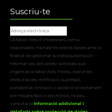
Suscriu-te
La Xarxa Vives d’Universitats, com a
responsable, tractarà les vostres dades amb la
finalitat de gestionar la vostra subscripció i
informar-vos dels actes i activitats que
organitza la Xarxa Vives. Podeu exercir els
drets d’accés, rectificació, supressió,
portabilitat, limitació o oposició al tractament
per mitjans físics o electrònics. Podeu
consultar la
informació addicional i
detallada sobre protecció de dades
.