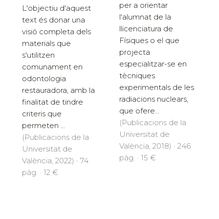
per a orientar
L'objectiu d'aquest
l'alumnat de la
text és donar una
llicenciatura de
visió completa dels
Físiques o el que
materials que
projecta
s'utilitzen
especialitzar-se en
comunament en
tècniques
odontologia
experimentals de les
restauradora, amb la
radiacions nuclears,
finalitat de tindre
que ofere...
criteris que
(Publicacions de la
permeten ...
Universitat de
(Publicacions de la
València, 2018) · 246
Universitat de
pàg. · 15 €
València, 2022) · 74
pàg. · 12 €