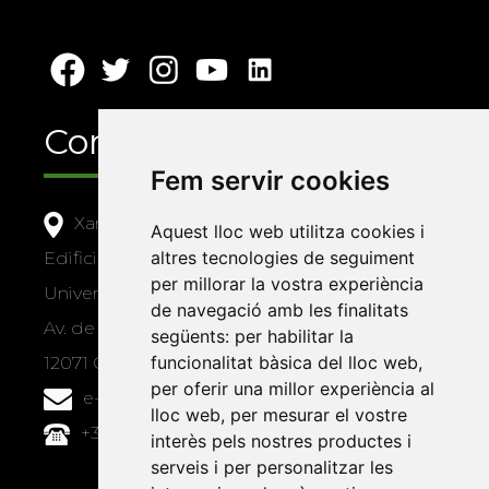
Contacte
Fem servir cookies
Xarxa Vives d'Universitats
Aquest lloc web utilitza cookies i
altres tecnologies de seguiment
Edifici Àgora
per millorar la vostra experiència
Universitat Jaume I, local 10
de navegació amb les finalitats
Av. de Vicent Sos Baynat, s/n
següents:
per habilitar la
funcionalitat bàsica del lloc web
,
12071 Castelló de la Plana
per oferir una millor experiència al
e-buc@vives.org
lloc web
,
per mesurar el vostre
+34 964 72 89 93
interès pels nostres productes i
serveis i per personalitzar les