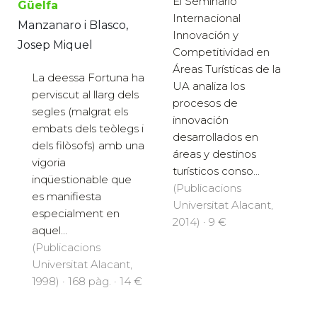
El Seminario
Güelfa
Internacional
Manzanaro i Blasco,
Innovación y
Josep Miquel
Competitividad en
Áreas Turísticas de la
La deessa Fortuna ha
UA analiza los
perviscut al llarg dels
procesos de
segles (malgrat els
innovación
embats dels teòlegs i
desarrollados en
dels filòsofs) amb una
áreas y destinos
vigoria
turísticos conso...
inqüestionable que
(Publicacions
es manifiesta
Universitat Alacant,
especialment en
2014) · 9 €
aquel...
(Publicacions
Universitat Alacant,
1998) · 168 pàg. · 14 €