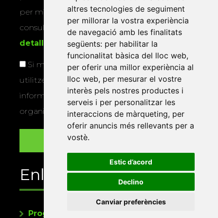
altres tecnologies de seguiment
per mitjans físics o electrònics. Podeu
per millorar la vostra experiència
consultar la
informació addicional i
de navegació amb les finalitats
detallada sobre protecció de dades
.
següents:
per habilitar la
funcionalitat bàsica del lloc web
,
Si marqueu aquesta casella, consentiu que
per oferir una millor experiència al
lloc web
,
per mesurar el vostre
utilitzem les vostres dades per a enviar-vos
interès pels nostres productes i
informació sobre els actes i activitats que
serveis i per personalitzar les
organitza la Xarxa Vives.
interaccions de màrqueting
,
per
oferir anuncis més rellevants per a
vostè
.
Estic d’acord
Enllaços
Declino
Canviar preferències
Programa de publicacions