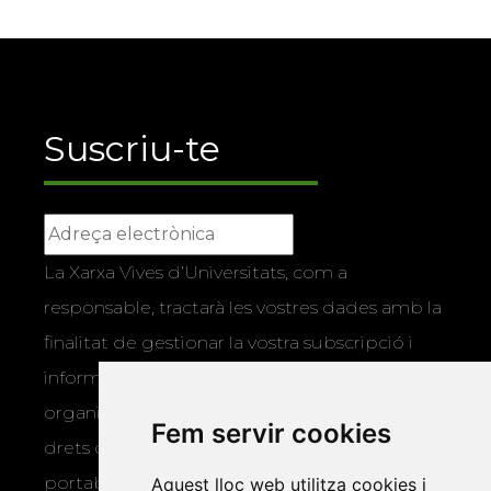
Suscriu-te
La Xarxa Vives d’Universitats, com a
responsable, tractarà les vostres dades amb la
finalitat de gestionar la vostra subscripció i
informar-vos dels actes i activitats que
organitza la Xarxa Vives. Podeu exercir els
Fem servir cookies
drets d’accés, rectificació, supressió,
portabilitat, limitació o oposició al tractament
Aquest lloc web utilitza cookies i