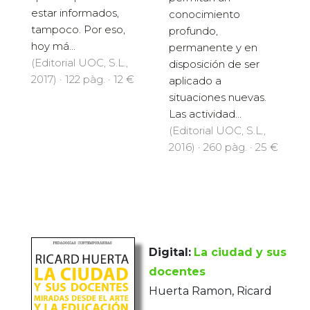
estar informados,
conocimiento
tampoco. Por eso,
profundo,
hoy má...
permanente y en
(Editorial UOC, S.L.,
disposición de ser
2017) · 122 pàg. · 12 €
aplicado a
situaciones nuevas.
Las actividad...
(Editorial UOC, S.L.,
2016) · 260 pàg. · 25 €
Digital:
La ciudad y sus
docentes
Huerta Ramon, Ricard