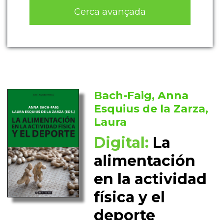
Cerca avançada
Bach-Faig, Anna
Esquius de la Zarza,
Laura
Digital:
La
alimentación
en la actividad
física y el
deporte