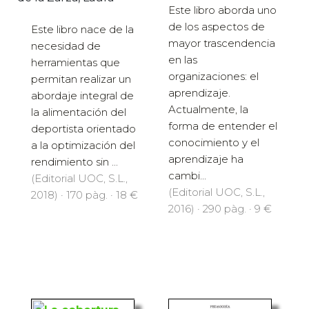
Este libro aborda uno
de los aspectos de
Este libro nace de la
mayor trascendencia
necesidad de
en las
herramientas que
organizaciones: el
permitan realizar un
aprendizaje.
abordaje integral de
Actualmente, la
la alimentación del
forma de entender el
deportista orientado
conocimiento y el
a la optimización del
aprendizaje ha
rendimiento sin ...
cambi...
(Editorial UOC, S.L.,
(Editorial UOC, S.L.,
2018) · 170 pàg. · 18 €
2016) · 290 pàg. · 9 €