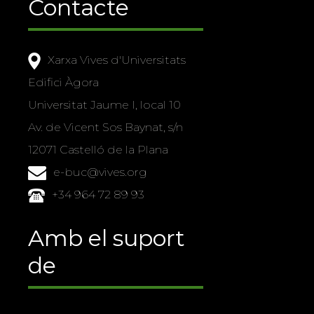
Contacte
Xarxa Vives d'Universitats
Edifici Àgora
Universitat Jaume I, local 10
Av. de Vicent Sos Baynat, s/n
12071 Castelló de la Plana
e-buc@vives.org
+34 964 72 89 93
Amb el suport
de