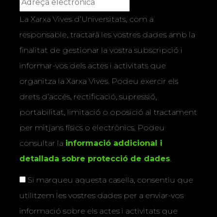
La Xarxa Vives d’Universitats, com a
responsable, tractarà les vostres dades amb la
finalitat de gestionar la vostra subscripció i
informar-vos dels actes i activitats que
organitza la Xarxa Vives. Podeu exercir els
drets d’accés, rectificació, supressió,
portabilitat, limitació o oposició al tractament
per mitjans físics o electrònics. Podeu
consultar la
informació addicional i
detallada sobre protecció de dades
.
Si marqueu aquesta casella, consentiu que
utilitzem les vostres dades per a enviar-vos
informació sobre els actes i activitats que