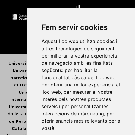
Fem servir cookies
Aquest lloc web utilitza cookies i
altres tecnologies de seguiment
per millorar la vostra experiència
de navegació amb les finalitats
Universitat Abat Oliba CEU
•
Universitat d'Alacant
•
següents:
per habilitar la
Universitat d'Andorra
•
Universitat Autònoma de
funcionalitat bàsica del lloc web
,
Barcelona
•
Universitat de Barcelona
•
Universitat
per oferir una millor experiència al
CEU Cardenal Herrera
•
Universitat de Girona
•
lloc web
,
per mesurar el vostre
Universitat de les Illes Balears
•
Universitat
interès pels nostres productes i
Internacional de Catalunya
•
Universitat Jaume I
•
serveis i per personalitzar les
Universitat de Lleida
•
Universitat Miguel Hernández
interaccions de màrqueting
,
per
d'Elx
•
Universitat Oberta de Catalunya
•
Universitat
oferir anuncis més rellevants per a
de Perpinyà Via Domitia
•
Universitat Politècnica de
vostè
.
Catalunya
•
Universitat Politècnica de València
•