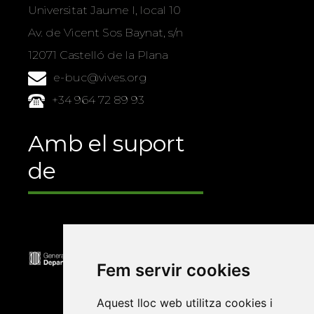
Universitat Jaume I, local 10
Av. de Vicent Sos Baynat, s/n
12071 Castelló de la Plana
e-buc@vives.org
+34 964 72 89 93
Amb el suport
de
Fem servir cookies
Aquest lloc web utilitza cookies i