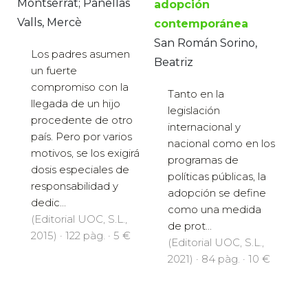
Montserrat; Pañellas
adopción
Valls, Mercè
contemporánea
San Román Sorino,
Los padres asumen
Beatriz
un fuerte
compromiso con la
Tanto en la
llegada de un hijo
legislación
procedente de otro
internacional y
país. Pero por varios
nacional como en los
motivos, se los exigirá
programas de
dosis especiales de
políticas públicas, la
responsabilidad y
adopción se define
dedic...
como una medida
(Editorial UOC, S.L.,
de prot...
2015) · 122 pàg. · 5 €
(Editorial UOC, S.L.,
2021) · 84 pàg. · 10 €