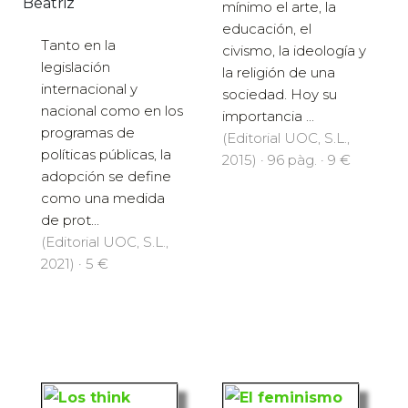
Beatriz
mínimo el arte, la
educación, el
Tanto en la
civismo, la ideología y
legislación
la religión de una
internacional y
sociedad. Hoy su
nacional como en los
importancia ...
programas de
(Editorial UOC, S.L.,
políticas públicas, la
2015) · 96 pàg. · 9 €
adopción se define
como una medida
de prot...
(Editorial UOC, S.L.,
2021) · 5 €