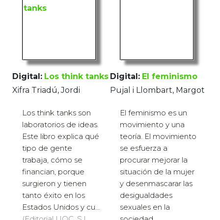
Digital:
Los think tanks
Digital:
El feminismo
Xifra Triadú, Jordi
Pujal i Llombart, Margot
Los think tanks son
El feminismo es un
laboratorios de ideas.
movimiento y una
Este libro explica qué
teoría. El movimiento
tipo de gente
se esfuerza a
trabaja, cómo se
procurar mejorar la
financian, porque
situación de la mujer
surgieron y tienen
y desenmascarar las
tanto éxito en los
desigualdades
Estados Unidos y cu...
sexuales en la
(Editorial UOC, S.L.,
sociedad. ...