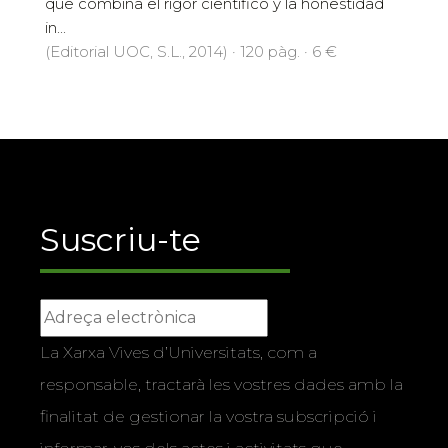
que combina el rigor científico y la honestidad
in...
(Editorial UOC, S.L., 2014) · 120 pàg. · 6 €
Suscriu-te
La Xarxa Vives d’Universitats, com a
responsable, tractarà les vostres dades amb la
finalitat de gestionar la vostra subscripció i