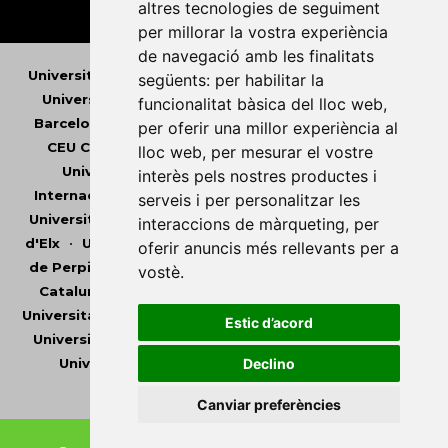
altres tecnologies de seguiment
per millorar la vostra experiència
de navegació amb les finalitats
Universitat Abat Oliba CEU
•
Universitat d'Alacant
•
següents:
per habilitar la
Universitat d'Andorra
•
Universitat Autònoma de
funcionalitat bàsica del lloc web
,
Barcelona
•
Universitat de Barcelona
•
Universitat
per oferir una millor experiència al
CEU Cardenal Herrera
•
Universitat de Girona
•
lloc web
,
per mesurar el vostre
Universitat de les Illes Balears
•
Universitat
interès pels nostres productes i
Internacional de Catalunya
•
Universitat Jaume I
•
serveis i per personalitzar les
Universitat de Lleida
•
Universitat Miguel Hernández
interaccions de màrqueting
,
per
d'Elx
•
Universitat Oberta de Catalunya
•
Universitat
oferir anuncis més rellevants per a
de Perpinyà Via Domitia
•
Universitat Politècnica de
vostè
.
Catalunya
•
Universitat Politècnica de València
•
Universitat Pompeu Fabra
•
Universitat Ramon Llull
•
Estic d’acord
Universitat Rovira i Virgili
•
Universitat de Sàsser
•
Universitat de València
•
Universitat de Vic -
Declino
Universitat Central de Catalunya
Canviar preferències