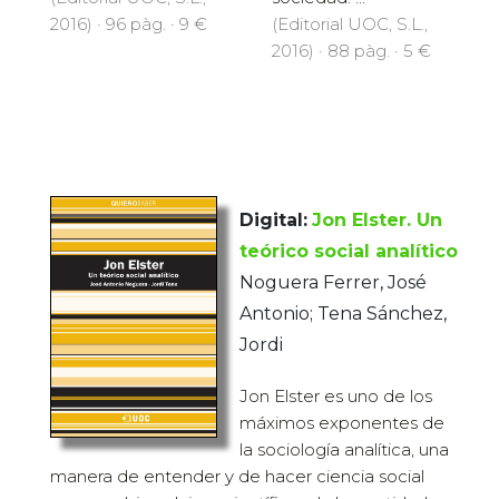
2016) · 96 pàg. · 9 €
(Editorial UOC, S.L.,
2016) · 88 pàg. · 5 €
Digital:
Jon Elster. Un
teórico social analítico
Noguera Ferrer, José
Antonio; Tena Sánchez,
Jordi
Jon Elster es uno de los
máximos exponentes de
la sociología analítica, una
manera de entender y de hacer ciencia social