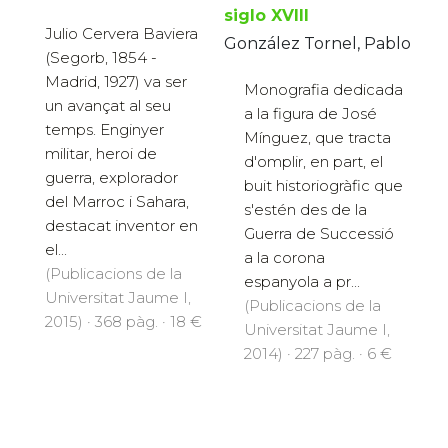
siglo XVIII
Julio Cervera Baviera
González Tornel, Pablo
(Segorb, 1854 -
Madrid, 1927) va ser
Monografia dedicada
un avançat al seu
a la figura de José
temps. Enginyer
Mínguez, que tracta
militar, heroi de
d'omplir, en part, el
guerra, explorador
buit historiogràfic que
del Marroc i Sahara,
s'estén des de la
destacat inventor en
Guerra de Successió
el...
a la corona
(Publicacions de la
espanyola a pr...
Universitat Jaume I,
(Publicacions de la
2015) · 368 pàg. · 18 €
Universitat Jaume I,
2014) · 227 pàg. · 6 €