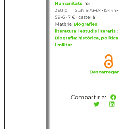
Humanitats
, 45
368 p. · · ISBN 978-84-15444-
59-6 · 7 € · castellà
Matèria:
Biografies,
literatura i estudis literaris
:
Biografia: històrica, política
i militar
Descarregar
Compartir a: