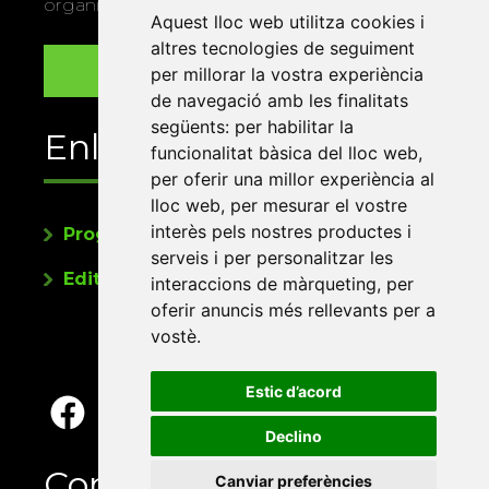
organitza la Xarxa Vives.
Aquest lloc web utilitza cookies i
altres tecnologies de seguiment
per millorar la vostra experiència
de navegació amb les finalitats
següents:
per habilitar la
Enllaços
funcionalitat bàsica del lloc web
,
per oferir una millor experiència al
lloc web
,
per mesurar el vostre
interès pels nostres productes i
Programa de publicacions
serveis i per personalitzar les
Editorials universitàries a Twitter
interaccions de màrqueting
,
per
oferir anuncis més rellevants per a
vostè
.
Estic d’acord
Declino
Contacte
Canviar preferències