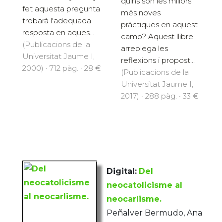
quins són les millors i
fet aquesta pregunta
més noves
trobarà l'adequada
pràctiques en aquest
resposta en aques...
camp? Aquest llibre
(Publicacions de la
arreplega les
Universitat Jaume I,
reflexions i propost...
2000) · 712 pàg. · 28 €
(Publicacions de la
Universitat Jaume I,
2017) · 288 pàg. · 33 €
Digital:
Del
neocatolicisme al
neocarlisme.
Peñalver Bermudo, Ana