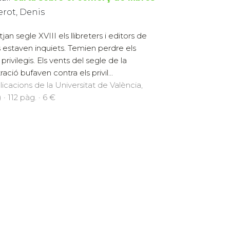
erot, Denis
jan segle XVIII els llibreters i editors de
s estaven inquiets. Temien perdre els
privilegis. Els vents del segle de la
stració bufaven contra els privil...
licacions de la Universitat de València,
 · 112 pàg. · 6 €