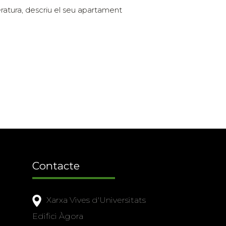
ratura, descriu el seu apartament
Contacte
Xarxa Vives d'Universitats
Edifici Àgora