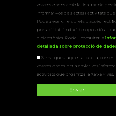
vostres dades amb la finalitat de gestio
informar-vos dels actes i activitats que
Podeu exercir els drets d’accés, rectifi
portabilitat, limitació o oposició al tr
o electrònics. Podeu consultar la
info
detallada sobre protecció de dade
Si marqueu aquesta casella, consenti
vostres dades per a enviar-vos informac
activitats que organitza la Xarxa Vives.