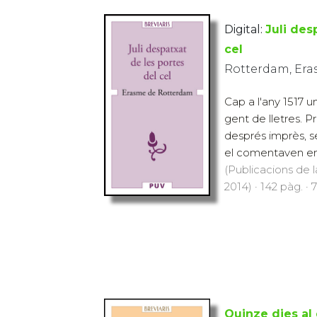
Digital:
Juli des
cel
Rotterdam, Era
Cap a l'any 1517 un
gent de lletres. 
després imprès, s
el comentaven en l
(Publicacions de l
2014) · 142 pàg. · 
Quinze dies al