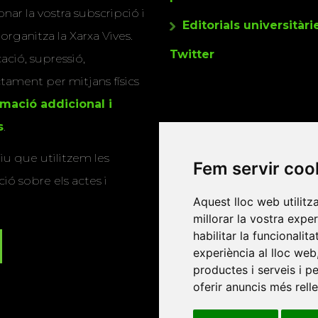
nar la vostra subscripció i
Editorials universitàri
 organitza la Xarxa Vives.
Twitter
cació, supressió,
actament per mitjans físics
rmació addicional i
s
.
u que utilitzem les
Fem servir coo
ió sobre els actes i
Aquest lloc web utilitz
millorar la vostra expe
habilitar la funcionalit
experiència al lloc web
productes i serveis i p
oferir anuncis més rell