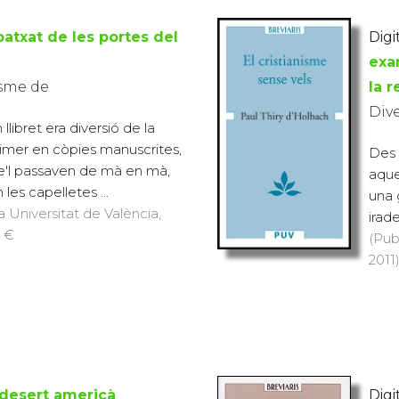
patxat de les portes del
Digit
exa
sme de
la r
Div
 llibret era diversió de la
Primer en còpies manuscrites,
Des 
e'l passaven de mà en mà,
aque
es capelletes ...
una 
a Universitat de València,
irad
7 €
(Pub
2011)
 desert americà
Digit