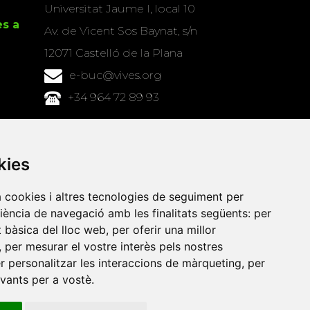
Universitat Jaume I, local 10
es a
Av. de Vicent Sos Baynat, s/n
12071 Castelló de la Plana
e-buc@vives.org
+34 964 72 89 93
Amb el suport
de
kies
a cookies i altres tecnologies de seguiment per
riència de navegació amb les finalitats següents:
per
at bàsica del lloc web
,
per oferir una millor
,
per mesurar el vostre interès pels nostres
er personalitzar les interaccions de màrqueting
,
per
evants per a vostè
.