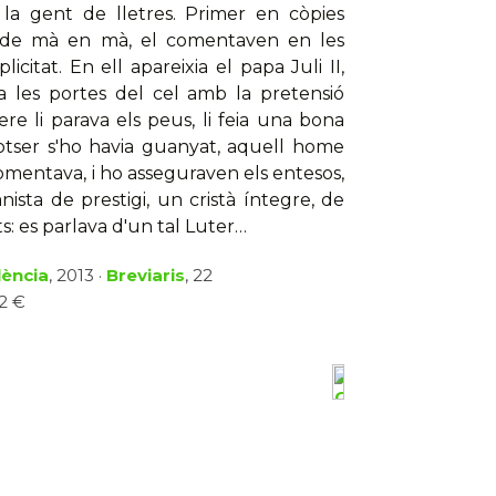
e la gent de lletres. Primer en còpies
en de mà en mà, el comentaven en les
citat. En ell apareixia el papa Juli II,
 les portes del cel amb la pretensió
ere li parava els peus, li feia una bona
otser s'ho havia guanyat, aquell home
 comentava, i ho asseguraven els entesos,
ista de prestigi, un cristà íntegre, de
ts: es parlava d'un tal Luter…
lència
, 2013 ·
Breviaris
, 22
12 €