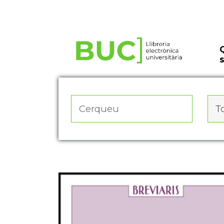
Actualitza les preferències de les cookies
To