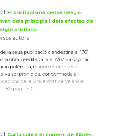
al:
El cristianisme sense vels, o
men dels principis i dels efectes de
eligió cristiana
ersos autors
de la seua publicació clandestina el 1761
sta obra, reeditada ja el 1767, va originar
gran polèmica, respostes erudites o
es, va ser prohibida, condemnada a ...
licacions de la Universitat de València,
 · 180 pàg. · 6 €
al:
Carta sobre el comerç de llibres