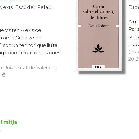
Alexis; Escuder Palau,
Did
A mit
Parí
ue visiten Alexis de
seus 
seu amic Gustave de
il·lu
ón un territori que lluita
(Pub
i propi enfront de les dues
2012)
a Universitat de València,
0 €
i mitja
h