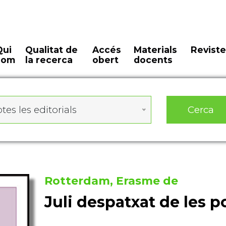
Qui
Qualitat de
Accés
Materials
Reviste
som
la recerca
obert
docents
Cerca
tes les editorials
Rotterdam, Erasme de
Juli despatxat de les po