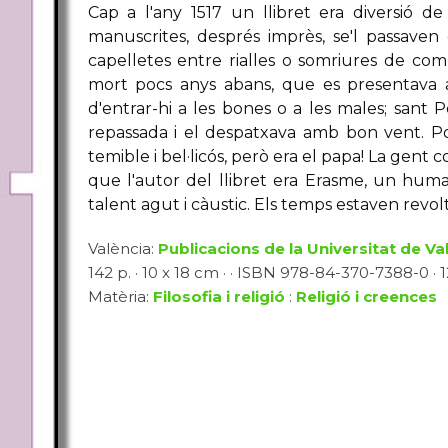
Cap a l'any 1517 un llibret era diversió d
manuscrites, després imprès, se'l passav
capelletes entre rialles o somriures de compli
mort pocs anys abans, que es presentava a
d'entrar-hi a les bones o a les males; sant P
repassada i el despatxava amb bon vent. P
temible i bel·licós, però era el papa! La gent
que l'autor del llibret era Erasme, un human
talent agut i càustic. Els temps estaven revol
València:
Publicacions de la Universitat de Va
142 p. · 10 x 18 cm · · ISBN 978-84-370-7388-0 · 
Matèria:
Filosofia i religió
:
Religió i creences