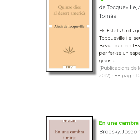
de Tocqueville, 
Tomàs
Els Estats Units q
Tocqueville i el 
Beaumont en 1831 s
per fer-se un espa
grans p...
(Publicacions de l
2017) · 88 pàg. · 1
En una cambra 
Brodsky, Josep