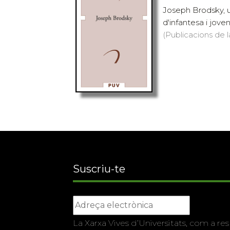
Joseph Brodsky, u
d'infantesa i jov
(Publicacions de la
Suscriu-te
La Xarxa Vives d’Universitats, com a res