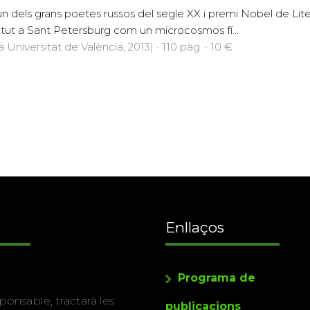
n dels grans poetes russos del segle XX i premi Nobel de Lite
entut a Sant Petersburg com un microcosmos fí...
 Universitat de València, 2013) · 110 pàg. · 10 €
Enllaços
Programa de
ponsable, tractarà les
publicacions