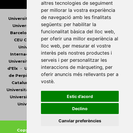
altres tecnologies de seguiment
per millorar la vostra experiència
de navegació amb les finalitats
Universitat Abat Oliba CEU
•
Universitat d'Alacant
•
següents:
per habilitar la
Universitat d'Andorra
•
Universitat Autònoma de
funcionalitat bàsica del lloc web
,
Barcelona
•
Universitat de Barcelona
•
Universitat
per oferir una millor experiència al
CEU Cardenal Herrera
•
Universitat de Girona
•
lloc web
,
per mesurar el vostre
Universitat de les Illes Balears
•
Universitat
interès pels nostres productes i
Internacional de Catalunya
•
Universitat Jaume I
•
serveis i per personalitzar les
Universitat de Lleida
•
Universitat Miguel Hernández
interaccions de màrqueting
,
per
d'Elx
•
Universitat Oberta de Catalunya
•
Universitat
oferir anuncis més rellevants per a
de Perpinyà Via Domitia
•
Universitat Politècnica de
vostè
.
Catalunya
•
Universitat Politècnica de València
•
Universitat Pompeu Fabra
•
Universitat Ramon Llull
•
Estic d’acord
Universitat Rovira i Virgili
•
Universitat de Sàsser
•
Universitat de València
•
Universitat de Vic -
Declino
Universitat Central de Catalunya
Canviar preferències
Copyright © 2026
-
Xarxa Vives d'Universitats