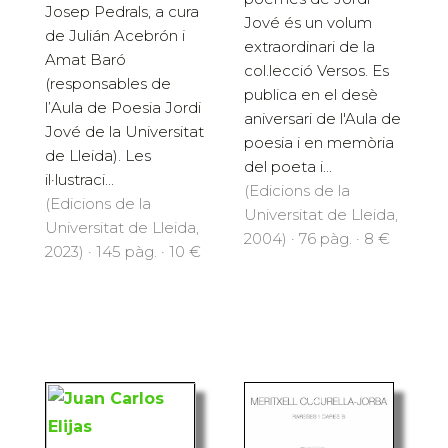
Josep Pedrals, a cura
Jové és un volum
de Julián Acebrón i
extraordinari de la
Amat Baró
col.lecció Versos. Es
(responsables de
publica en el desè
l’Aula de Poesia Jordi
aniversari de l'Aula de
Jové de la Universitat
poesia i en memòria
de Lleida). Les
del poeta i...
il·lustraci...
(Edicions de la
(Edicions de la
Universitat de Lleida,
Universitat de Lleida,
2004) · 76 pàg. · 8 €
2023) · 145 pàg. · 10 €