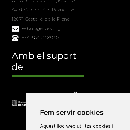
Universitat Jaume I, local 10
Av. de Vicent Sos Baynat, s/n
12071 Castelló de la Plana
e-buc@vives.org
+34 964 72 89 93
Amb el suport
de
Fem servir cookies
Aquest lloc web utilitza cookies i