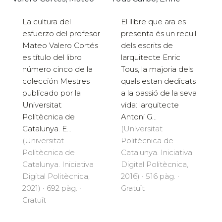
La cultura del
El llibre que ara es
esfuerzo del profesor
presenta és un recull
Mateo Valero Cortés
dels escrits de
es título del libro
larquitecte Enric
número cinco de la
Tous, la majoria dels
colección Mestres
quals estan dedicats
publicado por la
a la passió de la seva
Universitat
vida: larquitecte
Politècnica de
Antoni G...
Catalunya. E...
(Universitat
(Universitat
Politècnica de
Politècnica de
Catalunya. Iniciativa
Catalunya. Iniciativa
Digital Politècnica,
Digital Politècnica,
2016) · 516 pàg. ·
2021) · 692 pàg. ·
Gratuït
Gratuït