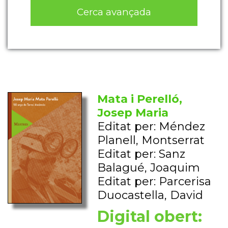
Cerca avançada
Mata i Perelló,
Josep Maria
Editat per: Méndez
Planell, Montserrat
Editat per: Sanz
Balagué, Joaquim
Editat per: Parcerisa
Duocastella, David
Digital obert: