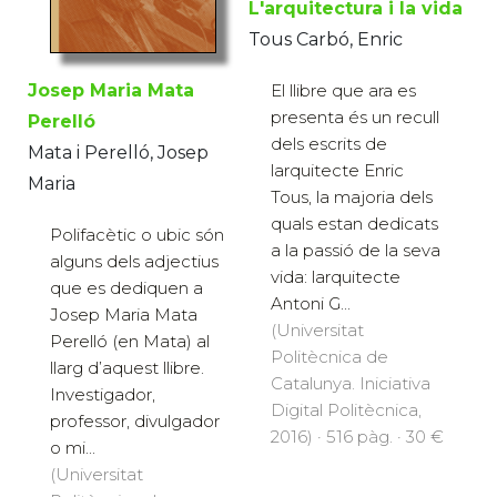
L'arquitectura i la vida
Tous Carbó, Enric
Josep Maria Mata
El llibre que ara es
presenta és un recull
Perelló
dels escrits de
Mata i Perelló, Josep
larquitecte Enric
Maria
Tous, la majoria dels
quals estan dedicats
Polifacètic o ubic són
a la passió de la seva
alguns dels adjectius
vida: larquitecte
que es dediquen a
Antoni G...
Josep Maria Mata
(Universitat
Perelló (en Mata) al
Politècnica de
llarg d’aquest llibre.
Catalunya. Iniciativa
Investigador,
Digital Politècnica,
professor, divulgador
2016) · 516 pàg. · 30 €
o mi...
(Universitat