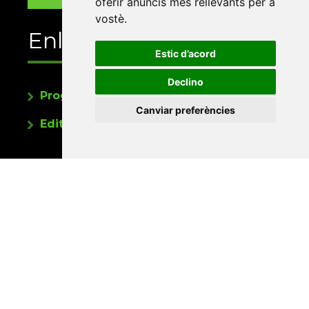
oferir anuncis més rellevants per a
vostè
.
Enllaços
Estic d’acord
Declino
Programa de publicacions
Canviar preferències
Editorials universitàries a Twitter
Contacte
Xarxa Vives d'Universitats