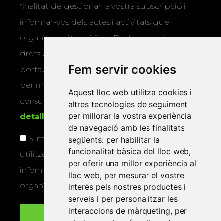
finalitat de gestionar la vostra subscripció i
informar-vos dels actes i activitats que
organitza la Xarxa Vives. Podeu exercir els
drets d’accés, rectificació, supressió,
Fem servir cookies
portabilitat, limitació o oposició al tractament
per mitjans físics o electrònics. Podeu
Aquest lloc web utilitza cookies i
consultar la
informació addicional i
altres tecnologies de seguiment
per millorar la vostra experiència
detallada sobre protecció de dades
.
de navegació amb les finalitats
Si marqueu aquesta casella, consentiu que
següents:
per habilitar la
funcionalitat bàsica del lloc web
,
utilitzem les vostres dades per a enviar-vos
per oferir una millor experiència al
informació sobre els actes i activitats que
lloc web
,
per mesurar el vostre
organitza la Xarxa Vives.
interès pels nostres productes i
serveis i per personalitzar les
interaccions de màrqueting
,
per