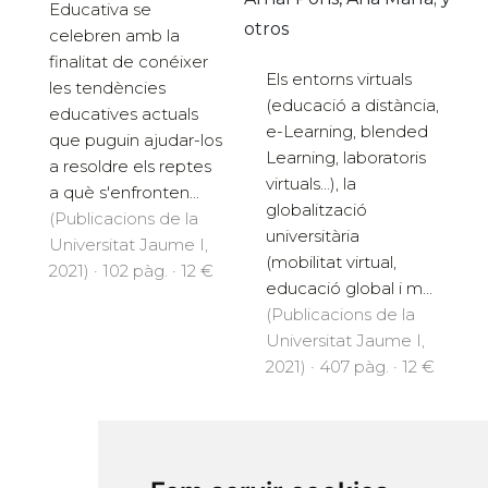
Educativa se
otros
celebren amb la
finalitat de conéixer
Els entorns virtuals
les tendències
(educació a distància,
educatives actuals
e-Learning, blended
que puguin ajudar-los
Learning, laboratoris
a resoldre els reptes
virtuals...), la
a què s'enfronten...
globalització
(Publicacions de la
universitària
Universitat Jaume I,
(mobilitat virtual,
2021) · 102 pàg. · 12 €
educació global i m...
(Publicacions de la
Universitat Jaume I,
2021) · 407 pàg. · 12 €