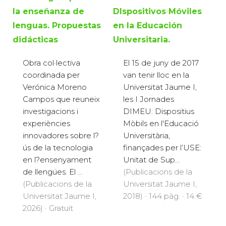
la enseñanza de
DIspositivos Móviles
lenguas. Propuestas
en la Educación
didácticas
Universitaria.
Obra col·lectiva
El 15 de juny de 2017
coordinada per
van tenir lloc en la
Verónica Moreno
Universitat Jaume I,
Campos que reuneix
les I Jornades
investigacions i
DIMEU: Dispositius
experiències
Mòbils en l'Educació
innovadores sobre l?
Universitària,
ús de la tecnologia
finançades per l’USE:
en l?ensenyament
Unitat de Sup...
de llengües. El ...
(Publicacions de la
(Publicacions de la
Universitat Jaume I,
Universitat Jaume I,
2018) · 144 pàg. · 14 €
2026) · Gratuït