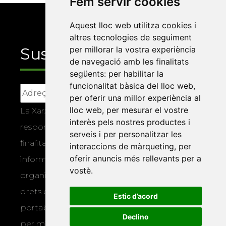
Fem servir cookies
Aquest lloc web utilitza cookies i
altres tecnologies de seguiment
Suscriu-te
per millorar la vostra experiència
de navegació amb les finalitats
següents:
per habilitar la
funcionalitat bàsica del lloc web
,
per oferir una millor experiència al
lloc web
,
per mesurar el vostre
La Xarxa Vives d’Universitats, com a
interès pels nostres productes i
responsable, tractarà les vostres dades amb la
serveis i per personalitzar les
finalitat de gestionar la vostra subscripció i
interaccions de màrqueting
,
per
oferir anuncis més rellevants per a
informar-vos dels actes i activitats que
vostè
.
organitza la Xarxa Vives. Podeu exercir els
drets d’accés, rectificació, supressió,
Estic d’acord
portabilitat, limitació o oposició al tractament
Declino
per mitjans físics o electrònics. Podeu