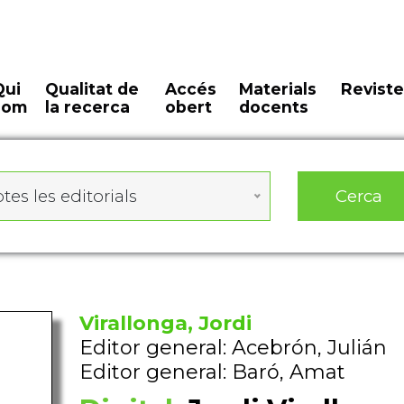
Qui
Qualitat de
Accés
Materials
Reviste
som
la recerca
obert
docents
Cerca
tes les editorials
Virallonga, Jordi
Editor general: Acebrón, Julián
Editor general: Baró, Amat