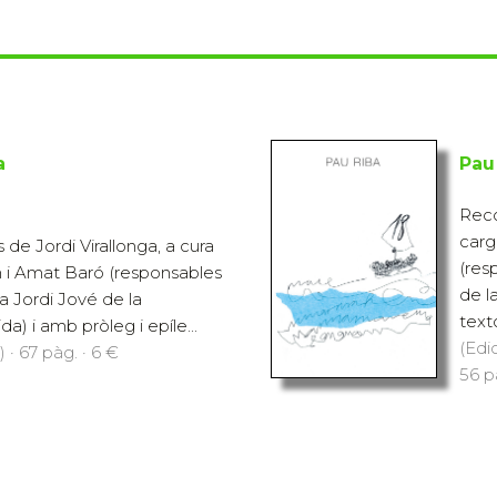
a
Pau
Reco
carg
de Jordi Virallonga, a cura
(res
 i Amat Baró (responsables
de l
a Jordi Jové de la
texto
da) i amb pròleg i epíle...
(Edi
 · 67 pàg. · 6 €
56 p