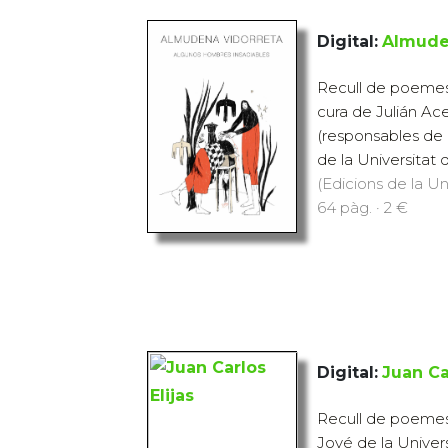
Digital:
Almude
Recull de poemes
cura de Julián Ac
(responsables de 
de la Universitat de
(Edicions de la Uni
64 pàg. · 2 €
Digital:
Juan Ca
Recull de poemes 
Jové de la Universi