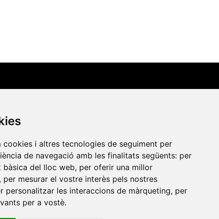
Contacte
kies
Xarxa Vives d'Universitats
a cookies i altres tecnologies de seguiment per
Edifici Àgora
riència de navegació amb les finalitats següents:
per
Universitat Jaume I, local 10
at bàsica del lloc web
,
per oferir una millor
es a
Av. de Vicent Sos Baynat, s/n
,
per mesurar el vostre interès pels nostres
er personalitzar les interaccions de màrqueting
,
per
12071 Castelló de la Plana
evants per a vostè
.
e-buc@vives.org