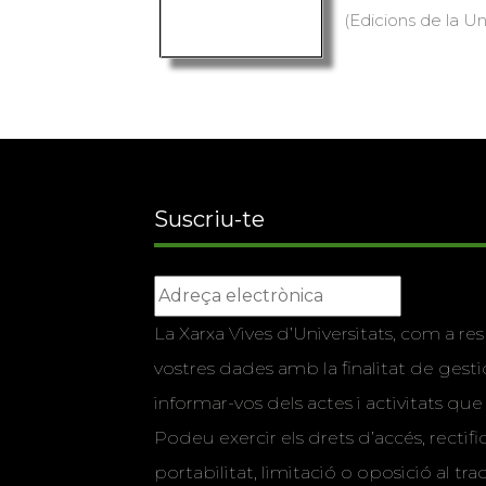
(Edicions de la Uni
Suscriu-te
La Xarxa Vives d’Universitats, com a res
vostres dades amb la finalitat de gestio
informar-vos dels actes i activitats que
Podeu exercir els drets d’accés, rectifi
portabilitat, limitació o oposició al tr