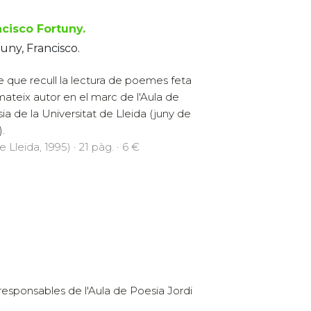
ncisco Fortuny.
uny, Francisco.
re que recull la lectura de poemes feta
mateix autor en el marc de l'Aula de
ia de la Universitat de Lleida (juny de
).
 Lleida, 1995) · 21 pàg. · 6 €
responsables de l'Aula de Poesia Jordi