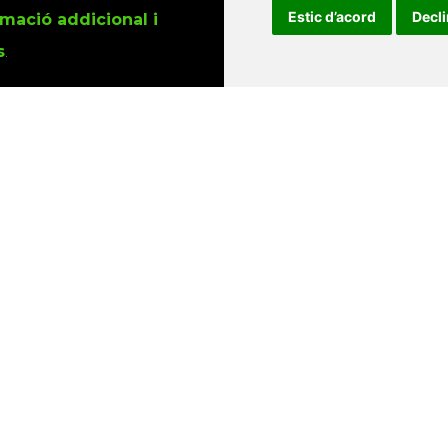
Estic d’acord
Decl
rmació addicional i
s
.
u que utilitzem les
ió sobre els actes i
Universitat d'Andorra
•
Universitat Autònoma de Barcelona
es Balears
•
Universitat Internacional de Catalunya
•
Univers