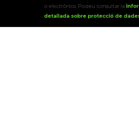
o electrònics. Podeu consultar la
info
detallada sobre protecció de dade
Si marqueu aquesta casella, consenti
vostres dades per a enviar-vos informac
activitats que organitza la Xarxa Vives.
Universitat Abat Oliba CEU
•
Universitat d'Alacant
•
Herrera
•
Universitat de Girona
•
Universitat de les Ill