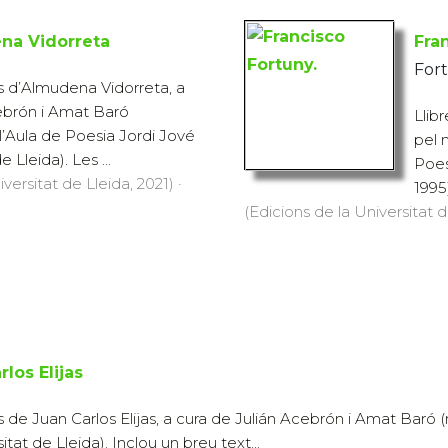
na Vidorreta
Fra
Fort
 d’Almudena Vidorreta, a
ebrón i Amat Baró
Llib
l’Aula de Poesia Jordi Jové
pel 
 Lleida). Les ...
Poes
versitat de Lleida, 2021) ·
1995
(Edicions de la Universitat de
rlos Elijas
de Juan Carlos Elijas, a cura de Julián Acebrón i Amat Baró (
tat de Lleida). Inclou un breu text...