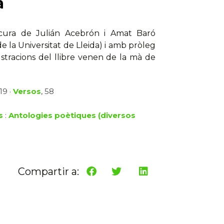
a
 cura de Julián Acebrón i Amat Baró
e la Universitat de Lleida) i amb pròleg
lustracions del llibre venen de la mà de
19 ·
Versos
, 58
s
:
Antologies poètiques (diversos
Compartir a: