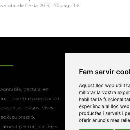
versitat de Lleida, 2019) · 70 pàg. · 1 €
Enllaços
Fem servir coo
Programa de
Aquest lloc web utilitz
ponsable, tractarà les
publicacions
millorar la vostra expe
nar la vostra subscripció i
habilitar la funcionalit
Editorials universitàri
experiència al lloc web
 organitza la Xarxa Vives.
productes i serveis i p
Twitter
cació, supressió,
oferir anuncis més rell
actament per mitjans físics