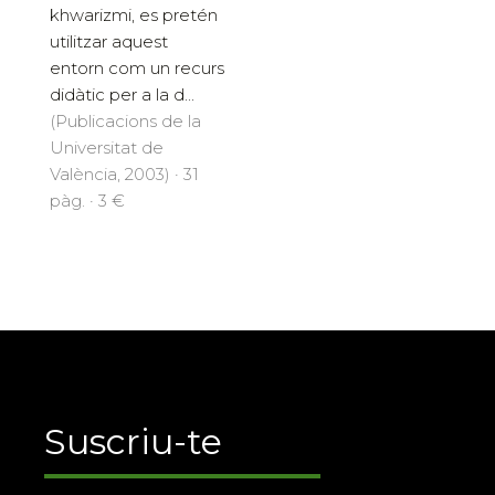
khwarizmi, es pretén
utilitzar aquest
entorn com un recurs
didàtic per a la d...
(Publicacions de la
Universitat de
València, 2003) · 31
pàg. · 3 €
Suscriu-te