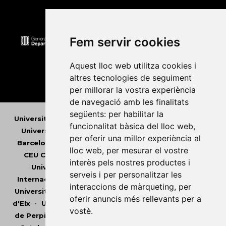
Fem servir cookies
Aquest lloc web utilitza cookies i
altres tecnologies de seguiment
per millorar la vostra experiència
de navegació amb les finalitats
següents:
per habilitar la
Universitat Abat Oliba CEU
•
Universitat d'Alacant
•
funcionalitat bàsica del lloc web
,
Universitat d'Andorra
•
Universitat Autònoma de
per oferir una millor experiència al
Barcelona
•
Universitat de Barcelona
•
Universitat
lloc web
,
per mesurar el vostre
CEU Cardenal Herrera
•
Universitat de Girona
•
interès pels nostres productes i
Universitat de les Illes Balears
•
Universitat
serveis i per personalitzar les
Internacional de Catalunya
•
Universitat Jaume I
•
interaccions de màrqueting
,
per
Universitat de Lleida
•
Universitat Miguel Hernández
oferir anuncis més rellevants per a
d'Elx
•
Universitat Oberta de Catalunya
•
Universitat
vostè
.
de Perpinyà Via Domitia
•
Universitat Politècnica de