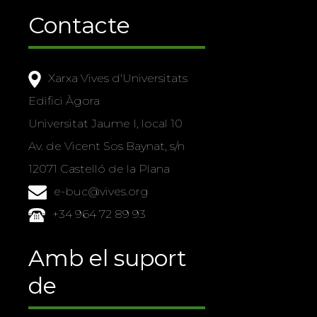
Contacte
Xarxa Vives d'Universitats
Edifici Àgora
Universitat Jaume I, local 10
Av. de Vicent Sos Baynat, s/n
12071 Castelló de la Plana
e-buc@vives.org
+34 964 72 89 93
Amb el suport
de