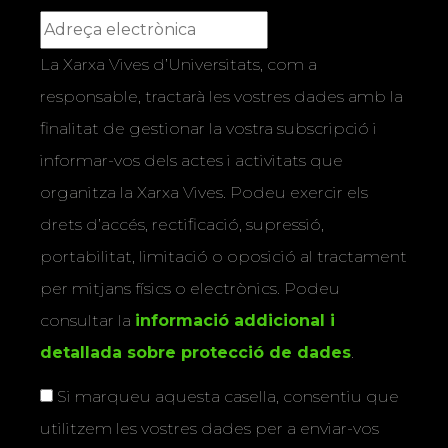
La Xarxa Vives d’Universitats, com a
responsable, tractarà les vostres dades amb la
finalitat de gestionar la vostra subscripció i
informar-vos dels actes i activitats que
organitza la Xarxa Vives. Podeu exercir els
drets d’accés, rectificació, supressió,
portabilitat, limitació o oposició al tractament
per mitjans físics o electrònics. Podeu
consultar la
informació addicional i
detallada sobre protecció de dades
.
Si marqueu aquesta casella, consentiu que
utilitzem les vostres dades per a enviar-vos