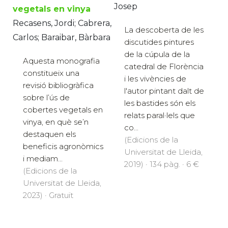
Josep
vegetals en vinya
Recasens, Jordi; Cabrera,
La descoberta de les
Carlos; Baraibar, Bàrbara
discutides pintures
de la cúpula de la
Aquesta monografia
catedral de Florència
constitueix una
i les vivències de
revisió bibliogràfica
l'autor pintant dalt de
sobre l’ús de
les bastides són els
cobertes vegetals en
relats paral·lels que
vinya, en què se’n
co...
destaquen els
(Edicions de la
beneficis agronòmics
Universitat de Lleida,
i mediam...
2019) · 134 pàg. · 6 €
(Edicions de la
Universitat de Lleida,
2023) · Gratuït