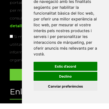
de navegació amb les finalitats
portabilitat, limitació o oposició al tractament
següents:
per habilitar la
per mitjans físics o electrònics. Podeu
funcionalitat bàsica del lloc web
,
consultar la
informació addicional i
per oferir una millor experiència al
lloc web
,
per mesurar el vostre
detallada sobre protecció de dades
.
interès pels nostres productes i
serveis i per personalitzar les
Si marqueu aquesta casella, consentiu que
interaccions de màrqueting
,
per
utilitzem les vostres dades per a enviar-vos
oferir anuncis més rellevants per a
informació sobre els actes i activitats que
vostè
.
organitza la Xarxa Vives.
Estic d’acord
Declino
Canviar preferències
Enllaços