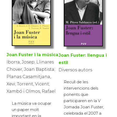
Joan Fuster i la música
Joan Fuster: llengua i
Iborra, Josep; Llinares
estil
Chover, Joan Baptista;
Diversos autors
Planas Casamitjana,
Recull de les
Xevi; Torrent, Vicent;
intervencions dels
Xambó i Olmos, Rafael
ponents que
participaren en la V
La música va ocupar
Jornada Joan Fuster,
un paper molt
celebrada el 2007 a
important en la