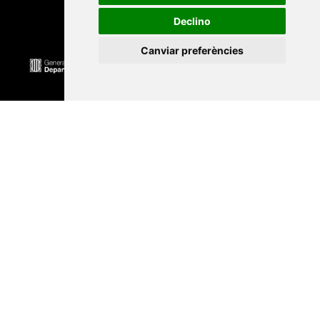
Declino
Canviar preferències
Universitat Abat Oliba CEU
•
Universitat d'Alacant
•
Universitat d'Andorra
•
Universitat Autònoma de
Barcelona
•
Universitat de Barcelona
•
Universitat
CEU Cardenal Herrera
•
Universitat de Girona
•
Universitat de les Illes Balears
•
Universitat
Internacional de Catalunya
•
Universitat Jaume I
•
Universitat de Lleida
•
Universitat Miguel Hernández
d'Elx
•
Universitat Oberta de Catalunya
•
Universitat
de Perpinyà Via Domitia
•
Universitat Politècnica de