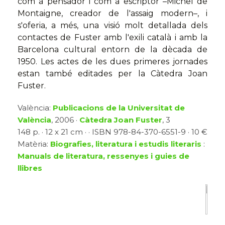
com a pensador i com a escriptor –Michel de
Montaigne, creador de l'assaig modern–, i
s'oferia, a més, una visió molt detallada dels
contactes de Fuster amb l'exili català i amb la
Barcelona cultural entorn de la dècada de
1950. Les actes de les dues primeres jornades
estan també editades per la Càtedra Joan
Fuster.
València:
Publicacions de la Universitat de
València
, 2006 ·
Càtedra Joan Fuster
, 3
148 p. · 12 x 21 cm · · ISBN 978-84-370-6551-9 · 10 €
Matèria:
Biografies, literatura i estudis literaris
:
Manuals de literatura, ressenyes i guies de
llibres