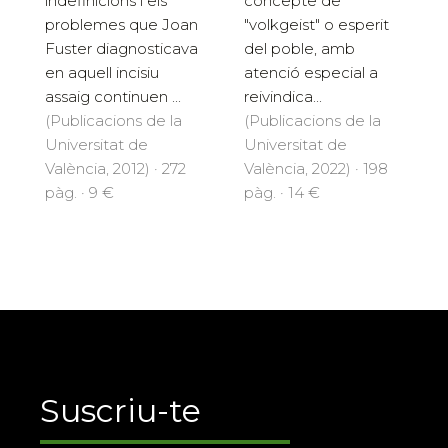
indefinicions i els
concepte de
problemes que Joan
"volkgeist" o esperit
Fuster diagnosticava
del poble, amb
en aquell incisiu
atenció especial a
assaig continuen ...
reivindica...
(Publicacions de la
(Publicacions de la
Universitat de
Universitat de
València, 2012) · 272
València, 2022) · 198
pàg. · 9 €
pàg. · 14 €
Suscriu-te