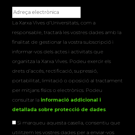
La Xarxa Vives d’Universitats, com a
responsable, tractarà les vostres dades amb la
finalitat de gestionar la vostra subscripció i
informar-vos dels actes i activitats que
organitza la Xarxa Vives. Podeu exercir els
drets d’accés, rectificació, supressió,
portabilitat, limitació o oposició al tractament
per mitjans físics o electrònics. Podeu
consultar la
informació addicional i
detallada sobre protecció de dades
.
Si marqueu aquesta casella, consentiu que
utilitzem les vostres dades per a enviar-vos