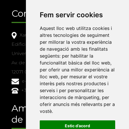
Contacte
Fem servir cookies
Aquest lloc web utilitza cookies i
Xarxa Vives d'Universitats
altres tecnologies de seguiment
per millorar la vostra experiència
Edifici Àgora
de navegació amb les finalitats
Universitat Jaume I, local 10
següents:
per habilitar la
Av. de Vicent Sos Baynat, s/n
funcionalitat bàsica del lloc web
,
per oferir una millor experiència al
12071 Castelló de la Plana
lloc web
,
per mesurar el vostre
e-buc@vives.org
interès pels nostres productes i
+34 964 72 89 93
serveis i per personalitzar les
interaccions de màrqueting
,
per
oferir anuncis més rellevants per a
Amb el suport
vostè
.
de
Estic d’acord