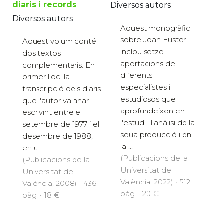
diaris i records
Diversos autors
Diversos autors
Aquest monogràfic
sobre Joan Fuster
Aquest volum conté
inclou setze
dos textos
aportacions de
complementaris. En
diferents
primer lloc, la
especialistes i
transcripció dels diaris
estudiosos que
que l'autor va anar
aprofundeixen en
escrivint entre el
l'estudi i l'anàlisi de la
setembre de 1977 i el
seua producció i en
desembre de 1988,
la ...
en u...
(Publicacions de la
(Publicacions de la
Universitat de
Universitat de
València, 2022) · 512
València, 2008) · 436
pàg. · 20 €
pàg. · 18 €