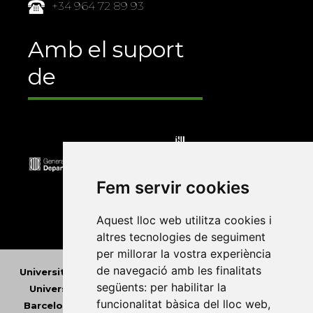
+34 964 72 89 93
Amb el suport
de
Fem servir cookies
Aquest lloc web utilitza cookies i
altres tecnologies de seguiment
per millorar la vostra experiència
de navegació amb les finalitats
Universitat Abat Oliba CEU
•
Universitat d'Alacant
•
següents:
per habilitar la
Universitat d'Andorra
•
Universitat Autònoma de
funcionalitat bàsica del lloc web
,
Barcelona
•
Universitat de Barcelona
•
Universitat