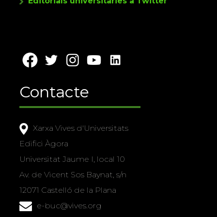
Editorials universitàries a Twitter
Contacte
Xarxa Vives d'Universitats
Edifici Àgora
Universitat Jaume I, local 10
Av. de Vicent Sos Baynat, s/n
12071 Castelló de la Plana
e-buc@vives.org