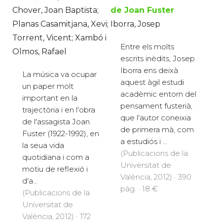
Chover, Joan Baptista;
de Joan Fuster
Planas Casamitjana, Xevi;
Iborra, Josep
Torrent, Vicent; Xambó i
Entre els molts
Olmos, Rafael
escrits inèdits, Josep
Iborra ens deixà
La música va ocupar
aquest àgil estudi
un paper molt
acadèmic entorn del
important en la
pensament fusterià,
trajectòria i en l'obra
que l'autor coneixia
de l'assagista Joan
de primera mà, com
Fuster (1922-1992), en
a estudiós i ...
la seua vida
(Publicacions de la
quotidiana i com a
Universitat de
motiu de reflexió i
València, 2012) · 390
d'a...
pàg. · 18 €
(Publicacions de la
Universitat de
València, 2012) · 172