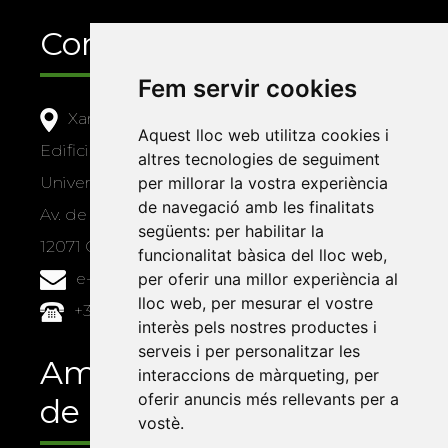
Contacte
Fem servir cookies
Xarxa Vives d'Universitats
Aquest lloc web utilitza cookies i
Edifici Àgora
altres tecnologies de seguiment
per millorar la vostra experiència
Universitat Jaume I, local 10
de navegació amb les finalitats
Av. de Vicent Sos Baynat, s/n
següents:
per habilitar la
12071 Castelló de la Plana
funcionalitat bàsica del lloc web
,
per oferir una millor experiència al
e-buc@vives.org
lloc web
,
per mesurar el vostre
+34 964 72 89 93
interès pels nostres productes i
serveis i per personalitzar les
Amb el suport
interaccions de màrqueting
,
per
oferir anuncis més rellevants per a
de
vostè
.