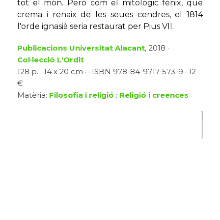
tot el món. Però com el mitològic fènix, que
crema i renaix de les seues cendres, el 1814
l'orde ignasià seria restaurat per Pius VII.
Publicacions Universitat Alacant
, 2018 ·
Col·lecció L'Ordit
128 p. · 14 x 20 cm · · ISBN 978-84-9717-573-9 · 12
€
Matèria:
Filosofia i religió
:
Religió i creences