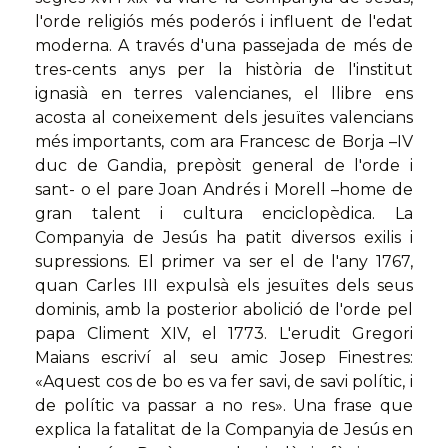
l'orde religiós més poderós i influent de l'edat
moderna. A través d'una passejada de més de
tres-cents anys per la història de l'institut
ignasià en terres valencianes, el llibre ens
acosta al coneixement dels jesuïtes valencians
més importants, com ara Francesc de Borja –IV
duc de Gandia, prepòsit general de l'orde i
sant- o el pare Joan Andrés i Morell –home de
gran talent i cultura enciclopèdica. La
Companyia de Jesús ha patit diversos exilis i
supressions. El primer va ser el de l'any 1767,
quan Carles III expulsà els jesuïtes dels seus
dominis, amb la posterior abolició de l'orde pel
papa Climent XIV, el 1773. L'erudit Gregori
Maians escriví al seu amic Josep Finestres:
«Aquest cos de bo es va fer savi, de savi polític, i
de polític va passar a no res». Una frase que
explica la fatalitat de la Companyia de Jesús en