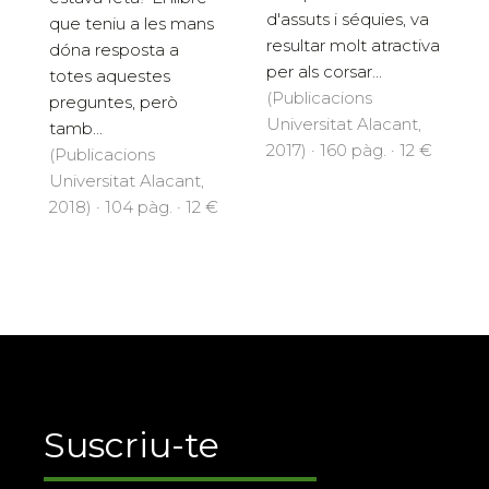
d'assuts i séquies, va
que teniu a les mans
resultar molt atractiva
dóna resposta a
per als corsar...
totes aquestes
(Publicacions
preguntes, però
Universitat Alacant,
tamb...
2017) · 160 pàg. · 12 €
(Publicacions
Universitat Alacant,
2018) · 104 pàg. · 12 €
Suscriu-te