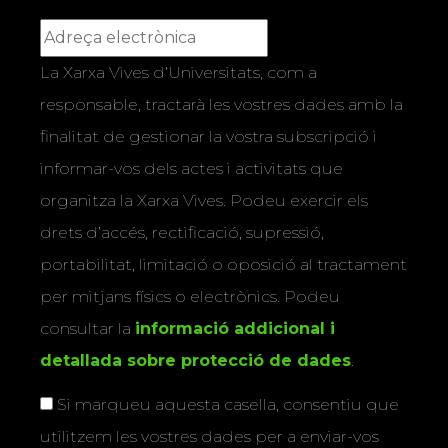
La Xarxa Vives d’Universitats, com a
responsable, tractarà les vostres dades amb la
finalitat de gestionar la vostra subscripció i
informar-vos dels actes i activitats que
organitza la Xarxa Vives. Podeu exercir els
drets d’accés, rectificació, supressió,
portabilitat, limitació o oposició al tractament
per mitjans físics o electrònics. Podeu
consultar la
informació addicional i
detallada sobre protecció de dades
.
Si marqueu aquesta casella, consentiu que
utilitzem les vostres dades per a enviar-vos