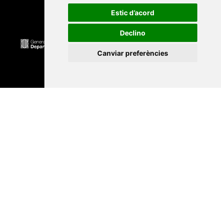
Estic d’acord
Declino
Canviar preferències
Universitat Abat Oliba CEU
•
Universitat d'Alacant
•
Universitat d'Andorra
•
Universitat Autònoma de
Barcelona
•
Universitat de Barcelona
•
Universitat
CEU Cardenal Herrera
•
Universitat de Girona
•
Universitat de les Illes Balears
•
Universitat
Internacional de Catalunya
•
Universitat Jaume I
•
Universitat de Lleida
•
Universitat Miguel Hernández
d'Elx
•
Universitat Oberta de Catalunya
•
Universitat
de Perpinyà Via Domitia
•
Universitat Politècnica de