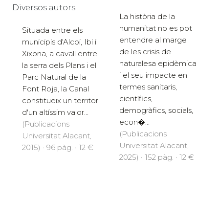
Diversos autors
La història de la
humanitat no es pot
Situada entre els
entendre al marge
municipis d'Alcoi, Ibi i
de les crisis de
Xixona, a cavall entre
naturalesa epidèmica
la serra dels Plans i el
i el seu impacte en
Parc Natural de la
termes sanitaris,
Font Roja, la Canal
científics,
constitueix un territori
demogràfics, socials,
d'un altíssim valor...
econ�...
(Publicacions
(Publicacions
Universitat Alacant,
Universitat Alacant,
2015) · 96 pàg. · 12 €
2025) · 152 pàg. · 12 €