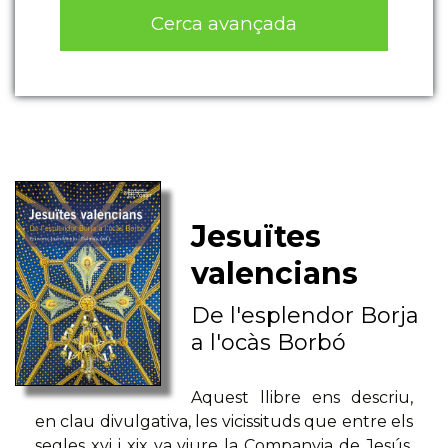
Cerca avançada
Jesuïtes
valencians
De l'esplendor Borja
a l'ocàs Borbó
Aquest llibre ens descriu,
en clau divulgativa, les vicissituds que entre els
segles xvi i xix va viure la Companyia de Jesús,