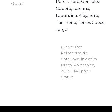
Pérez, Pere; González
Gratuït
Cubero, Josefina;
Lapunzina, Alejandro;
Tan, Rene; Torres Cueco,
Jorge
(Universitat
Politècnica de
Catalunya. Iniciativa
Digital Politècnica,
2023) · 148 pàg. ·
Gratuït