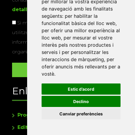
per millorar la vostra experiència
de navegació amb les finalitats
detallada sobre protecció de dades
.
següents:
per habilitar la
Si marqueu aquesta casella, consentiu que
funcionalitat bàsica del lloc web
,
per oferir una millor experiència al
utilitzem les vostres dades per a enviar-vos
lloc web
,
per mesurar el vostre
informació sobre els actes i activitats que
interès pels nostres productes i
organitza la Xarxa Vives.
serveis i per personalitzar les
interaccions de màrqueting
,
per
oferir anuncis més rellevants per a
vostè
.
Enllaços
Estic d’acord
Declino
Canviar preferències
Programa de publicacions
Editorials universitàries a Twitter