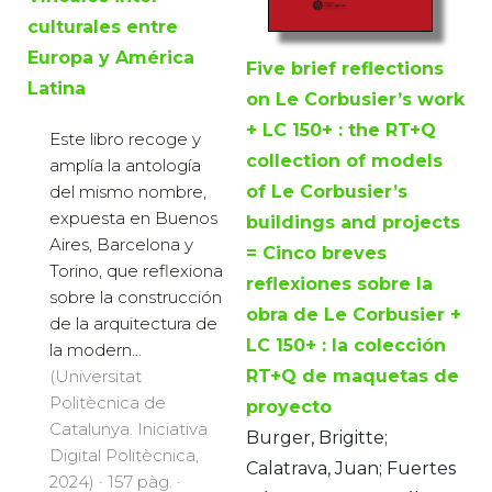
culturales entre
Europa y América
Five brief reflections
Latina
on Le Corbusier’s work
+ LC 150+ : the RT+Q
Este libro recoge y
collection of models
amplía la antología
del mismo nombre,
of Le Corbusier’s
expuesta en Buenos
buildings and projects
Aires, Barcelona y
= Cinco breves
Torino, que reflexiona
reflexiones sobre la
sobre la construcción
obra de Le Corbusier +
de la arquitectura de
LC 150+ : la colección
la modern...
(Universitat
RT+Q de maquetas de
Politècnica de
proyecto
Catalunya. Iniciativa
Burger, Brigitte;
Digital Politècnica,
Calatrava, Juan; Fuertes
2024) · 157 pàg. ·