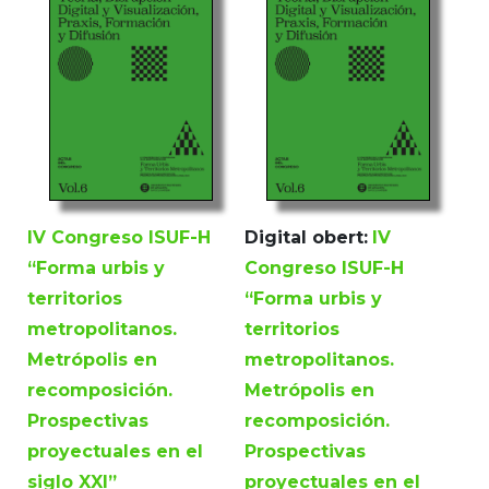
IV Congreso ISUF-H
Digital obert:
IV
“Forma urbis y
Congreso ISUF-H
territorios
“Forma urbis y
metropolitanos.
territorios
Metrópolis en
metropolitanos.
recomposición.
Metrópolis en
Prospectivas
recomposición.
proyectuales en el
Prospectivas
siglo XXI”
proyectuales en el