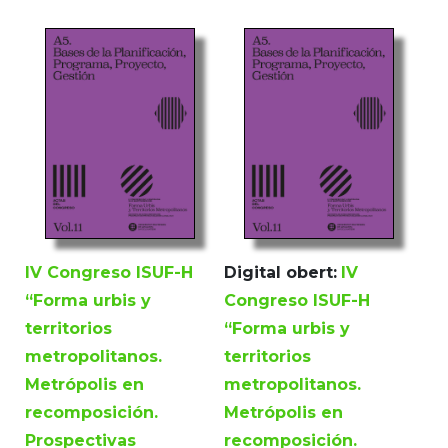
IV Congreso ISUF-H
Digital obert:
IV
“Forma urbis y
Congreso ISUF-H
territorios
“Forma urbis y
metropolitanos.
territorios
Metrópolis en
metropolitanos.
recomposición.
Metrópolis en
Prospectivas
recomposición.