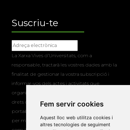
Suscriu-te
La Xarxa Vives d’Universitats, com a
responsable, tractarà les vostres dades amb la
finalitat de gestionar la vostra subscripció i
informar-vos dels actes i activitats que
organitza la Xarxa Vives. Podeu exercir els
drets d’accés, rectificació, supressió,
Fem servir cookies
portabilitat, limitació o oposició al tractament
Aquest lloc web utilitza cookies i
per mitjans físics o electrònics. Podeu
altres tecnologies de seguiment
consultar la
informació addicional i