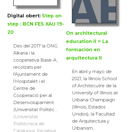
Digital obert:
Step on
step : BCN FES XAU 19-
20
On architectural
education II = La
Des del 2017 la ONG
formación en
Alkaria i la
arquitectura II
cooperativa Base-A,
recolzats per
En abril y mayo de
l'Ajuntament de
2021, la Illinois School
l’Hospitalet i el
of Architecutre de la
Centre de
University of Illinois at
Cooperació per al
Urbana-Champaign
Desenvolupament
(Illinois, Estados
(Universitat Politèc...
Unidos), la Facultad
(Universitat
de Arquitectura y
Politècnica de
Urbanism...
Catalunya. Iniciativa