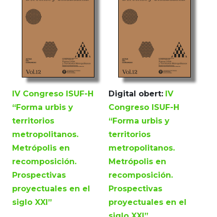
IV Congreso ISUF-H
Digital obert:
IV
“Forma urbis y
Congreso ISUF-H
territorios
“Forma urbis y
metropolitanos.
territorios
Metrópolis en
metropolitanos.
recomposición.
Metrópolis en
Prospectivas
recomposición.
proyectuales en el
Prospectivas
siglo XXI”
proyectuales en el
siglo XXI”