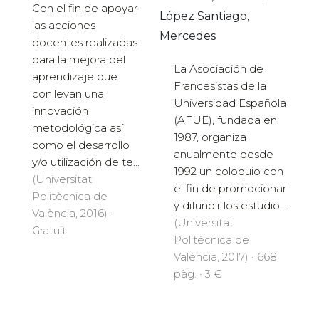
Con el fin de apoyar
López Santiago,
las acciones
Mercedes
docentes realizadas
para la mejora del
La Asociación de
aprendizaje que
Francesistas de la
conllevan una
Universidad Española
innovación
(AFUE), fundada en
metodológica así
1987, organiza
como el desarrollo
anualmente desde
y/o utilización de te...
1992 un coloquio con
(Universitat
el fin de promocionar
Politècnica de
y difundir los estudio...
València, 2016) ·
(Universitat
Gratuït
Politècnica de
València, 2017) · 668
pàg. · 3 €