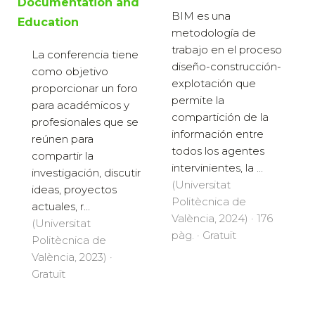
Documentation and
BIM es una
Education
metodología de
trabajo en el proceso
La conferencia tiene
diseño-construcción-
como objetivo
explotación que
proporcionar un foro
permite la
para académicos y
compartición de la
profesionales que se
información entre
reúnen para
todos los agentes
compartir la
intervinientes, la ...
investigación, discutir
(Universitat
ideas, proyectos
Politècnica de
actuales, r...
València, 2024) · 176
(Universitat
pàg. · Gratuït
Politècnica de
València, 2023) ·
Gratuït