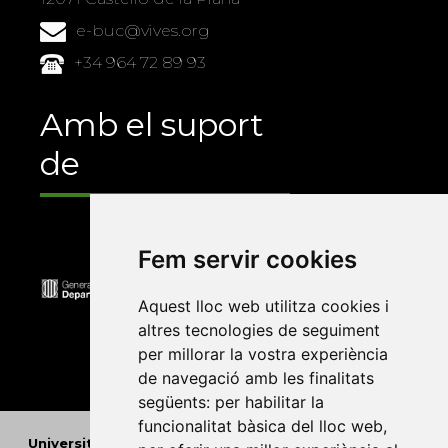
e-buc@vives.org
+34 964 72 89 93
Amb el suport
de
Fem servir cookies
Aquest lloc web utilitza cookies i
altres tecnologies de seguiment
per millorar la vostra experiència
de navegació amb les finalitats
següents:
per habilitar la
funcionalitat bàsica del lloc web
,
Universitat Abat Oliba CEU
•
Universitat d'Alacant
•