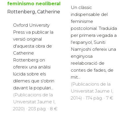
feminismo neoliberal
Un clàssic
Rottenberg, Catherine
indispensable del
feminisme
Oxford University
postcolonial. Traduïda
Press va publicar la
per primera vegada a
versió original
l'espanyol, Suniti
d'aquesta obra de
Namjoshi ofereix una
Catherine
enginyosa
Rottenberg on
reelaboració de
ofereix una anàlisi
contes de fades, de
lúcida sobre els
mit...
dilemes que s'obrin
(Publicacions de la
davant la populari...
Universitat Jaume I,
(Publicacions de la
2014) · 174 pàg. · 7 €
Universitat Jaume I,
2020) · 203 pàg. · 8 €