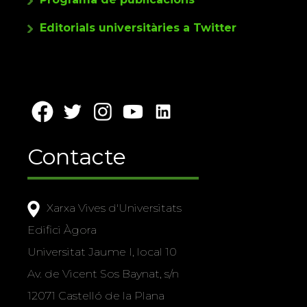
Editorials universitàries a Twitter
Contacte
Xarxa Vives d'Universitats
Edifici Àgora
Universitat Jaume I, local 10
Av. de Vicent Sos Baynat, s/n
12071 Castelló de la Plana