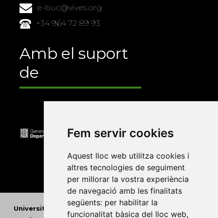
e-buc@vives.org
+34 964 72 89 93
Amb el suport
de
Fem servir cookies
Aquest lloc web utilitza cookies i
altres tecnologies de seguiment
per millorar la vostra experiència
de navegació amb les finalitats
següents:
per habilitar la
Universitat Abat Oliba CEU
•
Universitat d'Alacant
•
funcionalitat bàsica del lloc web
,