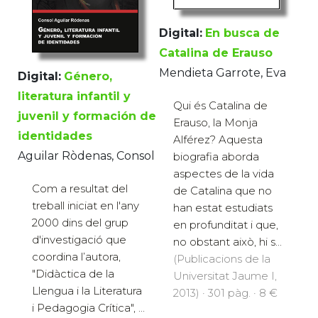
Digital:
En busca de
Catalina de Erauso
Mendieta Garrote, Eva
Digital:
Género,
literatura infantil y
Qui és Catalina de
juvenil y formación de
Erauso, la Monja
identidades
Alférez? Aquesta
Aguilar Ròdenas, Consol
biografia aborda
aspectes de la vida
Com a resultat del
de Catalina que no
treball iniciat en l'any
han estat estudiats
2000 dins del grup
en profunditat i que,
d'investigació que
no obstant això, hi s...
coordina l’autora,
(Publicacions de la
"Didàctica de la
Universitat Jaume I,
Llengua i la Literatura
2013) · 301 pàg. · 8 €
i Pedagogia Crítica", ...