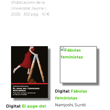
(Publicacions de la
Universitat Jaume I,
2023) · 302 pàg. · 10 €
Digital:
Fábulas
feministas
Namjoshi, Suniti
Digital:
El auge del