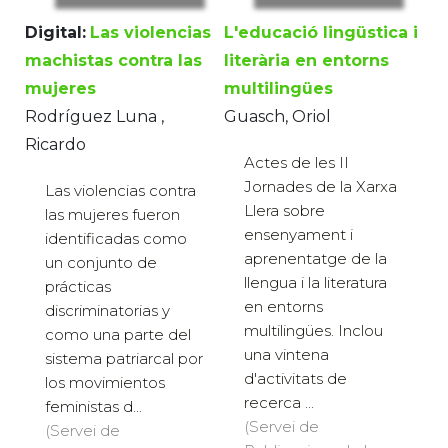
Digital:
Las violencias
L'educació lingüstica i
machistas contra las
literària en entorns
mujeres
multilingües
Rodríguez Luna ,
Guasch, Oriol
Ricardo
Actes de les II
Jornades de la Xarxa
Las violencias contra
Llera sobre
las mujeres fueron
ensenyament i
identificadas como
aprenentatge de la
un conjunto de
llengua i la literatura
prácticas
en entorns
discriminatorias y
multilingües. Inclou
como una parte del
una vintena
sistema patriarcal por
d'activitats de
los movimientos
recerca ...
feministas d...
(Servei de
(Servei de