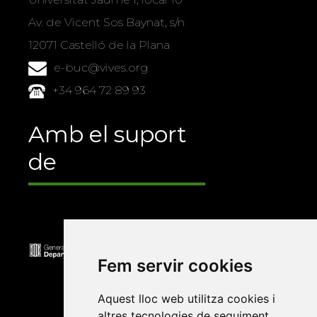
Av. de Vicent Sos Baynat, s/n
12071 Castelló de la Plana
e-buc@vives.org
+34 964 72 89 93
Amb el suport
de
Fem servir cookies
Aquest lloc web utilitza cookies i
altres tecnologies de seguiment