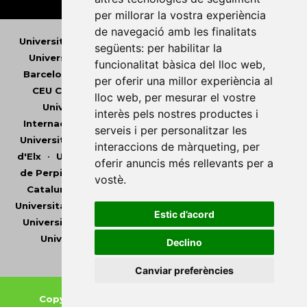
per millorar la vostra experiència
de navegació amb les finalitats
Universitat Abat Oliba CEU
•
Universitat d'Alacant
•
següents:
per habilitar la
Universitat d'Andorra
•
Universitat Autònoma de
funcionalitat bàsica del lloc web
,
Barcelona
•
Universitat de Barcelona
•
Universitat
per oferir una millor experiència al
CEU Cardenal Herrera
•
Universitat de Girona
•
lloc web
,
per mesurar el vostre
Universitat de les Illes Balears
•
Universitat
interès pels nostres productes i
Internacional de Catalunya
•
Universitat Jaume I
•
serveis i per personalitzar les
Universitat de Lleida
•
Universitat Miguel Hernández
interaccions de màrqueting
,
per
d'Elx
•
Universitat Oberta de Catalunya
•
Universitat
oferir anuncis més rellevants per a
de Perpinyà Via Domitia
•
Universitat Politècnica de
vostè
.
Catalunya
•
Universitat Politècnica de València
•
Universitat Pompeu Fabra
•
Universitat Ramon Llull
•
Estic d’acord
Universitat Rovira i Virgili
•
Universitat de Sàsser
•
Universitat de València
•
Universitat de Vic -
Declino
Universitat Central de Catalunya
Canviar preferències
Copyright © 2026
-
Xarxa Vives d'Universitats