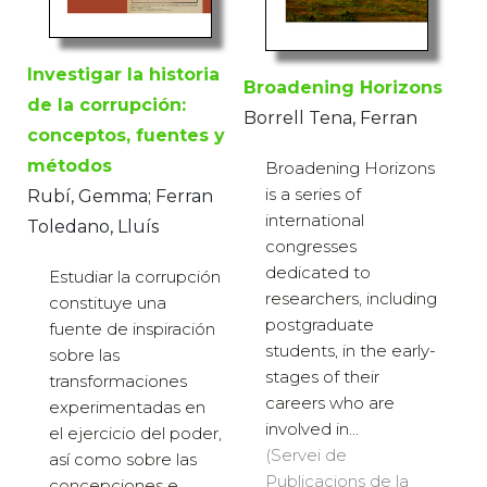
Investigar la historia
Broadening Horizons
de la corrupción:
Borrell Tena, Ferran
conceptos, fuentes y
métodos
Broadening Horizons
is a series of
Rubí, Gemma; Ferran
international
Toledano, Lluís
congresses
dedicated to
Estudiar la corrupción
researchers, including
constituye una
postgraduate
fuente de inspiración
students, in the early-
sobre las
stages of their
transformaciones
careers who are
experimentadas en
involved in...
el ejercicio del poder,
(Servei de
así como sobre las
Publicacions de la
concepciones e