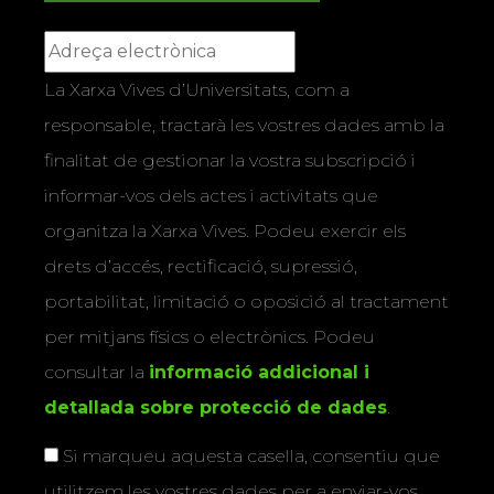
La Xarxa Vives d’Universitats, com a
responsable, tractarà les vostres dades amb la
finalitat de gestionar la vostra subscripció i
informar-vos dels actes i activitats que
organitza la Xarxa Vives. Podeu exercir els
drets d’accés, rectificació, supressió,
portabilitat, limitació o oposició al tractament
per mitjans físics o electrònics. Podeu
consultar la
informació addicional i
detallada sobre protecció de dades
.
Si marqueu aquesta casella, consentiu que
utilitzem les vostres dades per a enviar-vos