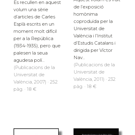
Es recullen en aquest
de l’exposició
volum una sèrie
homònima
d’articles de Carles
coproduïda per la
Esplà escrits en un
Universitat de
moment molt difícil
València i l’Institut
per a la República
d’Estudis Catalans i
(1934-1935), pero que
dirigida per Víctor
palesen la seua
Nav...
agudesa polí...
(Publicacions de la
(Publicacions de la
Universitat de
Universitat de
València, 2011) · 232
València, 2007) · 252
pàg. · 18 €
pàg. · 18 €