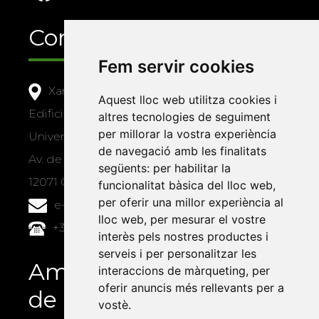
Contacte
Fem servir cookies
Xarxa Vives d'Universitats
Aquest lloc web utilitza cookies i
Edifici Àgora
altres tecnologies de seguiment
per millorar la vostra experiència
Universitat Jaume I, local 10
de navegació amb les finalitats
Av. de Vicent Sos Baynat, s/n
següents:
per habilitar la
12071 Castelló de la Plana
funcionalitat bàsica del lloc web
,
per oferir una millor experiència al
e-buc@vives.org
lloc web
,
per mesurar el vostre
+34 964 72 89 93
interès pels nostres productes i
serveis i per personalitzar les
Amb el suport
interaccions de màrqueting
,
per
oferir anuncis més rellevants per a
de
vostè
.