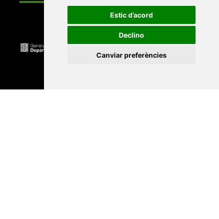
Estic d’acord
Declino
Canviar preferències
Universitat Abat Oliba CEU
•
Universitat d'Alacant
•
Universitat d'Andorra
•
Universitat Autònoma de
Barcelona
•
Universitat de Barcelona
•
Universitat
CEU Cardenal Herrera
•
Universitat de Girona
•
Universitat de les Illes Balears
•
Universitat
Internacional de Catalunya
•
Universitat Jaume I
•
Universitat de Lleida
•
Universitat Miguel Hernández
d'Elx
•
Universitat Oberta de Catalunya
•
Universitat
de Perpinyà Via Domitia
•
Universitat Politècnica de