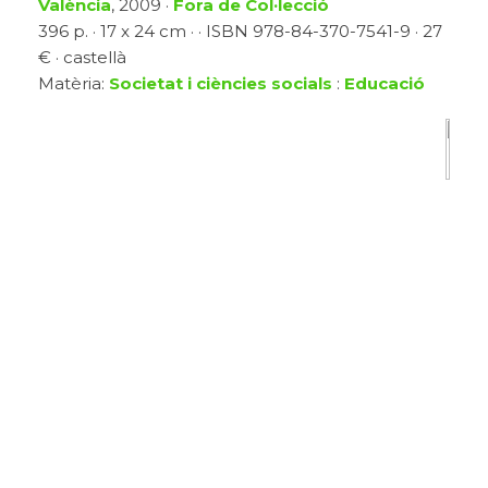
València
, 2009 ·
Fora de Col·lecció
396 p. · 17 x 24 cm · · ISBN 978-84-370-7541-9 · 27
€ · castellà
Matèria:
Societat i ciències socials
:
Educació