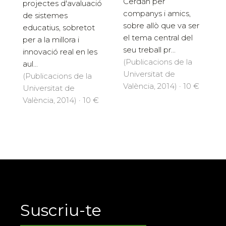
Cerdán per
projectes d'avaluació
companys i amics,
de sistemes
sobre allò que va ser
educatius, sobretot
el tema central del
per a la millora i
seu treball pr...
innovació real en les
(Publicacions de la
aul...
Universitat de
(Publicacions de la
València, 2014) · 10 €
Universitat de
València, 2014) · 10 €
Suscriu-te